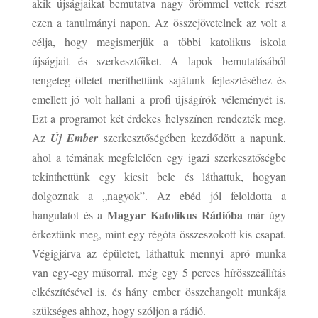
akik újságjaikat bemutatva nagy örömmel vettek részt
ezen a tanulmányi napon. Az összejövetelnek az volt a
célja, hogy megismerjük a többi katolikus iskola
újságjait és szerkesztőiket. A lapok bemutatásából
rengeteg ötletet meríthettünk sajátunk fejlesztéséhez és
emellett jó volt hallani a profi újságírók véleményét is.
Ezt a programot két érdekes helyszínen rendezték meg.
Az
Új Ember
szerkesztőségében kezdődött a napunk,
ahol a témának megfelelően egy igazi szerkesztőségbe
tekinthettünk egy kicsit bele és láthattuk, hogyan
dolgoznak a „nagyok”. Az ebéd jól feloldotta a
Magyar Katolikus Rádióba
hangulatot és a
már úgy
érkeztünk meg, mint egy régóta összeszokott kis csapat.
Végigjárva az épületet, láthattuk mennyi apró munka
van egy-egy műsorral, még egy 5 perces hírösszeállítás
elkészítésével is, és hány ember összehangolt munkája
szükséges ahhoz, hogy szóljon a rádió.