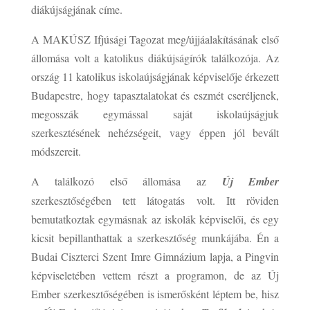
diákújságjának címe.
A MAKÚSZ Ifjúsági Tagozat meg/újjáalakításának első
állomása volt a katolikus diákújságírók találkozója. Az
ország 11 katolikus iskolaújságjának képviselője érkezett
Budapestre, hogy tapasztalatokat és eszmét cseréljenek,
megosszák egymással saját iskolaújságjuk
szerkesztésének nehézségeit, vagy éppen jól bevált
módszereit.
A találkozó első állomása az
Új Ember
szerkesztőségében tett látogatás volt. Itt röviden
bemutatkoztak egymásnak az iskolák képviselői, és egy
kicsit bepillanthattak a szerkesztőség munkájába. Én a
Budai Ciszterci Szent Imre Gimnázium lapja, a Pingvin
képviseletében vettem részt a programon, de az Új
Ember szerkesztőségében is ismerősként léptem be, hisz