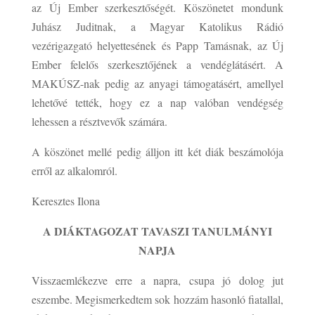
az Új Ember szerkesztőségét. Köszönetet mondunk
Juhász Juditnak, a Magyar Katolikus Rádió
vezérigazgató helyettesének és Papp Tamásnak, az Új
Ember felelős szerkesztőjének a vendéglátásért. A
MAKÚSZ-nak pedig az anyagi támogatásért, amellyel
lehetővé tették, hogy ez a nap valóban vendégség
lehessen a résztvevők számára.
A köszönet mellé pedig álljon itt két diák beszámolója
erről az alkalomról.
Keresztes Ilona
A DIÁKTAGOZAT TAVASZI TANULMÁNYI
NAPJA
Visszaemlékezve erre a napra, csupa jó dolog jut
eszembe. Megismerkedtem sok hozzám hasonló fiatallal,