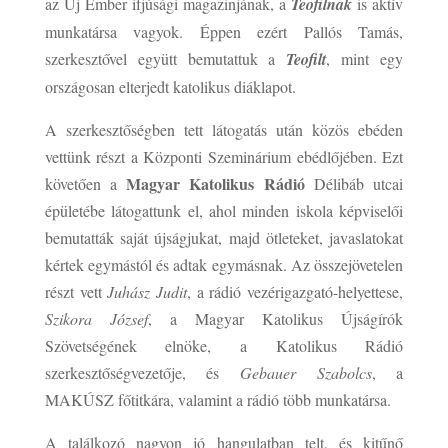
az Új Ember ifjúsági magazinjának, a
Teofilnak
is aktív
munkatársa vagyok. Éppen ezért Pallós Tamás,
szerkesztővel együtt bemutattuk a
Teofilt
, mint egy
országosan elterjedt katolikus diáklapot.
A szerkesztőségben tett látogatás után közös ebéden
vettünk részt a Központi Szeminárium ebédlőjében. Ezt
Magyar Katolikus Rádió
követően a
Délibáb utcai
épületébe látogattunk el, ahol minden iskola képviselői
bemutatták saját újságjukat, majd ötleteket, javaslatokat
kértek egymástól és adtak egymásnak. Az összejövetelen
részt vett
Juhász Judit
, a rádió vezérigazgató-helyettese,
Szikora József
, a Magyar Katolikus Újságírók
Szövetségének elnöke, a Katolikus Rádió
szerkesztőségvezetője, és
Gebauer Szabolcs
, a
MAKÚSZ főtitkára, valamint a rádió több munkatársa.
A találkozó nagyon jó hangulatban telt, és kitűnő