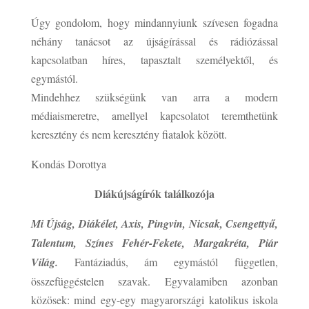
Úgy gondolom, hogy mindannyiunk szívesen fogadna
néhány tanácsot az újságírással és rádiózással
kapcsolatban híres, tapasztalt személyektől, és
egymástól.
Mindehhez szükségünk van arra a modern
médiaismeretre, amellyel kapcsolatot teremthetünk
keresztény és nem keresztény fiatalok között.
Kondás Dorottya
Diákújságírók találkozója
Mi Újság, Diákélet, Axis, Pingvin, Nicsak, Csengettyű,
Talentum, Színes Fehér-Fekete, Margakréta, Piár
Világ.
Fantáziadús, ám egymástól független,
összefüggéstelen szavak. Egyvalamiben azonban
közösek: mind egy-egy magyarországi katolikus iskola