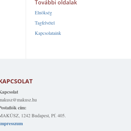
További oldalak
Elnökség
Tagfelvétel
Kapcsolataink
KAPCSOLAT
Kapcsolat
makusz@makusz.hu
Postafiók cím:
MAKÚSZ, 1242 Budapest, Pf. 405.
Impresszum