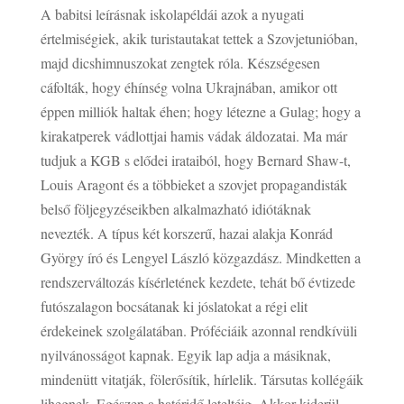
A babitsi leírásnak iskolapéldái azok a nyugati
értelmiségiek, akik turistautakat tettek a Szovjetunióban,
majd dicshimnuszokat zengtek róla. Készségesen
cáfolták, hogy éhínség volna Ukrajnában, amikor ott
éppen milliók haltak éhen; hogy létezne a Gulag; hogy a
kirakatperek vádlottjai hamis vádak áldozatai. Ma már
tudjuk a KGB s elődei irataiból, hogy Bernard Shaw-t,
Louis Aragont és a többieket a szovjet propagandisták
belső följegyzéseikben alkalmazható idiótáknak
nevezték. A típus két korszerű, hazai alakja Konrád
György író és Lengyel László közgazdász. Mindketten a
rendszerváltozás kísérletének kezdete, tehát bő évtizede
futószalagon bocsátanak ki jóslatokat a régi elit
érdekeinek szolgálatában. Próféciáik azonnal rendkívüli
nyilvánosságot kapnak. Egyik lap adja a másiknak,
mindenütt vitatják, fölerősítik, hírlelik. Társutas kollégáik
lihegnek. Egészen a határidő leteltéig. Akkor kiderül,