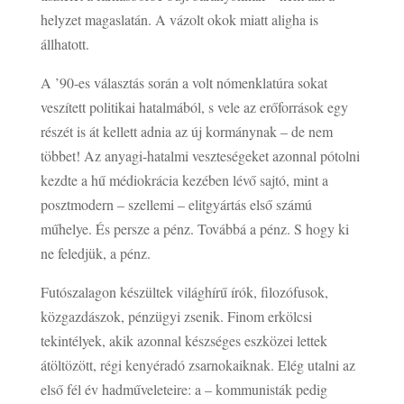
helyzet magaslatán. A vázolt okok miatt aligha is
állhatott.
A ’90-es választás során a volt nómenklatúra sokat
veszített politikai hatalmából, s vele az erőforrások egy
részét is át kellett adnia az új kormánynak – de nem
többet! Az anyagi-hatalmi veszteségeket azonnal pótolni
kezdte a hű médiokrácia kezében lévő sajtó, mint a
posztmodern – szellemi – elitgyártás első számú
műhelye. És persze a pénz. Továbbá a pénz. S hogy ki
ne feledjük, a pénz.
Futószalagon készültek világhírű írók, filozófusok,
közgazdászok, pénzügyi zsenik. Finom erkölcsi
tekintélyek, akik azonnal készséges eszközei lettek
átöltözött, régi kenyéradó zsarnokaiknak. Elég utalni az
első fél év hadműveleteire: a – kommunisták pedig