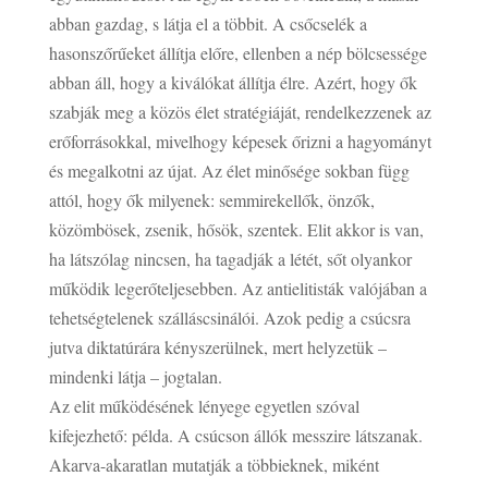
abban gazdag, s látja el a többit. A csőcselék a
hasonszőrűeket állítja előre, ellenben a nép bölcsessége
abban áll, hogy a kiválókat állítja élre. Azért, hogy ők
szabják meg a közös élet stratégiáját, rendelkezzenek az
erőforrásokkal, mivelhogy képesek őrizni a hagyományt
és megalkotni az újat. Az élet minősége sokban függ
attól, hogy ők milyenek: semmirekellők, önzők,
közömbösek, zsenik, hősök, szentek. Elit akkor is van,
ha látszólag nincsen, ha tagadják a létét, sőt olyankor
működik legerőteljesebben. Az antielitisták valójában a
tehetségtelenek szálláscsinálói. Azok pedig a csúcsra
jutva diktatúrára kényszerülnek, mert helyzetük –
mindenki látja – jogtalan.
Az elit működésének lényege egyetlen szóval
kifejezhető: példa. A csúcson állók messzire látszanak.
Akarva-akaratlan mutatják a többieknek, miként