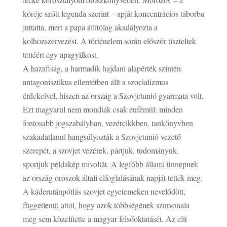
köréje szőtt legenda szerint – apját koncentrációs táborba
juttatta, mert a papa állítólag akadályozta a
kolhozszervezést. A történelem során először tiszteltek
tettéért egy apagyilkost.
A hazafiság, a harmadik hajdani alapérték szintén
antagonisztikus ellentétben állt a szocializmus
érdekeivel, hiszen az ország a Szovjetunió gyarmata volt.
Ezt magyarul nem mondták csak eufémül: minden
fontosabb jogszabályban, vezércikkben, tankönyvben
szakadatlanul hangsúlyozták a Szovjetunió vezető
szerepét, a szovjet vezérek, pártjuk, tudományuk,
sportjuk példakép mivoltát. A legfőbb állami ünnepnek
az ország oroszok általi elfoglalásának napját tették meg.
A káderutánpótlás szovjet egyetemeken nevelődött,
függetlenül attól, hogy azok többségének színvonala
meg sem közelítette a magyar felsőoktatásét. Az elit