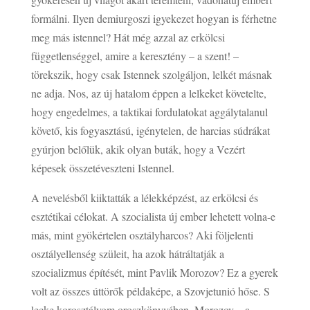
formálni. Ilyen demiurgoszi igyekezet hogyan is férhetne
meg más istennel? Hát még azzal az erkölcsi
függetlenséggel, amire a keresztény – a szent! –
törekszik, hogy csak Istennek szolgáljon, lelkét másnak
ne adja. Nos, az új hatalom éppen a lelkeket követelte,
hogy engedelmes, a taktikai fordulatokat aggálytalanul
követő, kis fogyasztású, igénytelen, de harcias súdrákat
gyúrjon belőlük, akik olyan buták, hogy a Vezért
képesek összetéveszteni Istennel.
A nevelésből kiiktatták a lélekképzést, az erkölcsi és
esztétikai célokat. A szocialista új ember lehetett volna-e
más, mint gyökértelen osztályharcos? Aki följelenti
osztályellenség szüleit, ha azok hátráltatják a
szocializmus építését, mint Pavlik Morozov? Ez a gyerek
volt az összes úttörők példaképe, a Szovjetunió hőse. S
lecke korosztályom oroszkönyvében. Morozov – a