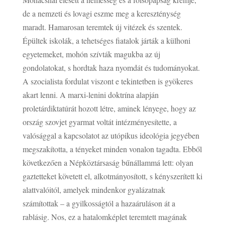
de a nemzeti és lovagi eszme meg a kereszténység
maradt. Hamarosan teremtek új vitézek és szentek.
Épültek iskolák, a tehetséges fiatalok járták a külhoni
egyetemeket, mohón szívták magukba az új
gondolatokat, s hordtak haza nyomdát és tudományokat.
A szocialista fordulat viszont e tekintetben is gyökeres
akart lenni. A marxi-lenini doktrína alapján
proletárdiktatúrát hozott létre, aminek lényege, hogy az
ország szovjet gyarmat voltát intézményesítette, a
valósággal a kapcsolatot az utópikus ideológia jegyében
megszakította, a tényeket minden vonalon tagadta. Ebből
következően a Népköztársaság bűnállammá lett: olyan
gaztetteket követett el, alkotmányosított, s kényszerített ki
alattvalóitól, amelyek mindenkor gyalázatnak
számítottak – a gyilkosságtól a hazaáruláson át a
rablásig. Nos, ez a hatalomképlet teremtett magának