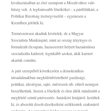
kiválasztásában az első szempont a Moszkvához való
hűség volt. A legfontosabb főnököket – a pártfőtitkárt, a
Politikai Bizottság tisztségviselőit – egyenesen a
Kremlben jelölték ki.
Természetesen akadtak kivételek, de a Magyar
Szocialista Munkáspárt, mint az ország tényleges és
formalizált élcsapata, hazaszeretet helyett hazaárulásra
szocializálta kádereit, leginkább azokat, akik karriert
akartak csinálni.
A párt szerepéből következően a demokratikus
társadalmakban megkülönböztethető gazdasági,
politikai, ideológiai, sajtó, művészeti stb. elitről nemigen
beszélhetünk, hiszen a főnökök és élen állók mindenütt a
megfelelő szintű pártvezetés -hatásköri listájáról- kerültek
ki, és abszolút dzsoli-dzsókerként szökkentek szakmáról
szakmára. Az apparátusi káder egyszer az ávónál