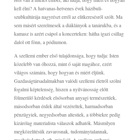
kell élni? A hatvanas-hetvenes évek házibuli-
szubkultúrája nagyrészt erről az elitkeresésről szólt. Ma
sem másért szerelmesek a diáklányok a tanárukba, és a
kamasz is azért csápol a koncerteken: hátha igazi csillag
dalol ott fönn, a pódiumon.
A szellemi ember első tulajdonsága, hogy tudja: Isten
közelebb van őhozzá, mint ő saját magához, ezért
világos számára, hogy hogyan és miért éljünk.
Gazdaságtársadalmakban valódi szellemi életről szólni
fogalmi képtelenség, hiszen a nyilvánosság előtt
fölmerülő kérdések elsősorban anyagi természetűek,
másodsorban érdek által vezéreltek, harmadsorban
pénzügyiek, negyedsorban altestiek, a többiekre pedig
kizárólag materialista válaszok adhatók. Másmilyen
megközelítésük zavarosnak, tudománytalannak,
meghaladottnak stb. minősül. A szellem emberei