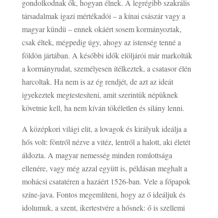
gondolkodnak ők, hogyan élnek. A legrégibb szakrális
társadalmak igazi mértékadói – a kínai császár vagy a
magyar kündü – ennek okáért sosem kormányoztak,
csak éltek, mégpedig úgy, ahogy az istenség tenné a
földön jártában. A későbbi idők elöljárói már markolták
a kormányrudat, személyesen ítélkeztek, a csatasor élén
harcoltak. Ha nem is az ég rendjét, de azt az ideát
igyekeztek megtestesíteni, amit szerintük népüknek
követnie kell, ha nem kíván tökéletlen és silány lenni.
A középkori világi elit, a lovagok és királyuk ideálja a
hős volt: föntről nézve a vitéz, lentről a halott, aki életét
áldozta. A magyar nemesség minden romlottsága
ellenére, vagy még azzal együtt is, példásan meghalt a
mohácsi csatatéren a hazáért 1526-ban. Vele a főpapok
színe-java. Fontos megemlíteni, hogy az ő ideáljuk és
idolumuk, a szent, ikertestvére a hősnek: ő is szellemi