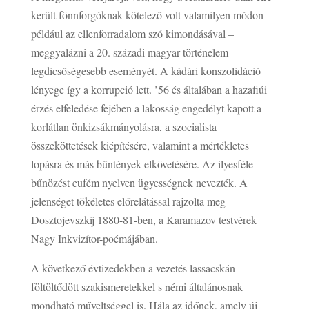
került fönnforgóknak kötelező volt valamilyen módon –
például az ellenforradalom szó kimondásával –
meggyalázni a 20. századi magyar történelem
legdicsőségesebb eseményét. A kádári konszolidáció
lényege így a korrupció lett. ’56 és általában a hazafiúi
érzés elfeledése fejében a lakosság engedélyt kapott a
korlátlan önkizsákmányolásra, a szocialista
összeköttetések kiépítésére, valamint a mértékletes
lopásra és más bűntények elkövetésére. Az ilyesféle
bűnözést eufém nyelven ügyességnek nevezték. A
jelenséget tökéletes előrelátással rajzolta meg
Dosztojevszkij 1880-81-ben, a Karamazov testvérek
Nagy Inkvizítor-poémájában.
A következő évtizedekben a vezetés lassacskán
föltöltődött szakismeretekkel s némi általánosnak
mondható műveltséggel is. Hála az időnek, amely új