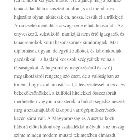
tanácstalan látta a susztert odafönt, s azt mondta: ez
hajszálra olyan, akárcsak én, nosza, lessük el a trükkjét!
A csőcselékmentalitás országszerte elhatalmasodott. Az
enyveskezű, suksükölő, munkáját nem értő igazgatók és
tanácselnökök körül hasonszőrűek sündörögtek. Már
diplomások ugyan, de együtt züllöttek és káromkodtak
gazdáikkal – a hajdani kocsisok szégyellték volna a
társaságukat. A hagyomány megőrzéséről és az új
megalkotásáról rengeteg szó esett, de a valóságban az
történt, hogy az államosítással, a téeszesítéssel, a terv- és
békekölcsönökkel, a külföldi hitelekkel összezabrált
mérhetetlen vagyon a suszterek, a bukott segédszínészek
meg a szakmájukból kikopott varrógépműszerészek
kezén sárrá vált. A Magyarország és Ausztria közti,
háború előtti különbség szakadékká mélyült, s az ország
szinte minden modern mutató tekintetében elmaradt