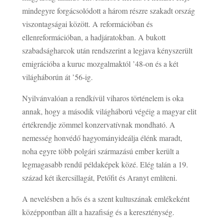
mindegyre forgácsolódott a három részre szakadt ország
viszontagságai között. A reformációban és
ellenreformációban, a hadjáratokban. A bukott
szabadságharcok után rendszerint a legjava kényszerült
emigrációba a kuruc mozgalmaktól ’48-on és a két
világháborún át ’56-ig.
Nyilvánvalóan a rendkívül viharos történelem is oka
annak, hogy a második világháború végéig a magyar elit
értékrendje zömmel konzervatívnak mondható. A
nemesség honvédő hagyományideálja élénk maradt,
noha egyre több polgári származású ember került a
legmagasabb rendű példaképek közé. Elég talán a 19.
század két ikercsillagát, Petőfit és Aranyt említeni.
A nevelésben a hős és a szent kultuszának emlékeként
középpontban állt a hazafiság és a kereszténység.