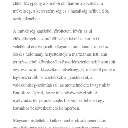
elitet. Mégpedig a korábbi elit három alapértéke: a
műveltség, a kereszténység és a hazafiság nélkül. Sőt,
azok ellenében.
A műveltség kapásból töröltetett, lévén az új
előkelőségek elsöprő többsége iskolázatlan. Aki
véletlenül érettségizett, eltagadta, amit tanult, mivel az
összes tudomány helyettesítője a marxizmus lett, ami
természetéből következően összeférhetetlennek bizonyult
egyrészt az ún. klasszikus műveltséggel, másfelől pedig a
legkorszerűbb ismeretekkel: a genetikával, a
valószínűség-számítással, az atomelmélettel vagy akár
Bartók zenéjével, Joyce írásművészetével stb. A
nyelvtudás ténye potenciális bizonyíték lehetett egy
bármikor bekövetkezhető kémperben.
Megsemmisítették a kétkezi emberek sokgenerációs
munkakultúráját is. A téeszcsék, a sztahanovizmus, a