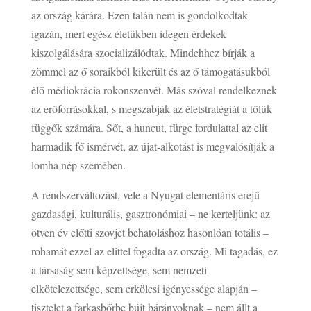
az ország kárára. Ezen talán nem is gondolkodtak
igazán, mert egész életükben idegen érdekek
kiszolgálására szocializálódtak. Mindehhez bírják a
zömmel az ő soraikból kikerült és az ő támogatásukból
élő médiokrácia rokonszenvét. Más szóval rendelkeznek
az erőforrásokkal, s megszabják az életstratégiát a tőlük
függők számára. Sőt, a huncut, fürge fordulattal az elit
harmadik fő ismérvét, az újat-alkotást is megvalósítják a
lomha nép szemében.
A rendszerváltozást, vele a Nyugat elementáris erejű
gazdasági, kulturális, gasztronómiai – ne kerteljünk: az
ötven év előtti szovjet behatoláshoz hasonlóan totális –
rohamát ezzel az elittel fogadta az ország. Mi tagadás, ez
a társaság sem képzettsége, sem nemzeti
elkötelezettsége, sem erkölcsi igényessége alapján –
tisztelet a farkasbőrbe bújt bárányoknak – nem állt a