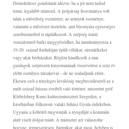
Démokritosz gondolatát idézve: ha a jót nem tudod
tenni, legalább utánozd. A polgárság hozománya volt
talán a műveltség eszménye, az arányok eszménye,
valamint a művészet tisztelete, ami bizonyára egészséges
sznobizmusból is táplálkozott. A szépség iránti
vonzalomról bárki meggyőződhet, ha tanulmányozza a
19-20. század fordulóján épült villákat, síremlékeket
vagy akár bérházakat. Rögtön kínálkozik a mai
gazdagok szépészeti lenyomatának összevetése a száz év
előtti osztályos társakéval – de ne szaladjunk előre.
Ékesen szól a tényleges kiválóság megbecsüléséről az a
múlt század húszas éveiből való történet, miszerint gróf
Klebelsberg Kuno kultuszminisztert Szegeden, a
kávéházban fölkereste valaki Juhász Gyula érdekében.
Ugyanis a költőtől megvonták a nyugdíját a kommün
alatt viselt dolgai miatt. A miniszter azt válaszolta:
hogyne, természetesen, bármikor, akár most, helyben is