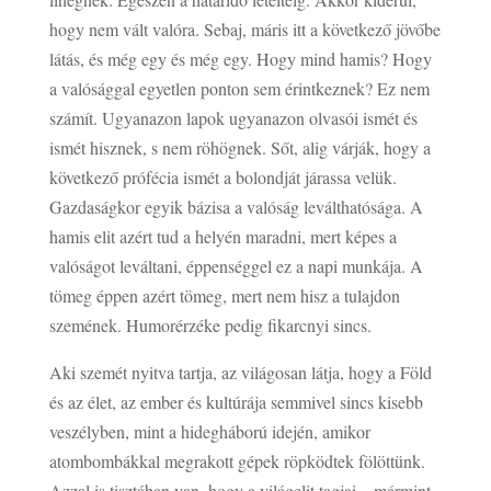
hogy nem vált valóra. Sebaj, máris itt a következő jövőbe
látás, és még egy és még egy. Hogy mind hamis? Hogy
a valósággal egyetlen ponton sem érintkeznek? Ez nem
számít. Ugyanazon lapok ugyanazon olvasói ismét és
ismét hisznek, s nem röhögnek. Sőt, alig várják, hogy a
következő prófécia ismét a bolondját járassa velük.
Gazdaságkor egyik bázisa a valóság leválthatósága. A
hamis elit azért tud a helyén maradni, mert képes a
valóságot leváltani, éppenséggel ez a napi munkája. A
tömeg éppen azért tömeg, mert nem hisz a tulajdon
szemének. Humorérzéke pedig fikarcnyi sincs.
Aki szemét nyitva tartja, az világosan látja, hogy a Föld
és az élet, az ember és kultúrája semmivel sincs kisebb
veszélyben, mint a hidegháború idején, amikor
atombombákkal megrakott gépek röpködtek fölöttünk.
Azzal is tisztában van, hogy a világelit tagjai – mármint