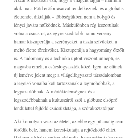
akik ma a Föld erőforrásaival rendelkeznek, és a globális
életrendet diktálják – többségükben nem a bolygó és
lényei javára működnek. Máskülönben rég leszorultak
volna a csúcsról; az egyre szédítőbb iramú verseny
hamar kiszuperálja a szerényeket, a tiszta szívűeket, a
méltó életre törekvőket. Kiszuperálja a hagyomány őrzőit
is. A tudomány és a technika újítóit viszont ünnepli, és
magasba emeli, a csúcsfogyasztók közé. Igen, az elitnek
új ismérve jelent meg: a világelfogyasztó társadalomban
a legelső vonalba kell tartozzanak a legmohóbbak, a
legpazarlóbbak. A mértéktelenségnek és a
legszodébbaknak a kultuszáról szól a glóbusz elsöprő
lendülettel fejlődő csúcsüzletága, a szórakoztatóipar.
Aki komolyan veszi az életet, az ebbe egy pillanatig sem
törődik bele, hanem keresi-kutatja a rejtőzködő elitet.
Hol van a hiteles ember, aki tudja, hogy miért és hogyan