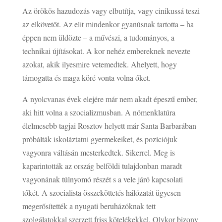
Az örökös hazudozás vagy elbutítja, vagy cinikussá teszi
az elkövetőt. Az elit mindenkor gyanúsnak tartotta – ha
éppen nem üldözte – a művészi, a tudományos, a
technikai újításokat. A kor nehéz embereknek nevezte
azokat, akik ilyesmire vetemedtek. Ahelyett, hogy
támogatta és maga köré vonta volna őket.
A nyolcvanas évek elejére már nem akadt épeszű ember,
aki hitt volna a szocializmusban. A nómenklatúra
élelmesebb tagjai Rosztov helyett már Santa Barbarában
próbálták iskoláztatni gyermekeiket, és pozíciójuk
vagyonra váltásán mesterkedtek. Sikerrel. Meg is
kaparintották az ország belföldi tulajdonban maradt
vagyonának túlnyomó részét s a vele járó kapcsolati
tőkét. A szocialista összeköttetés hálózatát ügyesen
megerősítették a nyugati beruházóknak tett
szolgálatokkal szerzett friss kötelékekkel. Olykor bizony