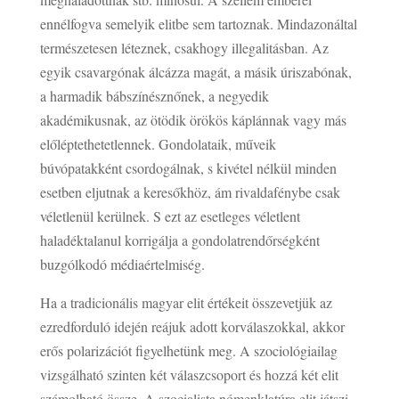
ennélfogva semelyik elitbe sem tartoznak. Mindazonáltal
természetesen léteznek, csakhogy illegalitásban. Az
egyik csavargónak álcázza magát, a másik úriszabónak,
a harmadik bábszínésznőnek, a negyedik
akadémikusnak, az ötödik örökös káplánnak vagy más
előléptethetetlennek. Gondolataik, műveik
búvópatakként csordogálnak, s kivétel nélkül minden
esetben eljutnak a keresőkhöz, ám rivaldafénybe csak
véletlenül kerülnek. S ezt az esetleges véletlent
haladéktalanul korrigálja a gondolatrendőrségként
buzgólkodó médiaértelmiség.
Ha a tradicionális magyar elit értékeit összevetjük az
ezredforduló idején reájuk adott korválaszokkal, akkor
erős polarizációt figyelhetünk meg. A szociológiailag
vizsgálható szinten két válaszcsoport és hozzá két elit
számolható össze. A szocialista nómenklatúra elit játszi