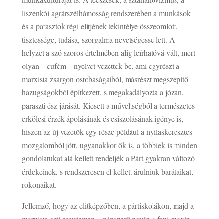
liszenkói agrárszélhámosság rendszerében a munkások
és a parasztok régi elitjének tekintélye összeomlott,
tisztessége, tudása, szorgalma nevetségessé lett. A
helyzet a szó szoros értelmében alig leírhatóvá vált, mert
olyan – eufém – nyelvet vezettek be, ami egyrészt a
marxista zsargon ostobaságaiból, másrészt megszépítő
hazugságokból építkezett, s megakadályozta a józan,
paraszti ész járását. Kiesett a műveltségből a természetes
erkölcsi érzék ápolásának és csiszolásának igénye is,
hiszen az új vezetők egy része például a nyilaskeresztes
mozgalomból jött, ugyanakkor ők is, a többiek is minden
gondolatukat alá kellett rendeljék a Párt gyakran változó
érdekeinek, s rendszeresen el kellett árulniuk barátaikat,
rokonaikat.
Jellemző, hogy az elitképzőben, a pártiskolákon, majd a
marxista esti egyetemen – népszerű nevén a foxi-maxin,