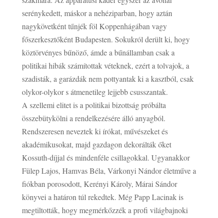
serénykedett, máskor a nehéziparban, hogy aztán
nagykövetként tűnjék föl Koppenhágában vagy
főszerkesztőként Budapesten. Sokukról derült ki, hogy
köztörvényes bűnöző, ámde a bűnállamban csak a
politikai hibák számítottak véteknek, ezért a tolvajok, a
szadisták, a garázdák nem pottyantak ki a kasztból, csak
olykor-olykor s átmenetileg lejjebb csusszantak.
A szellemi elitet is a politikai bizottság próbálta
összebütykölni a rendelkezésére álló anyagból.
Rendszeresen neveztek ki írókat, művészeket és
akadémikusokat, majd gazdagon dekorálták őket
Kossuth-díjjal és mindenféle csillagokkal. Ugyanakkor
Fülep Lajos, Hamvas Béla, Várkonyi Nándor életműve a
fiókban porosodott, Kerényi Károly, Márai Sándor
könyvei a határon túl rekedtek. Még Papp Lacinak is
megtiltották, hogy megmérkőzzék a profi világbajnoki