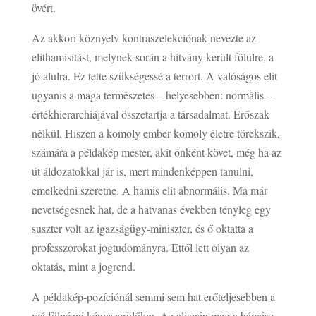
övért.
Az akkori köznyelv kontraszelekciónak nevezte az
elithamisítást, melynek során a hitvány került fölülre, a
jó alulra. Ez tette szükségessé a terrort. A valóságos elit
ugyanis a maga természetes – helyesebben: normális –
értékhierarchiájával összetartja a társadalmat. Erőszak
nélkül. Hiszen a komoly ember komoly életre törekszik,
számára a példakép mester, akit önként követ, még ha az
út áldozatokkal jár is, mert mindenképpen tanulni,
emelkedni szeretne. A hamis elit abnormális. Ma már
nevetségesnek hat, de a hatvanas években tényleg egy
suszter volt az igazságügy-miniszter, és ő oktatta a
professzorokat jogtudományra. Ettől lett olyan az
oktatás, mint a jogrend.
A példakép-pozíciónál semmi sem hat erőteljesebben a
reá fölnézni kényszerülőkre. Az aljanép meg a bámész