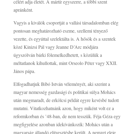
célért adja életét. A mártír egyszerre, a többi szent
apránként.
Vagyis a kiválók csoportját a vallási társadalomban elég
pontosan meghatározható eszme, szellemi tényező
vezette, és egyúttal szelektálta is. A hősök és a szentek
közé Kinizsi Pál vagy Jeanne D’Arc módjára
úgyszólván bárki fölemelkedhetett, s közülük a
méltatlanok kihullottak, mint Orseolo Péter vagy XXII.
János pápa.
Elfogadhatjuk Bibó István véleményét, aki szerint a
magyar nemesség gazdasági és politikai súlya Mohács
után megmaradt, de erkölcsi példát egyre kevésbé tudott
mutatni. Vitatkozhatnánk azon, hogy miként volt ez a
reformkorban és ’48-ban, de nem tesszük. Féja Géza egy
megfigyelése azonban idekívánkozik: Mohács után a
magyarság állandó elitvesztésbe került. A nemzet eleje