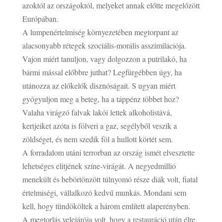
azoktól az országoktól, melyeket annak előtte megelőzött
Európában.
A lumpenértelmiség környezetében megtorpant az
alacsonyabb rétegek szociális-morális asszimilációja.
Vajon miért tanuljon, vagy dolgozzon a putrilakó, ha
bármi mással előbbre juthat? Legfürgébben úgy, ha
utánozza az előkelők disznóságait. S ugyan miért
gyógyuljon meg a beteg, ha a táppénz többet hoz?
Valaha virágzó falvak lakói lettek alkoholistává,
kertjeiket azóta is fölveri a gaz, segélyből veszik a
zöldséget, és nem szedik föl a hullott körtét sem.
A forradalom utáni terrorban az ország ismét elvesztette
lehetséges elitjének színe-virágát. A negyedmillió
menekült és bebörtönzött túlnyomó része diák volt, fiatal
értelmiségi, vállalkozó kedvű munkás. Mondani sem
kell, hogy tündököltek a három említett alaperényben.
A megtorlás velejárója volt, hogy a restauráció után élre