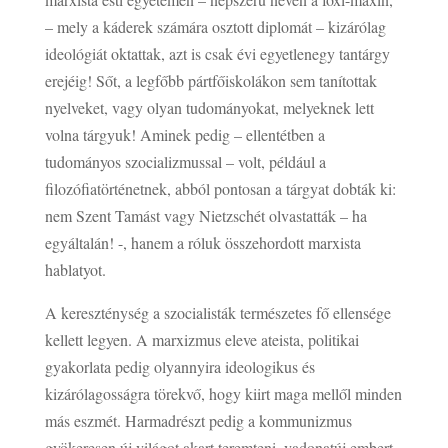
– mely a káderek számára osztott diplomát – kizárólag
ideológiát oktattak, azt is csak évi egyetlenegy tantárgy
erejéig! Sőt, a legfőbb pártfőiskolákon sem tanítottak
nyelveket, vagy olyan tudományokat, melyeknek lett
volna tárgyuk! Aminek pedig – ellentétben a
tudományos szocializmussal – volt, például a
filozófiatörténetnek, abból pontosan a tárgyat dobták ki:
nem Szent Tamást vagy Nietzschét olvastatták – ha
egyáltalán! -, hanem a róluk összehordott marxista
hablatyot.
A kereszténység a szocialisták természetes fő ellensége
kellett legyen. A marxizmus eleve ateista, politikai
gyakorlata pedig olyannyira ideologikus és
kizárólagosságra törekvő, hogy kiirt maga mellől minden
más eszmét. Harmadrészt pedig a kommunizmus
gyökeresen új világot akart teremteni, vadonatúj embert