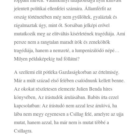
jelentett politikai ellenfelei számára. Államférfit az
ország történetében még nem gyűlöltek, gyaláztak és
rágalmaztak úgy, mint őt. Sorsában jelképi erővel
mutatkozik meg az elitváltás kísérletének tragédiája. Ami
persze nem a rangtalan maradt írók és zeneköltők
tragédiája, hanem a nemzeté, a lumpenizálódó népé…
Milyen példaképekig tud föllátni?
A szellemi elit pótléka Gazdaságkorban az értelmiség.
Már a múlt század első felében csalódnunk kellett benne.
Az okokat részletesen elemezte Julien Benda híres
könyvében, Az írástudók árulásában. Babits írta ezzel
kapcsolatban: Az írástudó nem azzal lesz árulóvá, ha
lába nem megy egyenesen a Csillag felé, amelyre az ujja
mutat, hanem azzal, ha már nem is mutat többé a
Csillagra.