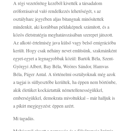
A régi vezetőréteg kezéből kivették a társadalom
erőforrásaival való rendelkezés lehetőségét, s az
osztályharc jegyében aljas bitangnak minősítettek
mindenkit, aki korábban példaképnek számított, és a
közös életstratégia meghatározásában szerepet játszott.
Az alkotó értelmiség java külső vagy belső emigrációba
került. Hogy csak néhány nevet említsünk, szakmánként
egyet-egyet a legnagyobbak közül: Bartók Béla, Szent-
Györgyi Albert, Bay Béla, Weöres Sándor, Hamvas
Béla, Páger Antal. A történelmi osztályoknak még azok
a tagjai is süllyesztőbe kerültek, ha éppen nem börtönbe,
akik életüket kockáztatták németellenességükkel,
emberségükkel, demokrata mivoltukkal – már halljuk is
a pikírt megjegyzést: éppen azért.
Mi tagadás.
Mohácsnál elesett a nemesség és a fölsőpapság krémje,