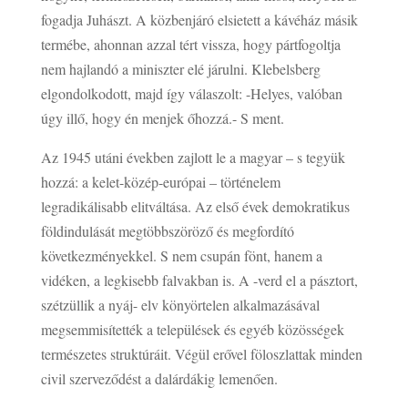
fogadja Juhászt. A közbenjáró elsietett a kávéház másik
termébe, ahonnan azzal tért vissza, hogy pártfogoltja
nem hajlandó a miniszter elé járulni. Klebelsberg
elgondolkodott, majd így válaszolt: -Helyes, valóban
úgy illő, hogy én menjek őhozzá.- S ment.
Az 1945 utáni években zajlott le a magyar – s tegyük
hozzá: a kelet-közép-európai – történelem
legradikálisabb elitváltása. Az első évek demokratikus
földindulását megtöbbszöröző és megfordító
következményekkel. S nem csupán fönt, hanem a
vidéken, a legkisebb falvakban is. A -verd el a pásztort,
szétzüllik a nyáj- elv könyörtelen alkalmazásával
megsemmisítették a települések és egyéb közösségek
természetes struktúráit. Végül erővel föloszlattak minden
civil szerveződést a dalárdákig lemenően.