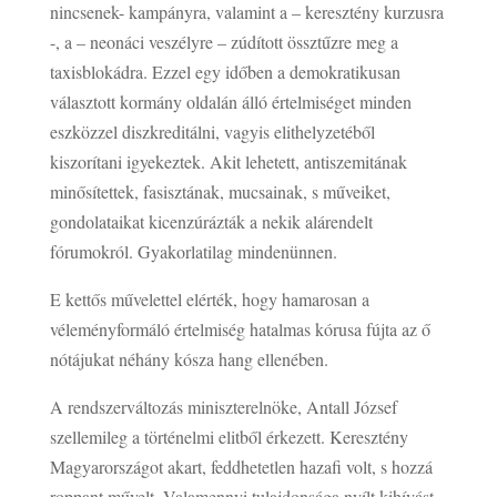
nincsenek- kampányra, valamint a – keresztény kurzusra
-, a – neonáci veszélyre – zúdított össztűzre meg a
taxisblokádra. Ezzel egy időben a demokratikusan
választott kormány oldalán álló értelmiséget minden
eszközzel diszkreditálni, vagyis elithelyzetéből
kiszorítani igyekeztek. Akit lehetett, antiszemitának
minősítettek, fasisztának, mucsainak, s műveiket,
gondolataikat kicenzúrázták a nekik alárendelt
fórumokról. Gyakorlatilag mindenünnen.
E kettős művelettel elérték, hogy hamarosan a
véleményformáló értelmiség hatalmas kórusa fújta az ő
nótájukat néhány kósza hang ellenében.
A rendszerváltozás miniszterelnöke, Antall József
szellemileg a történelmi elitből érkezett. Keresztény
Magyarországot akart, feddhetetlen hazafi volt, s hozzá
roppant művelt. Valamennyi tulajdonsága nyílt kihívást