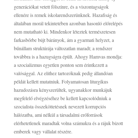
generációkat vetett fölszínre, és a viszontagságok
ellenére is remek iskolarendszerünknek. Hazafiság és
általában morál tekintetében azonban hasonló előrelépés
nem mutatható ki. Mindenkor léteztek természetesen
farkasbőrbe bújt bárányok, ám a gyarmati helyzet, a
bűnállam struktúrája változatlan maradt; a rendszer
továbbra is a hazugságra épült. Ahogy Hamvas mondja:
a szocializmus egyetlen ponton sem érintkezett a
valósággal. Az elithez tartozóknak pedig állandóan
példát kellett mutatniuk. Folyamatosan liturgikus
hazudozásra kényszerültek, ugyanakkor munkájuk
megfelelő elvégzéséhez be kellett kapcsolódniuk a
szocialista összeköttetésnek nevezett korrupciós
hálózatba, ami nélkül a társadalmi erőforrások
elérhetetlenek maradtak volna számukra és a rájuk bízott
emberek vagy vállalat részére.