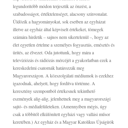
legundorítóbb módon terjesztik az önzést, a
szabadosságot, értéktelenséget, alacsony színvonalat.
Üldözik a hagyományokat, sok esetben az egyházat
illetve az egyház által képviselt értékeket, tömegek
számára hirdetik – sajnos nem sikertelenül –, hogy az
élet egyetlen értelme a személyes fogyasztás, emésztés és
ürítés, az élvezet. Oda jutottunk, hogy mára a
televíziózás és rádiózás mércéjét a gyakorlatban ezek a
kereskedelmi csatornák határozzák meg
Magyarországon. A közszolgálati médiumok is ezekhez
igazodnak, ahelyett, hogy fordítva történne. A
keresztény szempontból értékesnek tekinthető
eszmények alig-alig, jelenhetnek meg a magyarországi
sajtó- és médiafelületeken. (Amennyiben mégis, úgy
csak a többitől elkülönített egyházi vagy vallási műsor
keretében.) Az egyház és a Magyar Katolikus Újságírók