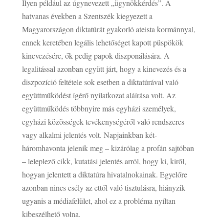
Ilyen például az úgynevezett „ügynökkérdés”. A
hatvanas években a Szentszék kiegyezett a
Magyarországon diktatúrát gyakorló ateista kormánnyal,
ennek keretében legális lehetőséget kapott püspökök
kinevezésére, ők pedig papok diszponálására. A
legalitással azonban együtt járt, hogy a kinevezés és a
diszpozíció feltétele sok esetben a diktatúrával való
együttműködést ígérő nyilatkozat aláírása volt. Az
együttműködés többnyire más egyházi személyek,
egyházi közösségek tevékenységéről való rendszeres
vagy alkalmi jelentés volt. Napjainkban két-
háromhavonta jelenik meg – kizárólag a profán sajtóban
– leleplező cikk, kutatási jelentés arról, hogy ki, kiről,
hogyan jelentett a diktatúra hivatalnokainak. Egyelőre
azonban nincs esély az ettől való tisztulásra, hiányzik
ugyanis a médiafelület, ahol ez a probléma nyíltan
kibeszélhető volna.