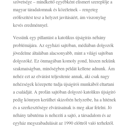
szövetsége – mindkettő egyébként elismert szereplője a
magyar táradalomnak és közéletnek – rengeteg
erőfeszítést tesz a helyzet javításáért, ám viszonylag
kevés eredménnyel.
Vessünk egy pillantást a katolikus újságírás néhány
problémájára. Az egyházi sajtóban, médiában dolgozók
jövedelme általában alacsonyabb, mint a világi sajtóban
dolgozóké. Ez önmagában komoly gond, hiszen nekünk
szakmaiságban, minőségben példát kellene adnunk. Ám
nehéz ezt az elvárást teljesítenie annak, aki csak nagy
nehézségek közepette tudja újságírói munkából eltartani
a családját. A profán sajtóban dolgozó katolikus újságíró
pedig könnyen kerülhet skizofrén helyzetbe, ha a hitének
és a szerkesztősége elvárásainak is meg akar felelni. Jó
néhány tabutéma is nehezíti a sajtó, a társadalom és az
egyház megszabadulását az 1990 előttről való terhektől.