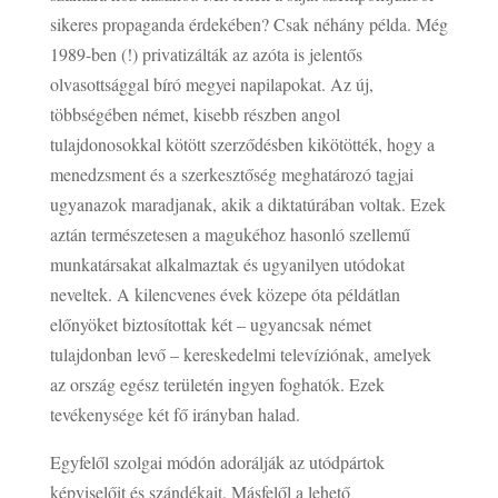
sikeres propaganda érdekében? Csak néhány példa. Még
1989-ben (!) privatizálták az azóta is jelentős
olvasottsággal bíró megyei napilapokat. Az új,
többségében német, kisebb részben angol
tulajdonosokkal kötött szerződésben kikötötték, hogy a
menedzsment és a szerkesztőség meghatározó tagjai
ugyanazok maradjanak, akik a diktatúrában voltak. Ezek
aztán természetesen a magukéhoz hasonló szellemű
munkatársakat alkalmaztak és ugyanilyen utódokat
neveltek. A kilencvenes évek közepe óta példátlan
előnyöket biztosítottak két – ugyancsak német
tulajdonban levő – kereskedelmi televíziónak, amelyek
az ország egész területén ingyen foghatók. Ezek
tevékenysége két fő irányban halad.
Egyfelől szolgai módón adorálják az utódpártok
képviselőit és szándékait. Másfelől a lehető