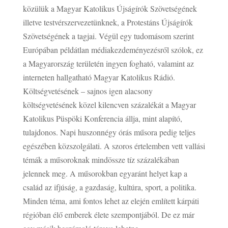
közülük a Magyar Katolikus Újságírók Szövetségének
illetve testvérszervezetünknek, a Protestáns Újságírók
Szövetségének a tagjai. Végül egy tudomásom szerint
Európában példátlan médiakezdeményezésről szólok, ez
a Magyarország területén ingyen fogható, valamint az
interneten hallgatható Magyar Katolikus Rádió.
Költségvetésének – sajnos igen alacsony
költségvetésének közel kilencven százalékát a Magyar
Katolikus Püspöki Konferencia állja, mint alapító,
tulajdonos. Napi huszonnégy órás műsora pedig teljes
egészében közszolgálati. A szoros értelemben vett vallási
témák a műsoroknak mindössze tíz százalékában
jelennek meg. A műsorokban egyaránt helyet kap a
család az ifjúság, a gazdaság, kultúra, sport, a politika.
Minden téma, ami fontos lehet az elején említett kárpáti
régióban élő emberek élete szempontjából. De ez már