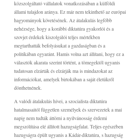
közszolgáltató vállalatok vonatkozásában a külföldi
állami tulajdon aránya. Ez már nem tekinthető az európai
hagyományok követésének. Az átalakulás legfőbb
nehézsége, hogy a korábbi diktatúra gyakorlói és a
szovjet érdekek kiszolgálói teljes mértékben
megtarthatták befolyásukat a gazdaságban és a
politikában egyaránt. Hamis volna azt állítani, hogy ez a
választók akarata szerint történt, a tömegektől ugyanis
tudatosan elzárták és elzárják ma is mindazokat az
információkat, amelyek birtokában a saját életükről
dönthetnének.
A valódi átalakulás hívei, a szocialista diktatúra
hatalmasaitól független személyek és szervezetek a mai
napig nem tudták áttörni a nyilvánosság érdemi
megszólítása elé állított hazugságfalat. Teljes egészében
hazugságra épült ugyanis a Kádár-diktatúra, s hazugság