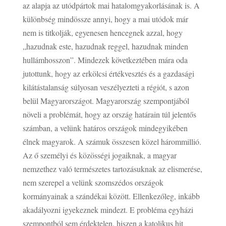
az alapja az utódpártok mai hatalomgyakorlásának is. A
különbség mindössze annyi, hogy a mai utódok már
nem is titkolják, egyenesen hencegnek azzal, hogy
„hazudnak este, hazudnak reggel, hazudnak minden
hullámhosszon”. Mindezek következtében mára oda
jutottunk, hogy az erkölcsi értékvesztés és a gazdasági
kilátástalanság súlyosan veszélyezteti a régiót, s azon
belül Magyarországot. Magyarország szempontjából
növeli a problémát, hogy az ország határain túl jelentős
számban, a velünk határos országok mindegyikében
élnek magyarok. A számuk összesen közel hárommillió.
Az ő személyi és közösségi jogaiknak, a magyar
nemzethez való természetes tartozásuknak az elismerése,
nem szerepel a velünk szomszédos országok
kormányainak a szándékai között. Ellenkezőleg, inkább
akadályozni igyekeznek mindezt. E probléma egyházi
szempontból sem érdektelen, hiszen a katolikus hit