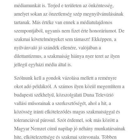
médiamunkát is. Terjed e területen az önkéntesség,
amelyet sokan az önzetlenség szép megnyilvánulásának
tartanak. Más értéke van ennek a médiatulajdonos
szempontjából, ugyanis nem fizet érte honoráriumot. De
szakmai követelményeket sem támaszt! Ekképpen, a
nyilvánvaló jó szándék ellenére, valójában a
dilettantizmus, a szakmaiság hiánya nyer teret az ilyen
jellegű egyházi média által is.
Szólnunk kell a gondok vázolása mellett a reményre
okot adó példákról. A számos ilyen közül megemlítem a
budapesti székhelyű, közszolgálati Duna Televízió
vallási műsorainak a szerkesztőségét, ahol a hit, a
közösség iránti elköteleződés magas szakmaisággal és
toleranciával párosul. Szót érdemel, sok más között a
Magyar Nemzet című napilap jó néhány munkatársainak
hite, elkötelezettsége és szakmai színvonala. Többen