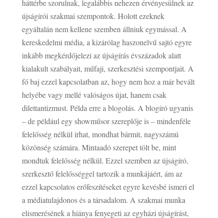
háttérbe szorulnak, legalábbis nehezen érvényesülnek az
újságírói szakmai szempontok. Holott ezeknek
egyáltalán nem kellene szemben állniuk egymással. A
kereskedelmi média, a kizárólag haszonelvű sajtó egyre
inkább megkérdőjelezi az újságírás évszázadok alatt
kialakult szabályait, műfaji, szerkesztési szempontjait. A
fő baj ezzel kapcsolatban az, hogy nem hoz a már bevált
helyébe vagy mellé valóságos újat, hanem csak
dilettantizmust. Példa erre a blogolás. A blogíró ugyanis
– de például egy showműsor szereplője is – mindenféle
felelősség nélkül írhat, mondhat bármit, nagyszámú
közönség számára. Mintaadó szerepet tölt be, mint
mondtuk felelősség nélkül. Ezzel szemben az újságíró,
szerkesztő felelősséggel tartozik a munkájáért, ám az
ezzel kapcsolatos erőfeszítéseket egyre kevésbé ismeri el
a médiatulajdonos és a társadalom. A szakmai munka
elismerésének a hiánya fenyegeti az egyházi újságírást,