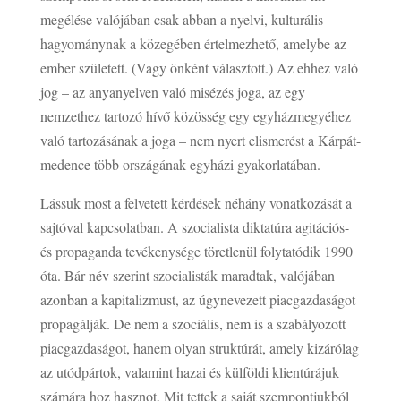
megélése valójában csak abban a nyelvi, kulturális
hagyománynak a közegében értelmezhető, amelybe az
ember született. (Vagy önként választott.) Az ehhez való
jog – az anyanyelven való misézés joga, az egy
nemzethez tartozó hívő közösség egy egyházmegyéhez
való tartozásának a joga – nem nyert elismerést a Kárpát-
medence több országának egyházi gyakorlatában.
Lássuk most a felvetett kérdések néhány vonatkozását a
sajtóval kapcsolatban. A szocialista diktatúra agitációs-
és propaganda tevékenysége töretlenül folytatódik 1990
óta. Bár név szerint szocialisták maradtak, valójában
azonban a kapitalizmust, az úgynevezett piacgazdaságot
propagálják. De nem a szociális, nem is a szabályozott
piacgazdaságot, hanem olyan struktúrát, amely kizárólag
az utódpártok, valamint hazai és külföldi klientúrájuk
számára hoz hasznot. Mit tettek a saját szempontjukból