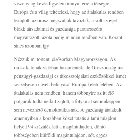
viszonylag kevés figyelem irányul erre a térségre,
Európa és a világ feltételezi, hogy az átalakulás rendben
lezajlott, az orosz megszállók távoztak, a volt szovjet
blokk társadalmai és gazdasága parancsszóra
megváltozott, azóta pedig minden rendben van. Koránt
sincs azonban így!
Nézzük mi történt, elsősorban Magyarországon. Az
orosz katonák valóban hazamentek, de Oroszország ma
pénzügyi-gazdasági és titkosszolgálati eszközökkel ismét
veszélyesen növeli befolyását Európa keleti felében. Az
átalakulás nem rendben, hanem többnyire az itt élő
polgárok tudta nélkül zajlott, a folyamat semmiképpen
sem nevezhető demokratikusnak. A gazdaság átalakult,
amennyiben a korábban közel totális állami tulajdon
helyett 94 százalék lett a magántulajdon, döntő
többségében külföldi magántulajdon, sőt, egyes