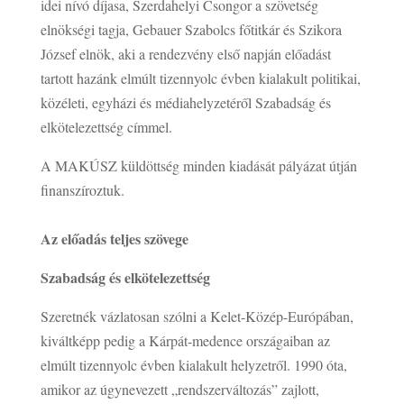
idei nívó díjasa, Szerdahelyi Csongor a szövetség
elnökségi tagja, Gebauer Szabolcs főtitkár és Szikora
József elnök, aki a rendezvény első napján előadást
tartott hazánk elmúlt tizennyolc évben kialakult politikai,
közéleti, egyházi és médiahelyzetéről Szabadság és
elkötelezettség címmel.
A MAKÚSZ küldöttség minden kiadását pályázat útján
finanszíroztuk.
Az előadás teljes szövege
Szabadság és elkötelezettség
Szeretnék vázlatosan szólni a Kelet-Közép-Európában,
kiváltképp pedig a Kárpát-medence országaiban az
elmúlt tizennyolc évben kialakult helyzetről. 1990 óta,
amikor az úgynevezett „rendszerváltozás” zajlott,