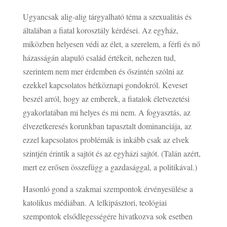
Ugyancsak alig-alig tárgyalható téma a szexualitás és
általában a fiatal korosztály kérdései. Az egyház,
miközben helyesen védi az élet, a szerelem, a férfi és nő
házasságán alapuló család értékeit, nehezen tud,
szerintem nem mer érdemben és őszintén szólni az
ezekkel kapcsolatos hétköznapi gondokról. Keveset
beszél arról, hogy az emberek, a fiatalok életvezetési
gyakorlatában mi helyes és mi nem. A fogyasztás, az
élvezetkeresés korunkban tapasztalt dominanciája, az
ezzel kapcsolatos problémák is inkább csak az elvek
szintjén érintik a sajtót és az egyházi sajtót. (Talán azért,
mert ez erősen összefügg a gazdasággal, a politikával.)
Hasonló gond a szakmai szempontok érvényesülése a
katolikus médiában. A lelkipásztori, teológiai
szempontok elsődlegességére hivatkozva sok esetben