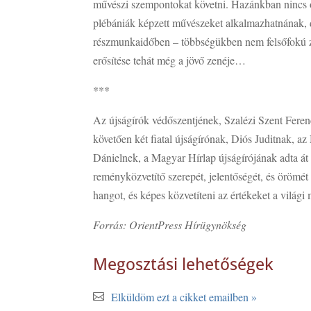
művészi szempontokat követni. Hazánkban nincs ol
plébániák képzett művészeket alkalmazhatnának, 
részmunkaidőben – többségükben nem felsőfokú z
erősítése tehát még a jövő zenéje…
***
Az újságírók védőszentjének, Szalézi Szent Feren
követően két fiatal újságírónak, Diós Juditna
Dánielnek, a Magyar Hírlap újságírójának adta át
reményközvetítő szerepét, jelentőségét, és örömét
hangot, és képes közvetíteni az értékeket a világi
Forrás: OrientPress Hírügynökség
Megosztási lehetőségek
Elküldöm ezt a cikket emailben »