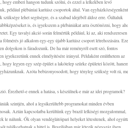
, hogy emberi hangon tudunk szólni, és ezzel a lelkekben levő
juk, például plébániai karitász csoportok által. Van egyházközségenként
 szüksége lehet segítségre, és a szabad idejéből áldoz erre. Őáltaluk
vábbképzéseket is, és igyekszem a plébániákat arra ösztönözni, hogy ah
ezetet. Egy tavalyi akció során felmértük például, ki az, aki rendszeresen
 a fölmérés jó alkalom egy-egy újabb karitász csoport létrehozására. Ez
yen dolgokon is fáradozunk. De ha már reményről esett szó, fontos
en igyekezetünk ennek elmélyítésére irányul. Példaként említhetem az
k, hogy legyen egy szép épület a lakótelep szürke épületei között, hane
 egyházunknak. Azóta bebizonyosodott, hogy tényleg szükség volt rá, me
szió. Érezhető-e ennek a hatása, s készülnek-e már az idei programok?
ébániák szintjén, ahol a legsikerültebb programokat minden évben
nosak. Aztán kapcsolatba kerültünk egy brazil lelkiségi mozgalommal,
 le nálunk. Ők olyan vendéglátóipari helyeket létesítenek, ahol egyútt
t találkozhatnak a hittel is. Brazíliában már létezik négyszáz ilyen