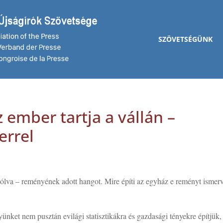
SZÖVETSÉGÜNK
 ember tartja a vállán –
errel
zólva – reményének adott hangot. Mire építi az egyház e reményt ismer
ket nem pusztán evilági statisztikákra és gazdasági tényekre építjük,