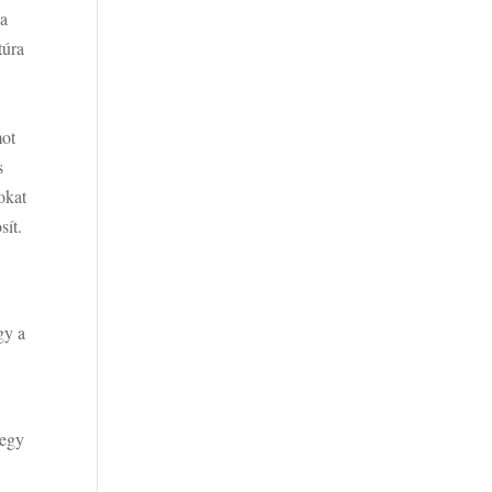
 a
túra
mot
s
okat
sít.
gy a
 egy