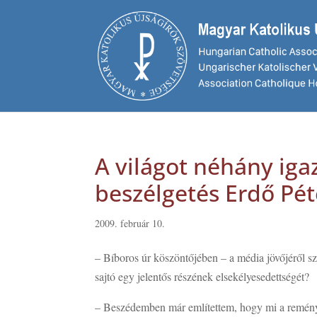
A világot néhány igaz
beszélgetés Erdő Pét
2009. február 10.
– Bíboros úr köszöntőjében – a média jövőjéről s
sajtó egy jelentős részének elsekélyesedettségét?
– Beszédemben már említettem, hogy mi a reményün