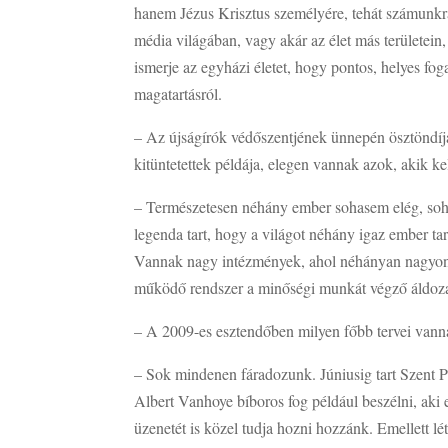
hanem Jézus Krisztus személyére, tehát számunkr
média világában, vagy akár az élet más területein,
ismerje az egyházi életet, hogy pontos, helyes fo
magatartásról.
– Az újságírók védőszentjének ünnepén ösztöndíjat
kitüntetettek példája, elegen vannak azok, akik k
– Természetesen néhány ember sohasem elég, soha 
legenda tart, hogy a világot néhány igaz ember tar
Vannak nagy intézmények, ahol néhányan nagyon
működő rendszer a minőségi munkát végző áldoza
– A 2009-es esztendőben milyen főbb tervei van
– Sok mindenen fáradozunk. Júniusig tart Szent P
Albert Vanhoye bíboros fog például beszélni, aki 
üzenetét is közel tudja hozni hozzánk. Emellett 