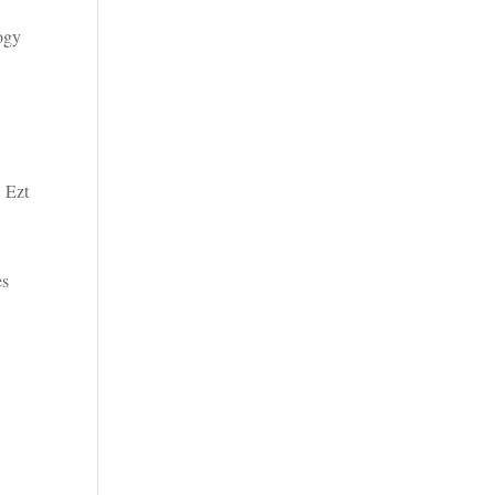
ogy
. Ezt
es