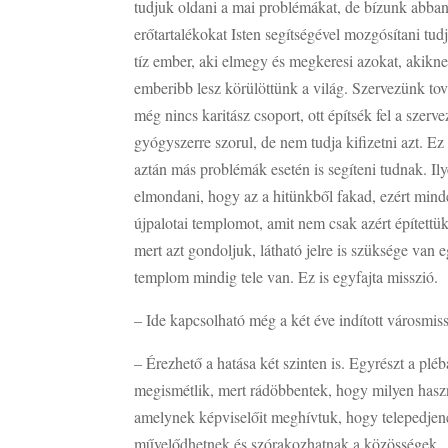
tudjuk oldani a mai problémákat, de bízunk abban
erőtartalékokat Isten segítségével mozgósítani tud
tíz ember, aki elmegy és megkeresi azokat, akiknek
emberibb lesz körülöttünk a világ. Szervezünk to
még nincs karitász csoport, ott építsék fel a szerv
gyógyszerre szorul, de nem tudja kifizetni azt. Ez
aztán más problémák esetén is segíteni tudnak. Il
elmondani, hogy az a hitünkből fakad, ezért mind
újpalotai templomot, amit nem csak azért építettü
mert azt gondoljuk, látható jelre is szüksége van
templom mindig tele van. Ez is egyfajta misszió.
– Ide kapcsolható még a két éve indított városmis
– Érezhető a hatása két szinten is. Egyrészt a pl
megismétlik, mert rádöbbentek, hogy milyen hasz
amelynek képviselőit meghívtuk, hogy telepedjenek
művelődhetnek és szórakozhatnak a közösségek , ső