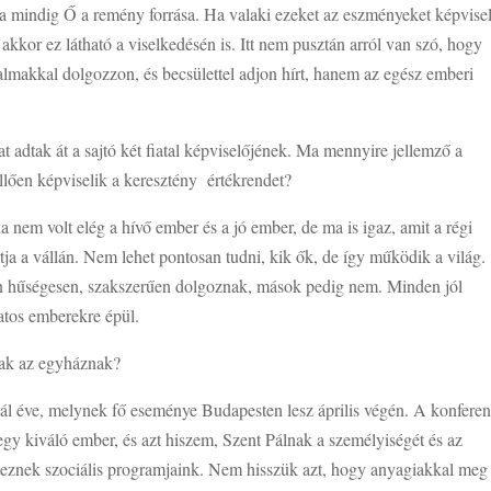
a mindig Ő a remény forrása. Ha valaki ezeket az eszményeket képvisel
 akkor ez látható a viselkedésén is. Itt nem pusztán arról van szó, hogy
galmakkal dolgozzon, és becsülettel adjon hírt, hanem az egész emberi
 adtak át a sajtó két fiatal képviselőjének. Ma mennyire jellemző a
ellően képviselik a keresztény értékrendet?
nem volt elég a hívő ember és a jó ember, de ma is igaz, amit a régi
tja a vállán. Nem lehet pontosan tudni, kik ők, de így működik a világ.
 hűségesen, szakszerűen dolgoznak, mások pedig nem. Minden jól
tos emberekre épül.
nak az egyháznak?
ál éve, melynek fő eseménye Budapesten lesz április végén. A konfere
egy kiváló ember, és azt hiszem, Szent Pálnak a személyiségét és az
léteznek szociális programjaink. Nem hisszük azt, hogy anyagiakkal meg