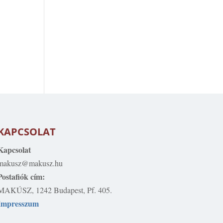
KAPCSOLAT
Kapcsolat
makusz@makusz.hu
Postafiók cím:
MAKÚSZ, 1242 Budapest, Pf. 405.
Impresszum