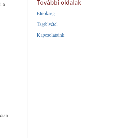
További oldalak
i a
Elnökség
Tagfelvétel
Kapcsolataink
ncián