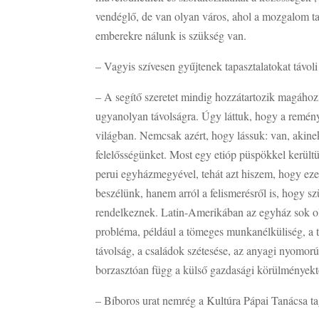
vendéglő, de van olyan város, ahol a mozgalom ta
emberekre nálunk is szükség van.
– Vagyis szívesen gyűjtenek tapasztalatokat távo
– A segítő szeretet mindig hozzátartozik magához
ugyanolyan távolságra. Úgy láttuk, hogy a reményn
világban. Nemcsak azért, hogy lássuk: van, akinek
felelősségünket. Most egy etióp püspökkel került
perui egyházmegyével, tehát azt hiszem, hogy eze
beszélünk, hanem arról a felismerésről is, hogy s
rendelkeznek. Latin-Amerikában az egyház sok ol
probléma, például a tömeges munkanélküliség, a 
távolság, a családok szétesése, az anyagi nyomor
borzasztóan függ a külső gazdasági körülményektő
– Bíboros urat nemrég a Kultúra Pápai Tanácsa tag