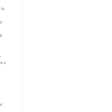
 öt-
ol
ek
m
rt a
al