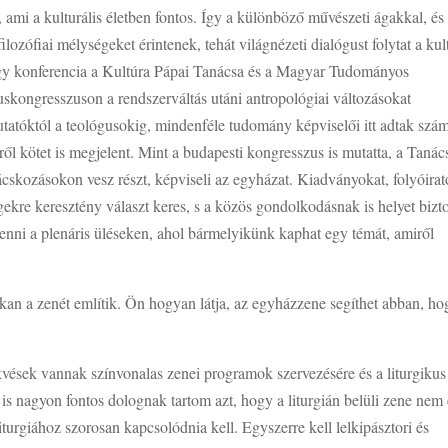
ami a kulturális életben fontos. Így a különböző művészeti ágakkal, és
ilozófiai mélységeket érintenek, tehát világnézeti dialógust folytat a kul
 egy konferencia a Kultúra Pápai Tanácsa és a Magyar Tudományos
kongresszuson a rendszerváltás utáni antropológiai változásokat
tatóktól a teológusokig, mindenféle tudomány képviselői itt adtak szá
ől kötet is megjelent. Mint a budapesti kongresszus is mutatta, a Tanác
ácskozásokon vesz részt, képviseli az egyházat. Kiadványokat, folyóirat
égekre keresztény választ keres, s a közös gondolkodásnak is helyet bizto
 venni a plenáris üléseken, ahol bármelyikünk kaphat egy témát, amiről
kan a zenét említik. Ön hogyan látja, az egyházzene segíthet abban, ho
vések vannak színvonalas zenei programok szervezésére és a liturgikus
is nagyon fontos dolognak tartom azt, hogy a liturgián belüli zene nem
turgiához szorosan kapcsolódnia kell. Egyszerre kell lelkipásztori és