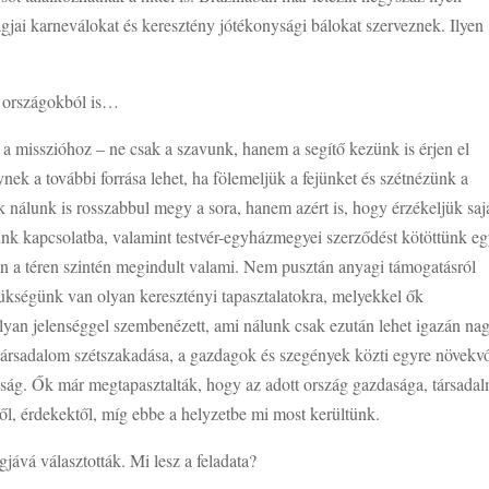
gjai karneválokat és keresztény jótékonysági bálokat szerveznek. Ilyen
li országokból is…
 a misszióhoz – ne csak a szavunk, hanem a segítő kezünk is érjen el
ek a további forrása lehet, ha fölemeljük a fejünket és szétnézünk a
 nálunk is rosszabbul megy a sora, hanem azért is, hogy érzékeljük saj
ünk kapcsolatba, valamint testvér-egyházmegyei szerződést kötöttünk e
n a téren szintén megindult valami. Nem pusztán anyagi támogatásról
zükségünk van olyan keresztényi tapasztalatokra, melyekkel ők
yan jelenséggel szembenézett, ami nálunk csak ezután lehet igazán na
társadalom szétszakadása, a gazdagok és szegények közti egyre növekv
úság. Ők már megtapasztalták, hogy az adott ország gazdasága, társada
l, érdekektől, míg ebbe a helyzetbe mi most kerültünk.
jává választották. Mi lesz a feladata?