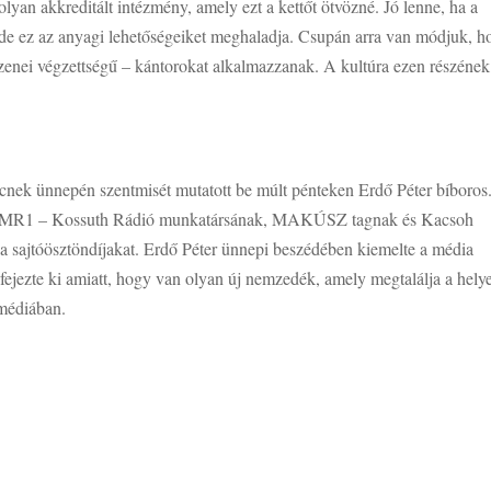
yan akkreditált intézmény, amely ezt a kettőt ötvözné. Jó lenne, ha a
de ez az anyagi lehetőségeiket meghaladja. Csupán arra van módjuk, h
enei végzettségű – kántorokat alkalmazzanak. A kultúra ezen részének
cnek ünnepén szentmisét mutatott be múlt pénteken Erdő Péter bíboros
k, az MR1 – Kossuth Rádió munkatársának, MAKÚSZ tagnak és Kacsoh
 a sajtóösztöndíjakat. Erdő Péter ünnepi beszédében kiemelte a média
 fejezte ki amiatt, hogy van olyan új nemzedék, amely megtalálja a hely
 médiában.