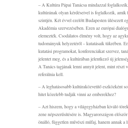
– A Kultúra Pápai Tanácsa mindazzal foglalkozik, 
kultúrának olyan kérdéseivel is foglalkozik, amik f
szintjén. Két évvel ezelőtt Budapesten ülésezett
Akadémia szervezésében. Ezen az európai dialógus
elemezték. Csodálatos élmény volt, hogy az agyku
tudományuk helyzetéről – kutatásaik tükrében. Err
kutatási programokat, konferenciákat szervez, tan
jelentet meg, és a kultúrában jelentkező új jelens
A Tanács tagjának lenni annyit jelent, mint részt
referálnia kell.
– A leghatásosabb kultúraközvetítő eszközként so
hitet közelebb tudják vinni az emberekhez?
– Azt hiszem, hogy a világegyházban kiváló törek
zene népszerűsítésére is. Magyarországon először 
önálló, független művészi műfaj, hanem annak a li