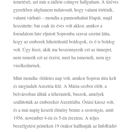
temetését, azt már a rádión csüngve hallgattam. A tízéves
gyerekben alighanem tudatosult, hogy valami történik,
valami várható – mondta a pannonhalmi főapát, majd
hozzátette: bár csak tíz éves volt akkor, amikor a
forradalom híre eljutott Sopronba szavai szerint látta,
hogy az emberek hihetetlenül boldogok, és ő is boldog
volt. Úgy hiszi, akik ma beszennyezik ezt az ünnepet,
nem ismerik ezt az érzést, mert ha ismernék, nem így
viselkednének.
Mint mondta: őrületes nap volt, amikor Sopron útra kelt
és megindult Ausztria felé. A Mária-szobor előtt, a
belvárosban álltak a teherautók, buszok, amelyek
szállították az embereket Ausztriába. Óriási káosz volt,
és a mai napig keserű élmény benne a szorongás, amit
1956. november 4-én és 5-én éreztem. A teljes
beszélgetést pénteken 19 órakor hallhatják az InfoRádió