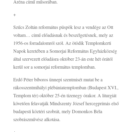
Aréna című műsorában.
+
Szűcs Zoltán református püspök lesz a vendége az Ott
voltam… című előadásnak és beszélgetésnek, mely az
1956-os forradalomról szól. Az ötödik Templomkerti
Napok keretében a Somorjai Református Egyházközség
által szervezett előadásra október 23-án este hét órától
kerül sor a somorjai református templomban.
Erdő Péter bíboros ünnepi szentmisét mutat be a
rákosszentmihályi plébániatemplomban (Budapest XVI.,
Templom tér) október 25-én tizenegy órakor. A liturgiát
követően felavatják Mindszenty József hercegprímás első
budapesti köztéri szobrát, mely Domonkos Béla
szobrászművész alkotása.
+