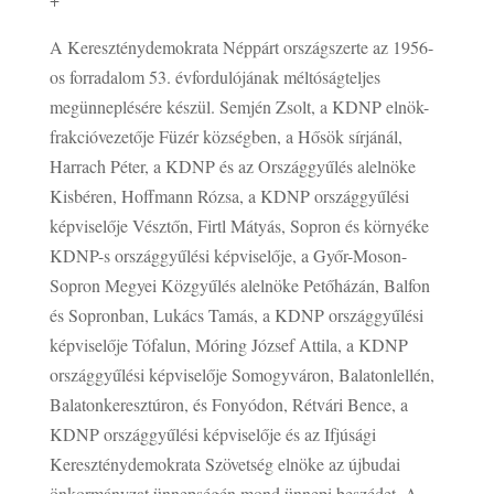
A Kereszténydemokrata Néppárt országszerte az 1956-
os forradalom 53. évfordulójának méltóságteljes
megünneplésére készül. Semjén Zsolt, a KDNP elnök-
frakcióvezetője Füzér községben, a Hősök sírjánál,
Harrach Péter, a KDNP és az Országgyűlés alelnöke
Kisbéren, Hoffmann Rózsa, a KDNP országgyűlési
képviselője Vésztőn, Firtl Mátyás, Sopron és környéke
KDNP-s országgyűlési képviselője, a Győr-Moson-
Sopron Megyei Közgyűlés alelnöke Petőházán, Balfon
és Sopronban, Lukács Tamás, a KDNP országgyűlési
képviselője Tófalun, Móring József Attila, a KDNP
országgyűlési képviselője Somogyváron, Balatonlellén,
Balatonkeresztúron, és Fonyódon, Rétvári Bence, a
KDNP országgyűlési képviselője és az Ifjúsági
Kereszténydemokrata Szövetség elnöke az újbudai
önkormányzat ünnepségén mond ünnepi beszédet. A