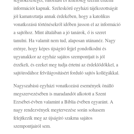
információt kapnak. Széleskörű egyházi tájékozottságát
jól kamatoztatja annak érdekében, hogy a katolikus
vonatkozású történésekről időben jusson el az információ
a sajtóhoz. Mint általában a jó tanárok, ő is szeret
tanulni. Ha valamit nem tud, alaposan utánanéz. Nagy
erénye, hogy képes újságíró fejjel gondolkodni és
ugyanakkor az egyház sajátos szempontjait is jól
érzékeli, és ezeket meg tudja értetni az érdeklődőkkel, a
sajtóirodához felvilágosításért forduló sajtós kollégákkal.
Nagyszabású egyházi vonatkozású események önálló
megszervezésében is maradandót alkotott a Szent
Erzsébet-évben valamint a Biblia évében egyaránt. A
nagy rendezvények megtervezése során sohasem
felejtkezik meg az újságíró szakma sajátos
szempontjairól sem.