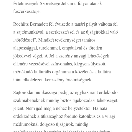
Értelmiségiek Szövetsége Jel című folyóiratának
főszerkesztője.
Rochlitz Bernadett fél évtizede a tanári pályát váltotta fel
a sajtómunkával, a szerkesztéssel és az újságírókkal való
„törődéssel”. Mindkét tevékenységet tanáros
alapossággal, türelemmel, empátiával és töretlen
jókedvvel végzi. A Jel a szerény anyagi lehetőségek
ellenére vezetésével színvonalas, kiegyensúlyozott,
mértékadó kulturális orgánuma a közélet és a kultúra
iránt elkötelezett keresztény értelmiségnek.
Sajtóirodai munkássága pedig az egyház iránt érdeklődő
szakmabelieknek mindig biztos tájékozódási lehetőséget
jelent. Nem ijed meg a nehéz helyzetektől. Ha nála
érdeklődnek a titkársághoz forduló katolikus és a világi
médiumoknál dolgozó újságírók, mindig
segítőkészséget, bátorítást és lehetőség szerint érdemi