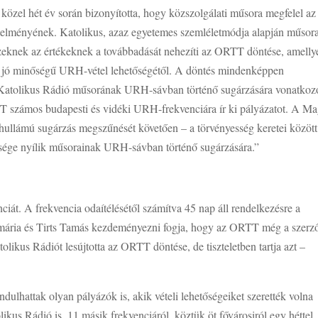
 közel hét év során bizonyította, hogy közszolgálati műsora megfelel az
etelményének. Katolikus, azaz egyetemes szemléletmódja alapján műsora
zeknek az értékeknek a továbbadását nehezíti az ORTT döntése, amelly
t a jó minőségű URH-vétel lehetőségétől. A döntés mindenképpen
r Katolikus Rádió műsorának URH-sávban történő sugárzására vonatkoz
T számos budapesti és vidéki URH-frekvenciára ír ki pályázatot. A M
hullámú sugárzás megszűnését követően – a törvényesség keretei között
etősége nyílik műsorainak URH-sávban történő sugárzására.”
ciát. A frekvencia odaítélésétől számítva 45 nap áll rendelkezésre a
amária és Tirts Tamás kezdeményezni fogja, hogy az ORTT még a szerz
olikus Rádiót lesújtotta az ORTT döntése, de tiszteletben tartja azt –
ndulhattak olyan pályázók is, akik vételi lehetőségeiket szerették volna
olikus Rádió is. 11 másik frekvenciáról, köztük öt fővárosiról egy héttel