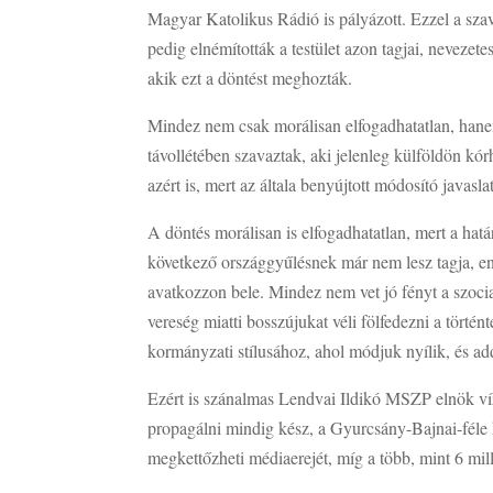
Magyar Katolikus Rádió is pályázott. Ezzel a szav
pedig elnémították a testület azon tagjai, neve
akik ezt a döntést meghozták.
Mindez nem csak morálisan elfogadhatatlan, hanem
távollétében szavaztak, aki jelenleg külföldön kó
azért is, mert az általa benyújtott módosító javasl
A döntés morálisan is elfogadhatatlan, mert a hat
következő országgyűlésnek már nem lesz tagja, en
avatkozzon bele. Mindez nem vet jó fényt a szocial
vereség miatti bosszújukat véli fölfedezni a tört
kormányzati stílusához, ahol módjuk nyílik, és ad
Ezért is szánalmas Lendvai Ildikó MSZP elnök víz
propagálni mindig kész, a Gyurcsány-Bajnai-féle
megkettőzheti médiaerejét, míg a több, mint 6 mi