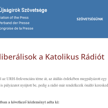
SZÖVETSÉGÜNK
liberálisok a Katolikus Rádiót
l az URH-frekvenciára térne át, az átállás érdekében megpályázott egy
is pályázatot nyújtott be, pedig a rádió már rendelkezik önálló kereske
ban a következő közleményt adta ki: