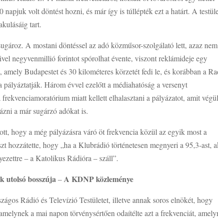
 napjuk volt döntést hozni, és már így is túllépték ezt a határt. A testül
kulásáig tart.
ugároz. A mostani döntéssel az adó közműsor-szolgálató lett, azaz nem
mivel negyvenmillió forintot spórolhat évente, viszont reklámideje egy
t, amely Budapestet és 30 kilométeres körzetét fedi le, és korábban a Ra
a pályáztatják. Három évvel ezelőtt a médiahatóság a versenyt
frekvenciamoratórium miatt kellett elhalasztani a pályázatot, amit végü
ázni a már sugárzó adókat is.
tt, hogy a még pályázásra váró öt frekvencia közül az egyik most a
szt hozzátette, hogy „ha a Klubrádió történetesen megnyeri a 95,3-ast, 
ezettre – a Katolikus Rádióra – száll”.
 utolsó bosszúja
A KDNP közleménye
–
ágos Rádió és Televízió Testületet, illetve annak soros elnökét, hogy
melynek a mai napon törvénysértően odaítélte azt a frekvenciát, amely