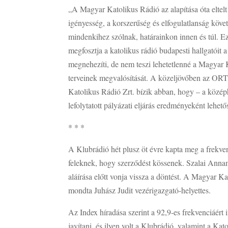
„A Magyar Katolikus Rádió az alapítása óta eltelt
igényesség, a korszerűség és elfogulatlanság köv
mindenkihez szólnak, határainkon innen és túl. E
megfosztja a katolikus rádió budapesti hallgatói
megnehezíti, de nem teszi lehetetlenné a Magya
terveinek megvalósítását. A közeljövőben az ORT
Katolikus Rádió Zrt. bízik abban, hogy – a közép
lefolytatott pályázati eljárás eredményeként leh
* * *
A Klubrádió hét plusz öt évre kapta meg a frekven
feleknek, hogy szerződést kössenek. Szalai Ann
aláírása előtt vonja vissza a döntést. A Magyar Kat
mondta Juhász Judit vezérigazgató-helyettes.
Az Index híradása szerint a 92,9-es frekvenciáért i
javítani, és ilyen volt a Klubrádió, valamint a Kat