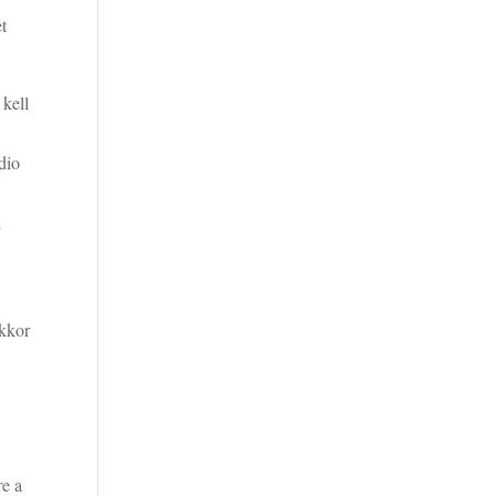
et
 kell
dio
l
akkor
re a