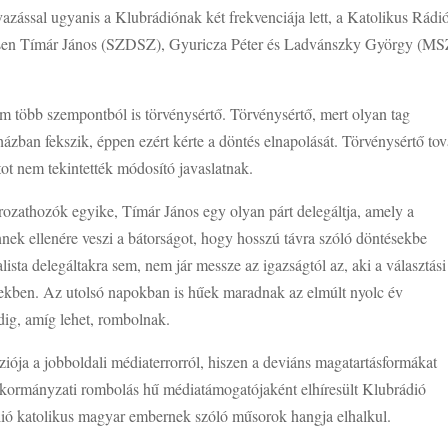
azással ugyanis a Klubrádiónak két frekvenciája lett, a Katolikus Rádi
zetesen Tímár János (SZDSZ), Gyuricza Péter és Ladvánszky György (MS
 több szempontból is törvénysértő. Törvénysértő, mert olyan tag
rházban fekszik, éppen ezért kérte a döntés elnapolását. Törvénysértő to
atot nem tekintették módosító javaslatnak.
ározathozók egyike, Tímár János egy olyan párt delegáltja, amely a
nek ellenére veszi a bátorságot, hogy hosszú távra szóló döntésekbe
ista delegáltakra sem, nem jár messze az igazságtól az, aki a választási
éntekben. Az utolsó napokban is hűek maradnak az elmúlt nyolc év
dig, amíg lehet, rombolnak.
iója a jobboldali médiaterrorról, hiszen a deviáns magatartásformákat
 kormányzati rombolás hű médiatámogatójaként elhíresült Klubrádió
llió katolikus magyar embernek szóló műsorok hangja elhalkul.