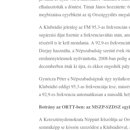
elhalasztották a döntést. Tímár János hozzátette: 60
megbízatása egyébként az új Országgyűlés megala
A Klubrádió jelenleg az FM 95,3-as frekvencián s
sugárzási díjat fizetnie a frekvenciaváltás után, a
részéről is le kell mondania. A 92,9-es frekvenciá
Deejay használta, a Népszabadság szerint évek ót
eredménytelennek nyilvánította, 2008-ban pedig a 
decemberben írtak ki újra, és ekkor engedték pály
Gyuricza Péter a Népszabadságnak úgy nyilatkozo
Klubrádió eddigi 95,3-as frekvenciája lesz, másré
a 92,9-es frekvencia automatikusan a második hely
Botrány az ORTT-ben: az MSZP-SZDSZ egyik
A Kereszténydemokrata Néppárt felszólítja az Orsz
semmiképp se kössön szerződést a Klubrádióval, a