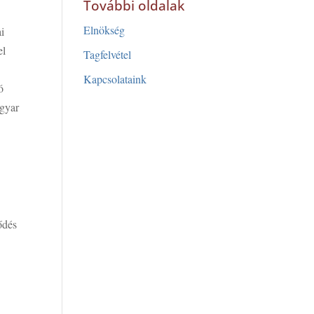
További oldalak
Elnökség
i
el
Tagfelvétel
Kapcsolataink
ó
agyar
ődés