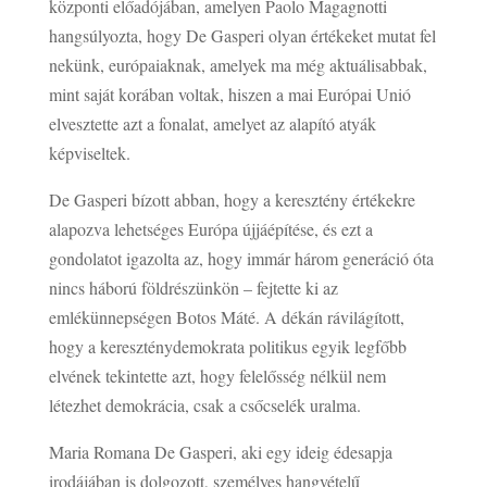
központi előadójában, amelyen Paolo Magagnotti
hangsúlyozta, hogy De Gasperi olyan értékeket mutat fel
nekünk, európaiaknak, amelyek ma még aktuálisabbak,
mint saját korában voltak, hiszen a mai Európai Unió
elvesztette azt a fonalat, amelyet az alapító atyák
képviseltek.
De Gasperi bízott abban, hogy a keresztény értékekre
alapozva lehetséges Európa újjáépítése, és ezt a
gondolatot igazolta az, hogy immár három generáció óta
nincs háború földrészünkön – fejtette ki az
emlékünnepségen Botos Máté. A dékán rávilágított,
hogy a kereszténydemokrata politikus egyik legfőbb
elvének tekintette azt, hogy felelősség nélkül nem
létezhet demokrácia, csak a csőcselék uralma.
Maria Romana De Gasperi, aki egy ideig édesapja
irodájában is dolgozott, személyes hangvételű