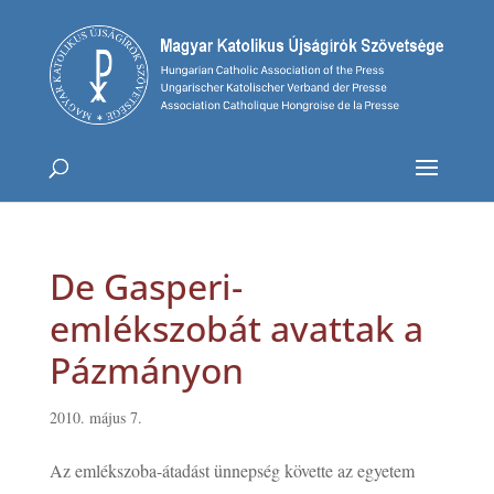
De Gasperi-
emlékszobát avattak a
Pázmányon
2010. május 7.
Az emlékszoba-átadást ünnepség követte az egyetem