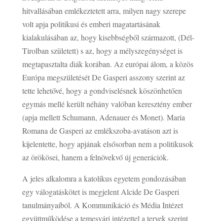
hitvallásában emlékeztetett arra, milyen nagy szerepe
volt apja politikusi és emberi magatartásának
kialakulásában az, hogy kisebbségből származott, (Dél-
Tirolban született) s az, hogy a mélyszegénységet is
megtapasztalta diák korában. Az európai álom, a közös
Európa megszületését De Gasperi asszony szerint az
tette lehetővé, hogy a gondviselésnek köszönhetően
egymás mellé került néhány valóban keresztény ember
(apja mellett Schumann, Adenauer és Monet). Maria
Romana de Gasperi az emlékszoba-avatáson azt is
kijelentette, hogy apjának elsősorban nem a politikusok
az örökösei, hanem a felnövekvő új generációk.
A jeles alkalomra a katolikus egyetem gondozásában
egy válogatáskötet is megjelent Alcide De Gasperi
tanulmányaiból. A Kommunikáció és Média Intézet
együttműködése a temesvári intézettel a tervek szerint