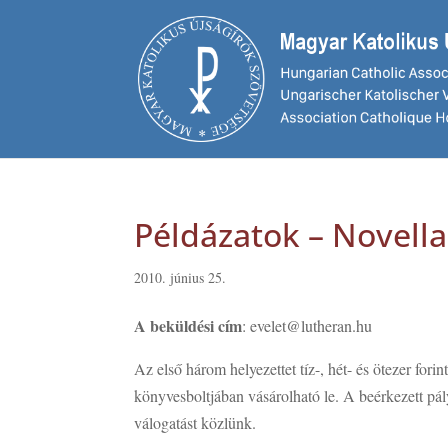
Példázatok – Novella
2010. június 25.
A beküldési cím
: evelet@lutheran.hu
Az első három helyezettet tíz-, hét- és ötezer fo
könyvesboltjában vásárolható le. A beérkezett p
válogatást közlünk.