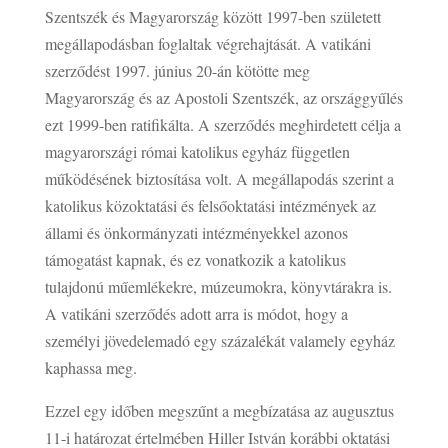
Szentszék és Magyarország között 1997-ben született
megállapodásban foglaltak végrehajtását. A vatikáni
szerződést 1997. június 20-án kötötte meg
Magyarország és az Apostoli Szentszék, az országgyűlés
ezt 1999-ben ratifikálta. A szerződés meghirdetett célja a
magyarországi római katolikus egyház független
működésének biztosítása volt. A megállapodás szerint a
katolikus közoktatási és felsőoktatási intézmények az
állami és önkormányzati intézményekkel azonos
támogatást kapnak, és ez vonatkozik a katolikus
tulajdonú műemlékekre, múzeumokra, könyvtárakra is.
A vatikáni szerződés adott arra is módot, hogy a
személyi jövedelemadó egy százalékát valamely egyház
kaphassa meg.
Ezzel egy időben megszűnt a megbízatása az augusztus
11-i határozat értelmében Hiller István korábbi oktatási