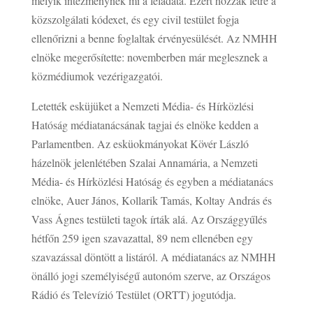
melyik intézménynek mi a feladata. Ezért hozzák létre a
közszolgálati kódexet, és egy civil testület fogja
ellenőrizni a benne foglaltak érvényesülését. Az NMHH
elnöke megerősítette: novemberben már meglesznek a
közmédiumok vezérigazgatói.
Letették esküjüket a Nemzeti Média- és Hírközlési
Hatóság médiatanácsának tagjai és elnöke kedden a
Parlamentben. Az esküokmányokat Kövér László
házelnök jelenlétében Szalai Annamária, a Nemzeti
Média- és Hírközlési Hatóság és egyben a médiatanács
elnöke, Auer János, Kollarik Tamás, Koltay András és
Vass Ágnes testületi tagok írták alá. Az Országgyűlés
hétfőn 259 igen szavazattal, 89 nem ellenében egy
szavazással döntött a listáról. A médiatanács az NMHH
önálló jogi személyiségű autonóm szerve, az Országos
Rádió és Televízió Testület (ORTT) jogutódja.