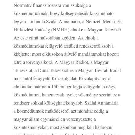
Normatív finanszírozásra van szüksége a
közmédiumoknak, hogy költségvetésük kiszámítható
legyen – mondta Szalai Annamária, a Nemzeti Média- és
Hírközlési Hatóság (NMHH) elnöke a Magyar Televízió
Az este című műsorában kedden. Az elnök a
közmédiumokat felügyelő testületi rendszerről szólva
kifejtette: most ciklusokon átívelő mandátumokat hozott
létre a törvényalkotó. A Magyar Rádiót, a Magyar
Televíziót, a Duna Televíziót és a Magyar Távirati Irodát
mostantól felügyelő Közszolgálati Közalapítványról
elmondta: már nem 150 ember fogja felügyelni a négy
közmédiumot, hanem csak nyolc; véleménye szerint ez a
rendszer sokkal költséghatékonyabb. Szalai Annamária
a közmédiumok működéséről azt mondta: eddig a
magyar állam egymás ellen versenyeztette a
közintézményeket, most azonban meg kell határozni,