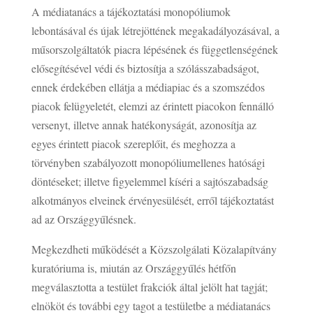
A médiatanács a tájékoztatási monopóliumok
lebontásával és újak létrejöttének megakadályozásával, a
műsorszolgáltatók piacra lépésének és függetlenségének
elősegítésével védi és biztosítja a szólásszabadságot,
ennek érdekében ellátja a médiapiac és a szomszédos
piacok felügyeletét, elemzi az érintett piacokon fennálló
versenyt, illetve annak hatékonyságát, azonosítja az
egyes érintett piacok szereplőit, és meghozza a
törvényben szabályozott monopóliumellenes hatósági
döntéseket; illetve figyelemmel kíséri a sajtószabadság
alkotmányos elveinek érvényesülését, erről tájékoztatást
ad az Országgyűlésnek.
Megkezdheti működését a Közszolgálati Közalapítvány
kuratóriuma is, miután az Országgyűlés hétfőn
megválasztotta a testület frakciók által jelölt hat tagját;
elnököt és további egy tagot a testületbe a médiatanács