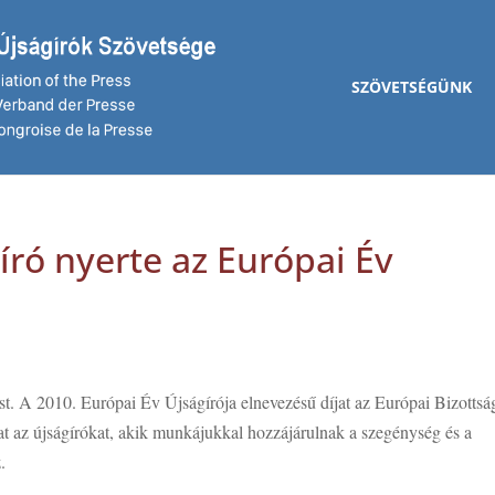
SZÖVETSÉGÜNK
író nyerte az Európai Év
ést. A 2010. Európai Év Újságírója elnevezésű díjat az Európai Bizottsá
kat az újságírókat, akik munkájukkal hozzájárulnak a szegénység és a
.