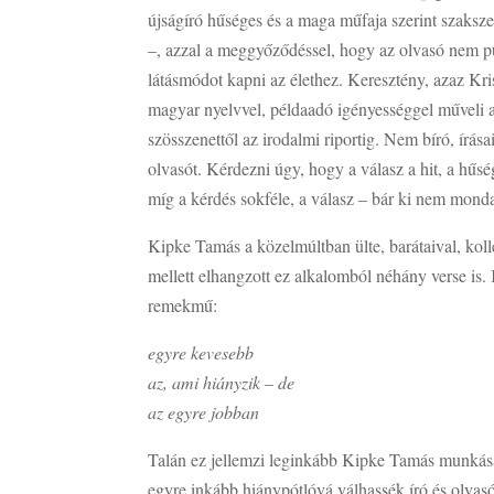
újságíró hűséges és a maga műfaja szerint szaksze
–, azzal a meggyőződéssel, hogy az olvasó nem p
látásmódot kapni az élethez. Keresztény, azaz K
magyar nyelvvel, példaadó igényességgel műveli az 
szösszenettől az irodalmi riportig. Nem bíró, írás
olvasót. Kérdezni úgy, hogy a válasz a hit, a hűs
míg a kérdés sokféle, a válasz – bár ki nem mond
Kipke Tamás a közelmúltban ülte, barátaival, koll
mellett elhangzott ez alkalomból néhány verse is
remekmű:
egyre kevesebb
az, ami hiányzik – de
az egyre jobban
Talán ez jellemzi leginkább Kipke Tamás munkássá
egyre inkább hiánypótlóvá válhassék író és olvas