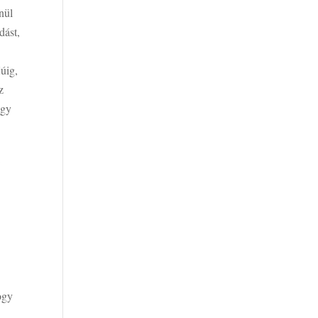
nül
dást,
júig,
z
ogy
i
ogy