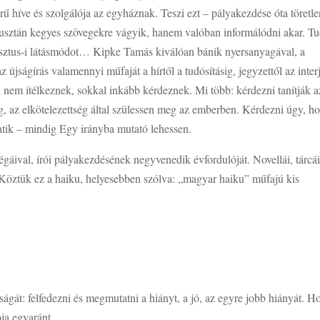
rű híve és szolgálója az egyháznak. Teszi ezt – pályakezdése óta töretle
usztán kegyes szövegekre vágyik, hanem valóban informálódni akar. Tu
risztus-i látásmódot… Kipke Tamás kiválóan bánik nyersanyagával, a
újságírás valamennyi műfaját a hírtől a tudósításig, jegyzettől az inter
ai nem ítélkeznek, sokkal inkább kérdeznek. Mi több: kérdezni tanítják a
ég, az elkötelezettség által szülessen meg az emberben. Kérdezni úgy, h
atik – mindig Egy irányba mutató lehessen.
égáival, írói pályakezdésének negyvenedik évfordulóját. Novellái, tárcá
. Köztük ez a haiku, helyesebben szólva: „magyar haiku” műfajú kis
gát: felfedezni és megmutatni a hiányt, a jó, az egyre jobb hiányát. H
ója egyaránt.