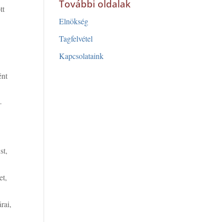
További oldalak
tt
Elnökség
Tagfelvétel
Kapcsolataink
ént
–
st,
et,
rai,
s