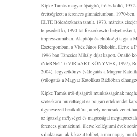
Kipke Tamás magyar újságíró, író és költő, 1952-
érettségizett a ferences gimnáziumban, 1970-ben
ELTE Bölcsészkarán tanult. 1973. március elsején 
teljesedett ki; 1990-től főszerkesztő-helyetteskén
impresszumában. Alapítója és elnökségi tagja a 
Esztergomban, a Vitéz János főiskolán, illetve a
1996-ban Táncsics Mihály-díjat kapott. Önálló köt
iNteRNeTTo VIRtuART KÖNYVEK, 1997), Roncshí
2004), Jegyzetkönyv (válogatás a Magyar Katoli
(válogatás a Magyar Katolikus Rádióban elhangzot
Kipke Tamás írói-újságírói munkásságának meghatá
széleskörű műveltséget és polgári értékrendet kap
úgynevezett beatkultúra, amely nemcsak zenei-hang
az igazság mélységei és magasságai megtapasztalása
ferences gimnáziumi, illetve kollégiumi évek során
s diáktársai, akik közül többel, a mai napig, mint 