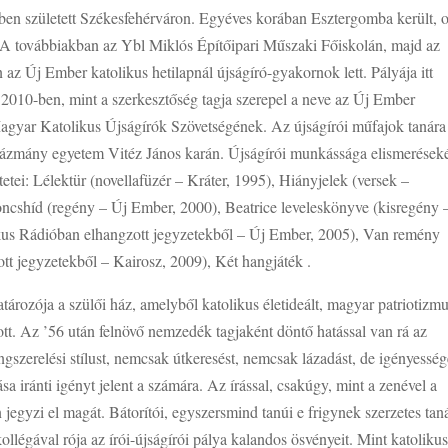
ben született Székesfehérváron. Egyéves korában Esztergomba került, o
. A továbbiakban az Ybl Miklós Építőipari Műszaki Főiskolán, majd az
az Új Ember katolikus hetilapnál újságíró-gyakornok lett. Pályája itt
t, 2010-ben, mint a szerkesztőség tagja szerepel a neve az Új Ember
Magyar Katolikus Újságírók Szövetségének. Az újságírói műfajok tanára
 Pázmány egyetem Vitéz János karán. Újságírói munkássága elismerések
etei: Lélektür (novellafüzér – Kráter, 1995), Hiányjelek (versek –
d (regény – Új Ember, 2000), Beatrice leveleskönyve (kisregény 
kus Rádióban elhangzott jegyzetekből – Új Ember, 2005), Van remény
t jegyzetekből – Kairosz, 2009), Két hangjáték .
rozója a szülői ház, amelyből katolikus életideált, magyar patriotizmu
ott. Az ’56 után felnövő nemzedék tagjaként döntő hatással van rá az
szerelési stílust, nemcsak útkeresést, nemcsak lázadást, de igényesség
 iránti igényt jelent a számára. Az írással, csakúgy, mint a zenével a
 jegyzi el magát. Bátorítói, egyszersmind tanúi e frigynek szerzetes taná
kollégával rója az írói-újságírói pálya kalandos ösvényeit. Mint katoliku