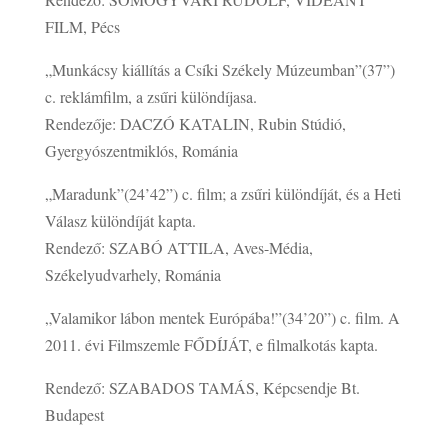
FILM, Pécs
„Munkácsy kiállítás a Csíki Székely Múzeumban”(37”)
c. reklámfilm, a zsűri különdíjasa.
Rendezője: DACZÓ KATALIN, Rubin Stúdió,
Gyergyószentmiklós, Románia
„Maradunk”(24’42”) c. film; a zsűri különdíját, és a Heti
Válasz különdíját kapta.
Rendező: SZABÓ ATTILA, Aves-Média,
Székelyudvarhely, Románia
„Valamikor lábon mentek Európába!”(34’20”) c. film. A
2011. évi Filmszemle FŐDÍJÁT, e filmalkotás kapta.
Rendező: SZABADOS TAMÁS, Képcsendje Bt.
Budapest