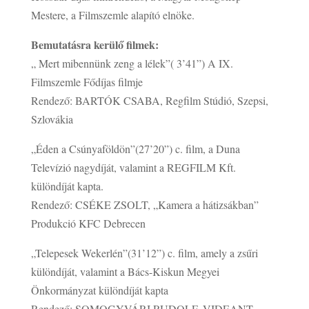
Mestere, a Filmszemle alapító elnöke.
Bemutatásra kerülő filmek:
„ Mert mibennünk zeng a lélek”( 3’41”) A IX.
Filmszemle Fődíjas filmje
Rendező: BARTÓK CSABA, Regfilm Stúdió, Szepsi,
Szlovákia
„Éden a Csúnyaföldön”(27’20”) c. film, a Duna
Televízió nagydíját, valamint a REGFILM Kft.
különdíját kapta.
Rendező: CSÉKE ZSOLT, „Kamera a hátizsákban”
Produkció KFC Debrecen
„Telepesek Wekerlén”(31’12”) c. film, amely a zsűri
különdíját, valamint a Bács-Kiskun Megyei
Önkormányzat különdíját kapta
Rendező: SOMOGYVÁRI RUDOLF, VIDEANT