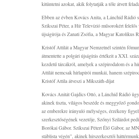
kitüntetni azokat, akik folytatják a tőle átvett fe
Ebben az évben Kovács Anita, a Lánchíd Rádió s
Szikszai Péter, a Hír Televízió műsorokért felelős
újságírója és Zanati Zsófia, a Magyar Katolikus Rá
Kristóf Attilát a Magyar Nemzetnél szintén főmunk
átmentette a polgári újságírás értékeit a XXI. 
kezdetű tárcákról, amelyek a szépirodalom és a hír
Attilát nemcsak hírlapírói munkái, hanem szépiroda
Kristóf Attila átveszi a Mikszáth-díjat
Kovács Anitát Gajdics Ottó, a Lánchíd Rádió ügy
akinek tiszta, világos beszéde és meggyőző gondol
az emberekre irányuló mélységes, érzékeny figyel
szerkesztőségének vezetője, Szőnyi Szilárdot pedi
Borókai Gábor. Szikszai Pétert Élő Gábor, az MNO
stáblista végén”, akinek hírszerkesztői háttérmun