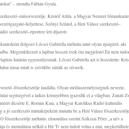
ladatokat” – mondta Fábián Gyula.
zerkesztő–műsorvezetője, Kristóf Attila, a Magyar Nemzet főmunkatár
 vezérigazgató-helyettese, Szőnyi Szilárd, a Heti Válasz szerkesztő–
dió szerkesztő–riportere lett díjazott.
atársként dolgozó Lőcsei Gabriella méltatta mint olyan újságírót, aki
századba. Megemlékezett a lapban hosszú évek óta megjelenő Én nem tu
lapírás határán egyensúlyoznak. Lőcsei Gabriella azt is hozzátette: Kris
lmi írásai miatt is szívükbe zárták az olvasók.
vezető–főszerkesztője laudálta. Olyan médiaszemélyiségnek nevezte,
atai segítségével a laikus könnyebben igazodik el a világban. Zanati Zs
méért dicsérte E. Román Kata, a Magyar Katolikus Rádió kulturális
g a jó szerkesztő mintaképeként mutatta be a Heti Válasz főszerkesztőj
 főszerkesztője méltatta: elmondása szerint Szikszai Péter „a név a
kája és mentalitása nélkül a Hír Tv nem tudott volna a mai, megkerülhete