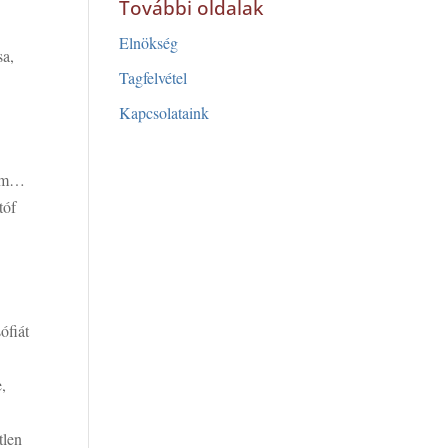
További oldalak
Elnökség
sa,
Tagfelvétel
Kapcsolataink
dom…
tóf
ófiát
e,
tlen