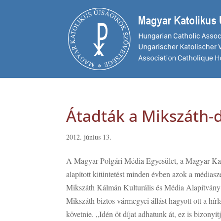
Átadták a Mikszáth-d
2012. június 13.
A Magyar Polgári Média Egyesület, a Magyar Kato
alapított kitüntetést minden évben azok a médiasz
Mikszáth Kálmán Kulturális és Média Alapítvány 
Mikszáth biztos vármegyei állást hagyott ott a hírl
követnie. „Idén öt díjat adhatunk át, ez is bizon