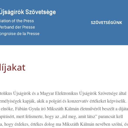
SZÖVETSÉGÜNK
íjakat
likus Újságírók és a Magyar Elektronikus Újságírók Szövetsége által
emélyiségek kapják, akik a polgári és konzervatív értékeket képviselik.
elnöke, Fábián Gyula író Mikszáth Kálmán életművéről beszélt a díját
apírásért, mert felismerte, hogy az „írd meg, amit látsz” parancsát kell
yítja, hogy érdekes, értékes dolog ma Mikszáth Kálmán nevében szólni, é