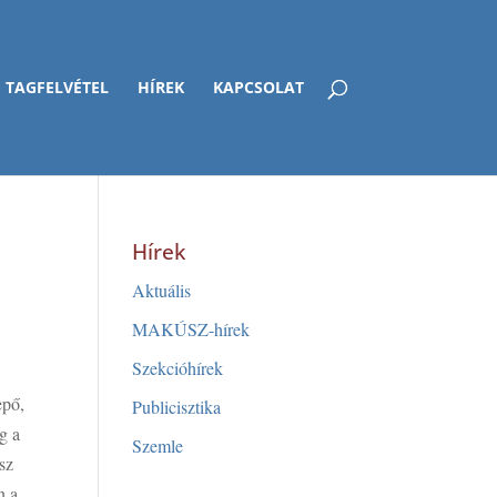
TAGFELVÉTEL
HÍREK
KAPCSOLAT
Hírek
Aktuális
MAKÚSZ-hírek
Szekcióhírek
epő,
Publicisztika
g a
Szemle
sz
n a