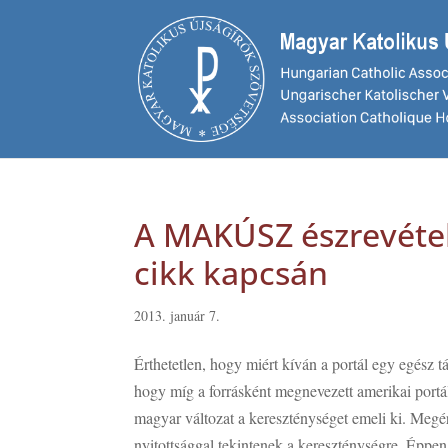
A MAKÚSZ észrevétel
cikk kapcsán
2013. január 7.
Érthetetlen, hogy miért kíván a portál egy egész
hogy míg a forrásként megnevezett amerikai portál
magyar változat a kereszténységet emeli ki. Megé
nyitottsággal tekintenek a kereszténységre. Éppen