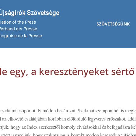
SZÖVETSÉGÜNK
e egy, a keresztényeket sértő
 társadalmi csoportot ily módon besározni. Szakmai szempontból is megl
 az elkövető családjában korábban előforduló fegyveres erőszakot, addi
rtjük, hogy az Index szerkesztői komoly elvárásokkal és befogadásra ké
 ezért javasoljuk, hogy szakmailag is korrekt módon keressék a világba