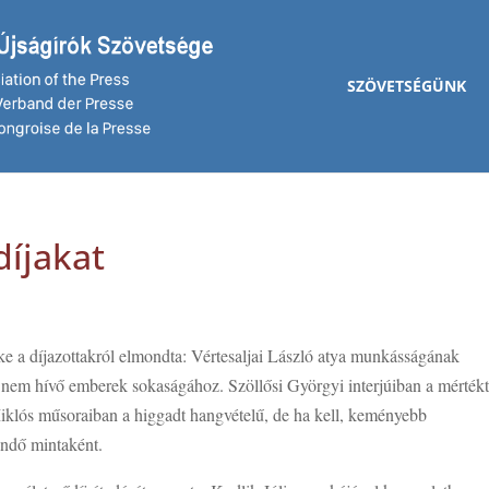
SZÖVETSÉGÜNK
díjakat
e a díjazottakról elmondta: Vértesaljai László atya munkásságának
a nem hívő emberek sokaságához. Szöllősi Györgyi interjúiban a mértékt
 Miklós műsoraiban a higgadt hangvételű, de ha kell, keményebb
tendő mintaként.