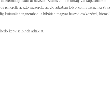
 az életműdíj átadását nevezte; Kudlik Júlia munkájával kapcsolatban
s ismeretterjesztő műsorok, az élő adásban folyó könnyűzenei fesztiv
ndig kulturált hangnemben, a hibátlan magyar beszéd eszközével, kieme
lkedő képviselőinek adták át.