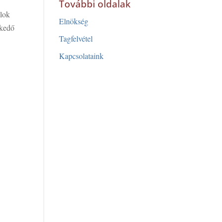
További oldalak
álok
Elnökség
lkedő
Tagfelvétel
Kapcsolataink