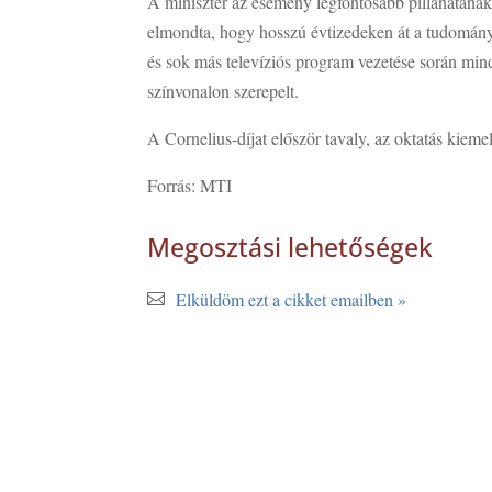
A miniszter az esemény legfontosabb pillanatának
elmondta, hogy hosszú évtizedeken át a tudományo
és sok más televíziós program vezetése során mi
színvonalon szerepelt.
A Cornelius-díjat először tavaly, az oktatás kieme
Forrás: MTI
Megosztási lehetőségek
Elküldöm ezt a cikket emailben »