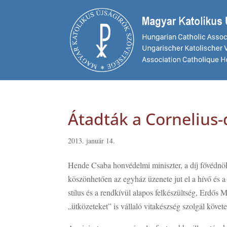
Átadták a Cornelius-
2013. január 14.
Hende Csaba honvédelmi miniszter, a díj fővédnök
köszönhetően az egyház üzenete jut el a hívő és 
stílus és a rendkívül alapos felkészültség, Erdős
„ütközeteket” is vállaló vitakészség szolgál köve