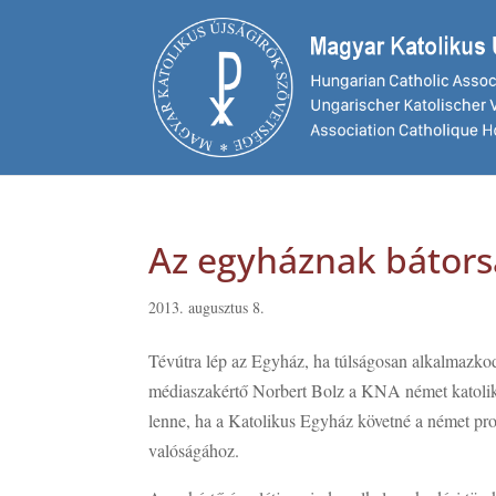
Az egyháznak bátorság
2013. augusztus 8.
Tévútra lép az Egyház, ha túlságosan alkalmazkod
médiaszakértő Norbert Bolz a KNA német katoliku
lenne, ha a Katolikus Egyház követné a német pro
valóságához.