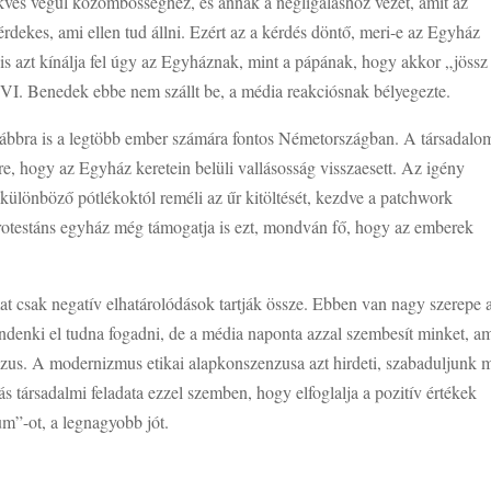
kvés végül közömbösséghez, és annak a negligáláshoz vezet, amit az
dekes, ami ellen tud állni. Ezért az a kérdés döntő, meri-e az Egyház
nis azt kínálja fel úgy az Egyháznak, mint a pápának, hogy akkor „jössz
VI. Benedek ebbe nem szállt be, a média reakciósnak bélyegezte.
ovábbra is a legtöbb ember számára fontos Németországban. A társadalo
re, hogy az Egyház keretein belüli vallásosság visszaesett. Az igény
 különböző pótlékoktól reméli az űr kitöltését, kezdve a patchwork
rotestáns egyház még támogatja is ezt, mondván fő, hogy az emberek
lmat csak negatív elhatárolódások tartják össze. Ebben van nagy szerepe 
ndenki el tudna fogadni, de a média naponta azzal szembesít minket, am
nzus. A modernizmus etikai alapkonszenzusa azt hirdeti, szabaduljunk 
 társadalmi feladata ezzel szemben, hogy elfoglalja a pozitív értékek
m”-ot, a legnagyobb jót.