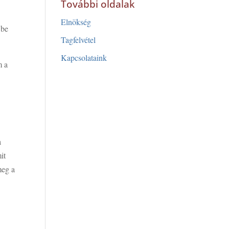
További oldalak
Elnökség
 be
Tagfelvétel
Kapcsolataink
m a
a
it
meg a