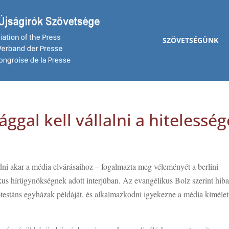
SZÖVETSÉGÜNK
gal kell vállalni a hitelesség
ni akar a média elvárásaihoz – fogalmazta meg véleményét a berlini
s hírügynökségnek adott interjúban. Az evangélikus Bolz szerint hib
testáns egyházak példáját, és alkalmazkodni igyekezne a média kímélet