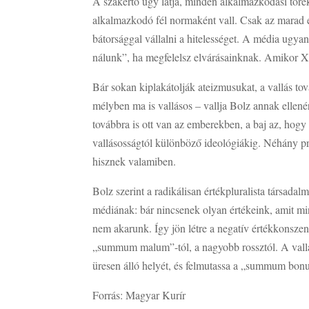
A szakértő úgy látja, minden alkalmazkodási töre
alkalmazkodó fél normaként vall. Csak az marad ér
bátorsággal vállalni a hitelességet. A média ugya
nálunk”, ha megfelelsz elvárásainknak. Amikor X
Bár sokan kiplakátolják ateizmusukat, a vallás t
mélyben ma is vallásos – vallja Bolz annak ellené
továbbra is ott van az emberekben, a baj az, hogy
vallásosságtól különböző ideológiákig. Néhány p
hisznek valamiben.
Bolz szerint a radikálisan értékpluralista társada
médiának: bár nincsenek olyan értékeink, amit mi
nem akarunk. Így jön létre a negatív értékkonsze
„summum malum”-tól, a nagyobb rossztól. A vallás
üresen álló helyét, és felmutassa a „summum bonu
Forrás: Magyar Kurír