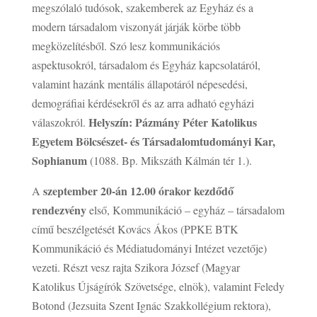
megszólaló tudósok, szakemberek az Egyház és a
modern társadalom viszonyát járják körbe több
megközelítésből. Szó lesz kommunikációs
aspektusokról, társadalom és Egyház kapcsolatáról,
valamint hazánk mentális állapotáról népesedési,
demográfiai kérdésekről és az arra adható egyházi
Helyszín: Pázmány Péter Katolikus
válaszokról.
Egyetem Bölcsészet- és Társadalomtudományi Kar,
Sophianum
(1088. Bp. Mikszáth Kálmán tér 1.).
szeptember 20-án 12.00 órakor kezdődő
A
rendezvény
első, Kommunikáció – egyház – társadalom
című beszélgetését Kovács Ákos (PPKE BTK
Kommunikáció és Médiatudományi Intézet vezetője)
vezeti. Részt vesz rajta Szikora József (Magyar
Katolikus Újságírók Szövetsége, elnök), valamint Feledy
Botond (Jezsuita Szent Ignác Szakkollégium rektora),