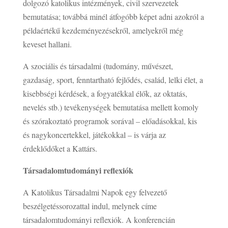
dolgozó katolikus intézmények, civil szervezetek
bemutatása; továbbá minél átfogóbb képet adni azokról a
példaértékű kezdeményezésekről, amelyekről még
keveset hallani.
A szociális és társadalmi (tudomány, művészet,
gazdaság, sport, fenntartható fejlődés, család, lelki élet, a
kisebbségi kérdések, a fogyatékkal élők, az oktatás,
nevelés stb.) tevékenységek bemutatása mellett komoly
és szórakoztató programok sorával – előadásokkal, kis
és nagykoncertekkel, játékokkal – is várja az
érdeklődőket a Kattárs.
Társadalomtudományi reflexiók
A Katolikus Társadalmi Napok egy felvezető
beszélgetéssorozattal indul, melynek címe
társadalomtudományi reflexiók. A konferencián