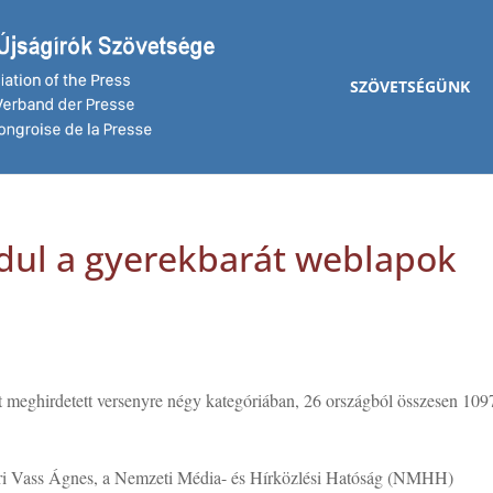
SZÖVETSÉGÜNK
ndul a gyerekbarát weblapok
meghirdetett versenyre négy kategóriában, 26 országból összesen 109
sűri Vass Ágnes, a Nemzeti Média- és Hírközlési Hatóság (NMHH)