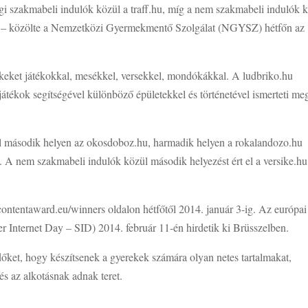
i szakmabeli indulók közül a traff.hu, míg a nem szakmabeli indulók 
ést – közölte a Nemzetközi Gyermekmentő Szolgálat (NGYSZ) hétfőn az
rekeket játékokkal, mesékkel, versekkel, mondókákkal. A ludbriko.hu
s játékok segítségével különböző épületekkel és történetével ismerteti me
 második helyen az okosdoboz.hu, harmadik helyen a rokalandozo.hu
p. A nem szakmabeli indulók közül második helyezést ért el a versike.hu
ntentaward.eu/winners oldalon hétfőtől 2014. január 3-ig. Az európai
er Internet Day – SID) 2014. február 11-én hirdetik ki Brüsszelben.
dőket, hogy készítsenek a gyerekek számára olyan netes tartalmakat,
és az alkotásnak adnak teret.