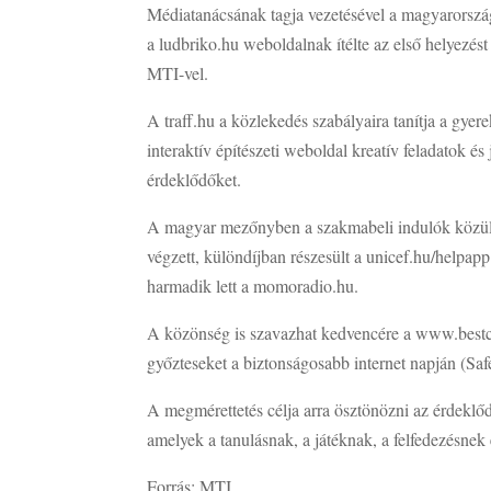
Médiatanácsának tagja vezetésével a magyarország
a ludbriko.hu weboldalnak ítélte az első helyez
MTI-vel.
A traff.hu a közlekedés szabályaira tanítja a gye
interaktív építészeti weboldal kreatív feladatok é
érdeklődőket.
A magyar mezőnyben a szakmabeli indulók közül
végzett, különdíjban részesült a unicef.hu/helpap
harmadik lett a momoradio.hu.
A közönség is szavazhat kedvencére a www.bestco
győzteseket a biztonságosabb internet napján (Saf
A megmérettetés célja arra ösztönözni az érdeklő
amelyek a tanulásnak, a játéknak, a felfedezésnek 
Forrás: MTI