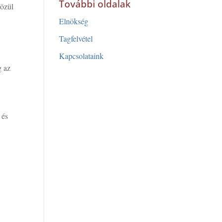
További oldalak
közül
Elnökség
Tagfelvétel
Kapcsolataink
g az
 és