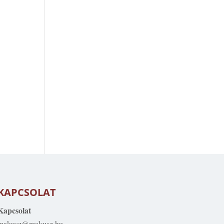
KAPCSOLAT
Kapcsolat
makusz@makusz.hu