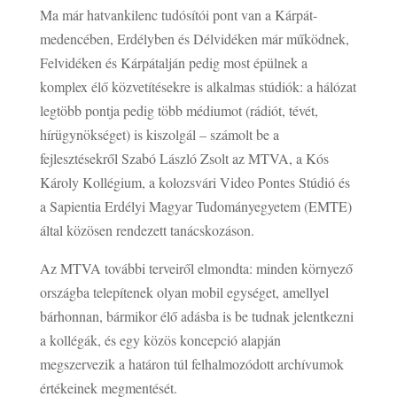
Ma már hatvankilenc tudósítói pont van a Kárpát-
medencében, Erdélyben és Délvidéken már működnek,
Felvidéken és Kárpátalján pedig most épülnek a
komplex élő közvetítésekre is alkalmas stúdiók: a hálózat
legtöbb pontja pedig több médiumot (rádiót, tévét,
hírügynökséget) is kiszolgál – számolt be a
fejlesztésekről Szabó László Zsolt az MTVA, a Kós
Károly Kollégium, a kolozsvári Video Pontes Stúdió és
a Sapientia Erdélyi Magyar Tudományegyetem (EMTE)
által közösen rendezett tanácskozáson.
Az MTVA további terveiről elmondta: minden környező
országba telepítenek olyan mobil egységet, amellyel
bárhonnan, bármikor élő adásba is be tudnak jelentkezni
a kollégák, és egy közös koncepció alapján
megszervezik a határon túl felhalmozódott archívumok
értékeinek megmentését.