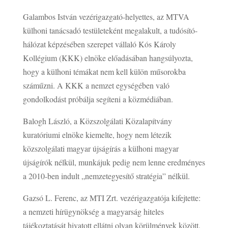
Galambos István vezérigazgató-helyettes, az MTVA
külhoni tanácsadó testületeként megalakult, a tudósító-
hálózat képzésében szerepet vállaló Kós Károly
Kollégium (KKK) elnöke előadásában hangsúlyozta,
hogy a külhoni témákat nem kell külön műsorokba
száműzni. A KKK a nemzet egységében való
gondolkodást próbálja segíteni a közmédiában.
Balogh László, a Közszolgálati Közalapítvány
kuratóriumi elnöke kiemelte, hogy nem létezik
közszolgálati magyar újságírás a külhoni magyar
újságírók nélkül, munkájuk pedig nem lenne eredményes
a 2010-ben indult „nemzetegyesítő stratégia” nélkül.
Gazsó L. Ferenc, az MTI Zrt. vezérigazgatója kifejtette:
a nemzeti hírügynökség a magyarság hiteles
tájékoztatását hivatott ellátni olyan körülmények között,