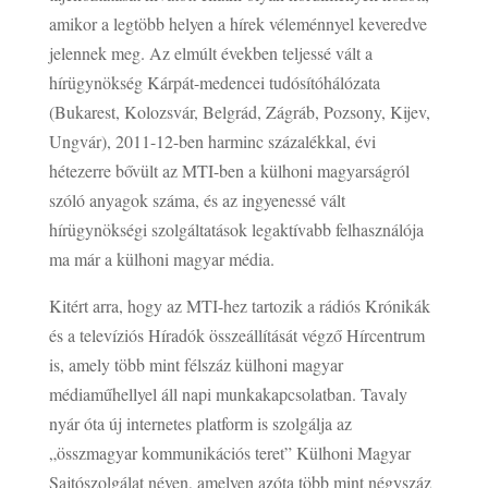
amikor a legtöbb helyen a hírek véleménnyel keveredve
jelennek meg. Az elmúlt években teljessé vált a
hírügynökség Kárpát-medencei tudósítóhálózata
(Bukarest, Kolozsvár, Belgrád, Zágráb, Pozsony, Kijev,
Ungvár), 2011-12-ben harminc százalékkal, évi
hétezerre bővült az MTI-ben a külhoni magyarságról
szóló anyagok száma, és az ingyenessé vált
hírügynökségi szolgáltatások legaktívabb felhasználója
ma már a külhoni magyar média.
Kitért arra, hogy az MTI-hez tartozik a rádiós Krónikák
és a televíziós Híradók összeállítását végző Hírcentrum
is, amely több mint félszáz külhoni magyar
médiaműhellyel áll napi munkakapcsolatban. Tavaly
nyár óta új internetes platform is szolgálja az
„összmagyar kommunikációs teret” Külhoni Magyar
Sajtószolgálat néven, amelyen azóta több mint négyszáz