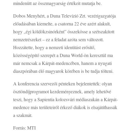
mindenütt az összmagyarság értékeit mutatja be.
Dobos Menyhért, a Duna Televízió Zrt. vezérigazgatója
előadásában kiemelte, a csatorna 22 éve azért alakult,
hogy „égi köldökzsinórként” összekösse a szétszakított
nemzetrészeket – ez a feladat azóta sem változott.
Hozzátette, hogy a nemzeti identitást erősítő,
közösségépítő szerepét a Duna World-ön keresztül ma
már nemcsak a Kárpát-medencében, hanem a nyugati
diaszpórában élő magyarok körében is be tudja tölteni.
A konferencia szervezői pénteken bejelentették: olyan
ösztöndíjprogramot kezdeményeznek, amely lehetővé
teszi, hogy a Sapientia kolozsvári médiaszakán a Kárpát-
medence más területeiről érkező diákok is elsajátíthassák
a szakmát.
Forrás: MTI