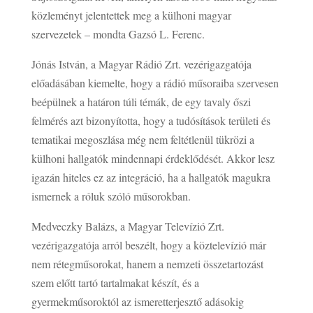
közleményt jelentettek meg a külhoni magyar
szervezetek – mondta Gazsó L. Ferenc.
Jónás István, a Magyar Rádió Zrt. vezérigazgatója
előadásában kiemelte, hogy a rádió műsoraiba szervesen
beépülnek a határon túli témák, de egy tavaly őszi
felmérés azt bizonyította, hogy a tudósítások területi és
tematikai megoszlása még nem feltétlenül tükrözi a
külhoni hallgatók mindennapi érdeklődését. Akkor lesz
igazán hiteles ez az integráció, ha a hallgatók magukra
ismernek a róluk szóló műsorokban.
Medveczky Balázs, a Magyar Televízió Zrt.
vezérigazgatója arról beszélt, hogy a köztelevízió már
nem rétegműsorokat, hanem a nemzeti összetartozást
szem előtt tartó tartalmakat készít, és a
gyermekműsoroktól az ismeretterjesztő adásokig