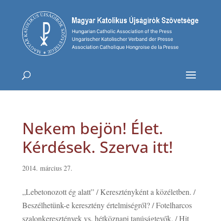
Nekem bejön! Élet.
Kérdések. Szerva itt!
2014. március 27.
„Lebetonozott ég alatt” / Keresztényként a közéletben. /
Beszélhetünk-e keresztény értelmiségről? / Fotelharcos
szalonkeresztények vs. hétköznapi tanúságtevők. / Hit