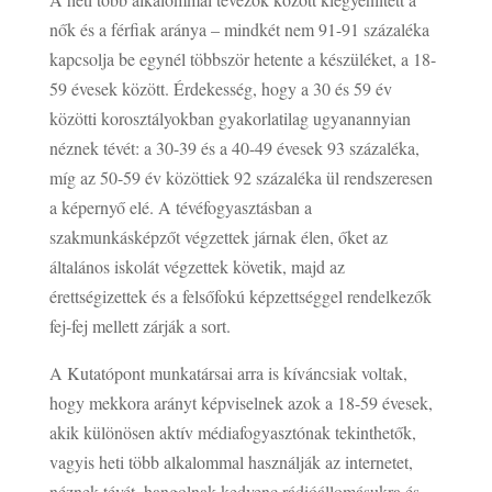
nők és a férfiak aránya – mindkét nem 91-91 százaléka
kapcsolja be egynél többször hetente a készüléket, a 18-
59 évesek között. Érdekesség, hogy a 30 és 59 év
közötti korosztályokban gyakorlatilag ugyanannyian
néznek tévét: a 30-39 és a 40-49 évesek 93 százaléka,
míg az 50-59 év közöttiek 92 százaléka ül rendszeresen
a képernyő elé. A tévéfogyasztásban a
szakmunkásképzőt végzettek járnak élen, őket az
általános iskolát végzettek követik, majd az
érettségizettek és a felsőfokú képzettséggel rendelkezők
fej-fej mellett zárják a sort.
A Kutatópont munkatársai arra is kíváncsiak voltak,
hogy mekkora arányt képviselnek azok a 18-59 évesek,
akik különösen aktív médiafogyasztónak tekinthetők,
vagyis heti több alkalommal használják az internetet,
néznek tévét, hangolnak kedvenc rádióállomásukra és