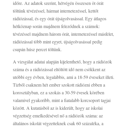
időre. Az adatok szerint, hétvégén összesen öt órát
töltünk tévézéssel, hármat internetezéssel, kettőt
rádiózással, és egy órát újságolvasással. Egy átlagos
hétköznap során majdnem feleződnek a számok:
tévézéssel majdnem három órát, internetezéssel másfelet,
rádiózással több mint egyet, újságolvasással pedig
csupán húsz percet töltünk.
A vizsgálat adatai alapján kijelenthető, hogy a rádiózók
száma és a rádiózással eltöltött idő nem csökkent az
utóbbi egy évben, legalábbis, ami a 18-59 éveseket illeti.
Tízből csaknem hét ember szokott rádiózni ebben a
korosztályban, ez a szokás a 30-59 évesek körében
valamivel gyakoribb, mint a fiatalabb korcsoport tagjai
között. A kutatásból az is kiderült, hogy az iskolai
végzettség emelkedésével nő a rádiózók száma: az
általános iskolát végzetteknek csak 60 százaléka, a