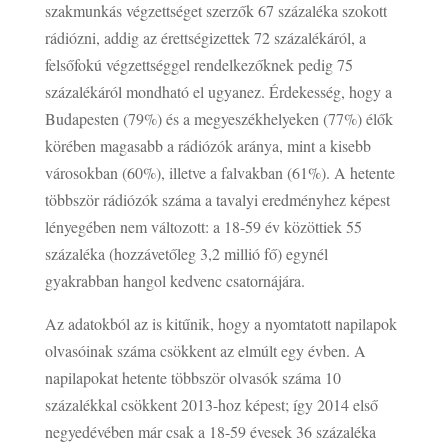
szakmunkás végzettséget szerzők 67 százaléka szokott
rádiózni, addig az érettségizettek 72 százalékáról, a
felsőfokú végzettséggel rendelkezőknek pedig 75
százalékáról mondható el ugyanez. Érdekesség, hogy a
Budapesten (79%) és a megyeszékhelyeken (77%) élők
körében magasabb a rádiózók aránya, mint a kisebb
városokban (60%), illetve a falvakban (61%). A hetente
többször rádiózók száma a tavalyi eredményhez képest
lényegében nem változott: a 18-59 év közöttiek 55
százaléka (hozzávetőleg 3,2 millió fő) egynél
gyakrabban hangol kedvenc csatornájára.
Az adatokból az is kitűnik, hogy a nyomtatott napilapok
olvasóinak száma csökkent az elmúlt egy évben. A
napilapokat hetente többször olvasók száma 10
százalékkal csökkent 2013-hoz képest; így 2014 első
negyedévében már csak a 18-59 évesek 36 százaléka