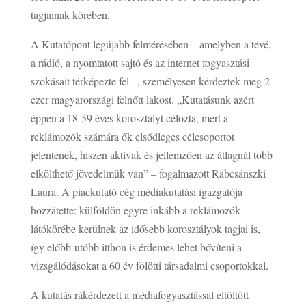
tagjainak körében.
A Kutatópont legújabb felmérésében – amelyben a tévé,
a rádió, a nyomtatott sajtó és az internet fogyasztási
szokásait térképezte fel –, személyesen kérdeztek meg 2
ezer magyarországi felnőtt lakost. „Kutatásunk azért
éppen a 18-59 éves korosztályt célozta, mert a
reklámozók számára ők elsődleges célcsoportot
jelentenek, hiszen aktívak és jellemzően az átlagnál több
elkölthető jövedelmük van” – fogalmazott Rabcsánszki
Laura. A piackutató cég médiakutatási igazgatója
hozzátette: külföldön egyre inkább a reklámozók
látókörébe kerülnek az idősebb korosztályok tagjai is,
így előbb-utóbb itthon is érdemes lehet bővíteni a
vizsgálódásokat a 60 év fölötti társadalmi csoportokkal.
A kutatás rákérdezett a médiafogyasztással eltöltött