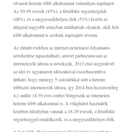
olvasott hetente több alkalommal valamilyen napilapot.
Az 50-59 évesek (45%), a felsőfokú végzettségűek
(48%), és a megyeszékhelyen élők (51%) között az
átlagnál nagyobb arányban találhatóak olyanok, akik heti
több alkalommal is szoktak napisajtót olvasni.
Az elmúlt években az internet-penetráció folyamatos
növekedése tapasztalható, amivel párhuzamosan az
internetezők tábora is növekszik. 2013 első negyedévét
az idei év ugyanazon időszakával összehasonlítva
látható, hogy mintegy 5 százalékkal nőtt a hetente
többször internetezők tábora, így 2014-ben hozzávetőleg
4,1 millió 18-59 éves ember böngészik az interneten
hetente több alkalommal is. A világhálót használók
körében túlsúlyban vannak a 18-29 évesek, a felsőfokú
végzettséggel rendelkezők, és a megyeszékhelyen élők.
A heti több alkalommal tévézők között kiegyenlített a