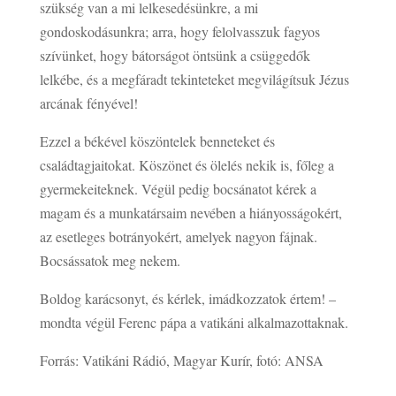
szükség van a mi lelkesedésünkre, a mi
gondoskodásunkra; arra, hogy felolvasszuk fagyos
szívünket, hogy bátorságot öntsünk a csüggedők
lelkébe, és a megfáradt tekinteteket megvilágítsuk Jézus
arcának fényével!
Ezzel a békével köszöntelek benneteket és
családtagjaitokat. Köszönet és ölelés nekik is, főleg a
gyermekeiteknek. Végül pedig bocsánatot kérek a
magam és a munkatársaim nevében a hiányosságokért,
az esetleges botrányokért, amelyek nagyon fájnak.
Bocsássatok meg nekem.
Boldog karácsonyt, és kérlek, imádkozzatok értem! –
mondta végül Ferenc pápa a vatikáni alkalmazottaknak.
Forrás: Vatikáni Rádió, Magyar Kurír, fotó: ANSA