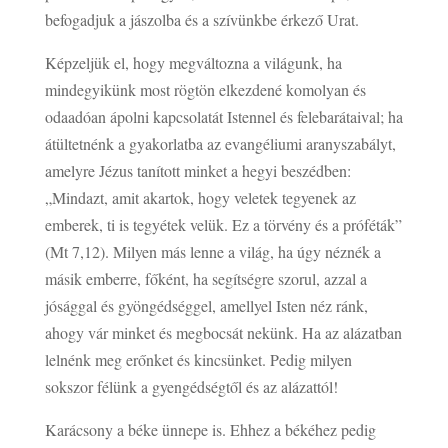
befogadjuk a jászolba és a szívünkbe érkező Urat.
Képzeljük el, hogy megváltozna a világunk, ha
mindegyikünk most rögtön elkezdené komolyan és
odaadóan ápolni kapcsolatát Istennel és felebarátaival; ha
átültetnénk a gyakorlatba az evangéliumi aranyszabályt,
amelyre Jézus tanított minket a hegyi beszédben:
„Mindazt, amit akartok, hogy veletek tegyenek az
emberek, ti is tegyétek velük. Ez a törvény és a próféták”
(Mt 7,12). Milyen más lenne a világ, ha úgy néznék a
másik emberre, főként, ha segítségre szorul, azzal a
jósággal és gyöngédséggel, amellyel Isten néz ránk,
ahogy vár minket és megbocsát nekünk. Ha az alázatban
lelnénk meg erőnket és kincsünket. Pedig milyen
sokszor félünk a gyengédségtől és az alázattól!
Karácsony a béke ünnepe is. Ehhez a békéhez pedig