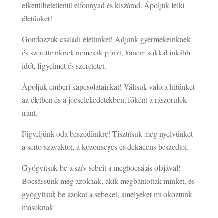
elkerülhetetlenül elfonnyad és kiszárad. Ápoljuk lelki
életünket!
Gondozzuk családi életünket! Adjunk gyermekeinknek
és szeretteinknek nemcsak pénzt, hanem sokkal inkább
időt, figyelmet és szeretetet.
Ápoljuk emberi kapcsolatainkat! Váltsuk valóra hitünket
az életben és a jócselekedetekben, főként a rászorulók
iránt.
Figyeljünk oda beszédünkre! Tisztítsuk meg nyelvünket
a sértő szavaktól, a közönséges és dekadens beszédtől.
Gyógyítsuk be a szív sebeit a megbocsátás olajával!
Bocsássunk meg azoknak, akik megbántottak minket, és
gyógyítsuk be azokat a sebeket, amelyeket mi okoztunk
másoknak.