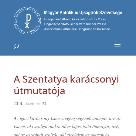
A Szentatya karácsonyi
útmutatója
2014. december 24.
Az igazi karácsony Isten szegénységének ünnepe: azé az
Istené, aki szolgai alakot öltve kifosztotta önmagát; azé,
aki az asztalnál szolgál, aki elrejtőzik az okosok és