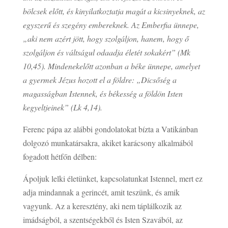
bölcsek előtt, és kinyilatkoztatja magát a kicsinyeknek, az
egyszerű és szegény embereknek. Az Emberfia ünnepe,
„aki nem azért jött, hogy szolgáljon, hanem, hogy ő
szolgáljon és váltságul odaadja életét sokakért” (Mk
10,45). Mindenekelőtt azonban a béke ünnepe, amelyet
a gyermek Jézus hozott el a földre: „Dicsőség a
magasságban Istennek, és békesség a földön Isten
kegyeltjeinek” (Lk 4,14).
Ferenc pápa az alábbi gondolatokat bízta a Vatikánban
dolgozó munkatársakra, akiket karácsony alkalmából
fogadott hétfőn délben:
Ápoljuk lelki életünket, kapcsolatunkat Istennel, mert ez
adja mindannak a gerincét, amit teszünk, és amik
vagyunk. Az a keresztény, aki nem táplálkozik az
imádságból, a szentségekből és Isten Szavából, az