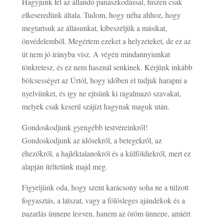
Hagyjunk fel az állandó panaszkodással, hiszen csak
elkeseredünk általa. Tudom, hogy néha ahhoz, hogy
megtartsuk az állásunkat, kibeszéljük a másikat,
önvédelemből. Megértem ezeket a helyzeteket, de ez az
út nem jó irányba visz. A végén mindannyiunkat
tönkretesz, és ez nem használ senkinek. Kérjünk inkább
bölcsességet az Úrtól, hogy időben el tudjuk harapni a
nyelvünket, és így ne ejtsünk ki rágalmazó szavakat,
melyek csak keserű szájízt hagynak maguk után.
Gondoskodjunk gyengébb testvéreinkről!
Gondoskodjunk az idősekről, a betegekről, az
éhezőkről, a hajléktalanokról és a külföldiekről, mert ez
alapján ítéltetünk majd meg.
Figyeljünk oda, hogy szent karácsony soha ne a túlzott
fogyasztás, a látszat, vagy a fölösleges ajándékok és a
pazarlás ünnepe legyen, hanem az öröm ünnepe, amiért