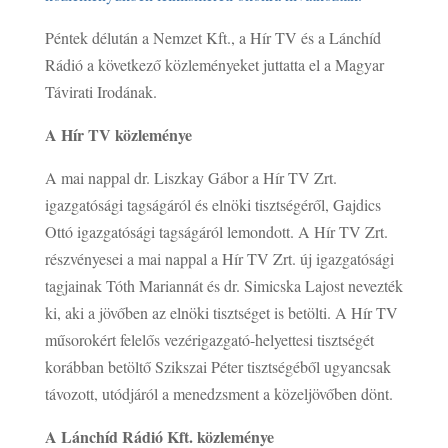
Péntek délután a Nemzet Kft., a Hír TV és a Lánchíd
Rádió a következő közleményeket juttatta el a Magyar
Távirati Irodának.
A Hír TV közleménye
A mai nappal dr. Liszkay Gábor a Hír TV Zrt.
igazgatósági tagságáról és elnöki tisztségéről, Gajdics
Ottó igazgatósági tagságáról lemondott. A Hír TV Zrt.
részvényesei a mai nappal a Hír TV Zrt. új igazgatósági
tagjainak Tóth Mariannát és dr. Simicska Lajost nevezték
ki, aki a jövőben az elnöki tisztséget is betölti. A Hír TV
műsorokért felelős vezérigazgató-helyettesi tisztségét
korábban betöltő Szikszai Péter tisztségéből ugyancsak
távozott, utódjáról a menedzsment a közeljövőben dönt.
A Lánchíd Rádió Kft. közleménye