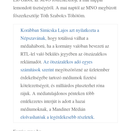
lemondott tisztségéről. A mai naptól az MNO megbízott
főszerkesztője Tóth Szabolcs Töhötöm.
Korábban Simicska Lajos azt nyilatkozta a
Népszavának,
hogy totálissá válhat a
médiaháború, ha a kormány valóban bevezeti az
RTL-lel való békülés jegyében az ötszázalékos
reklámadót.
Az ötszázalékos adó egyes
számítások szerint
megötszörözné az üzletember
érdekeltségébe tartozó médiumok fizetési
kötelezettségeit, és milliárdos pluszterhet róna
rájuk. A médiatulajdonos pénteken több
emlékezetes interjút is adott a hazai
médiumoknak, a Mandiner Médián
elolvashatóak a legérdekesebb részletek.