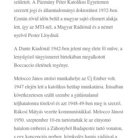
született. A Pázmány Péter Katolikus Egyetemen
szerzett jogi és államtudományi doktorátust 1932-ben.
Ezután rövid időn belül a magyar sajtó elismert alakja
lett, így az MTI-nél, a Magyar Rádiónál és a német
nyelvű Pester Lloydnál.
A Dante Kiadónál 1942-ben jelent meg élete fő műve, a
lenyűgöző tárgyismeret birtokában megalkotott
Boccaccio életének regénye.
Melocco János utolsó munkahelye az Új Ember volt.
1947 elején lett a katolikus hetilap munkatársa. Írásaiban
következetesen szállt szembe a gátlástalanul
teljhatalomra törekvő és azt 1948-49-ben meg is szerző,
Rákosi Mátyás vezette kommunistákkal. Melocco Jánost
1950. szeptember 10-én tartóztatták le az elnyomó
hatalom emberei a Záhonyból Budapestre tartó vonaton,
s egy koncepciós perben, kémkedés hamis vádjával a