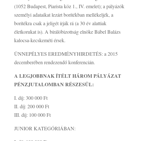
(1052 Budapest, Piarista köz 1., IV. emelet); a pályázók
személyi adataikat lezárt borítékban mellékeljék, a
borítékra csak a jeligét írják rá (a 30 év alattiak
életkorukat is). A bírálóbizottság elnöke Bábel Balázs
kalocsa-kecskeméti érsek.
ÜNNEPÉLYES EREDMÉNYHIRDETÉS: a 2015
decemberében rendezendő konferencián.
A LEGJOBBNAK ÍTÉLT HÁROM PÁLYÁZAT
PÉNZJUTALOMBAN RÉSZESÜL:
I. díj: 300 000 Ft
II. díj: 200 000 Ft
III. díj: 100 000 Ft
JUNIOR KATEGÓRIÁBAN: