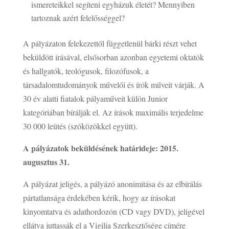
ismereteikkel segíteni egyházuk életét? Mennyiben
tartoznak azért felelősséggel?
A pályázaton felekezettől függetlenül bárki részt vehet
beküldött írásával, elsősorban azonban egyetemi oktatók
és hallgatók, teológusok, filozófusok, a
társadalomtudományok művelői és írók műveit várják. A
30 év alatti fiatalok pályaműveit külön Junior
kategóriában bírálják el. Az írások maximális terjedelme
30 000 leütés (szóközökkel együtt).
A pályázatok beküldésének határideje: 2015.
augusztus 31.
A pályázat jeligés, a pályázó anonimitása és az elbírálás
pártatlansága érdekében kérik, hogy az írásokat
kinyomtatva és adathordozón (CD vagy DVD), jeligével
ellátva juttassák el a Vigilia Szerkesztősége címére