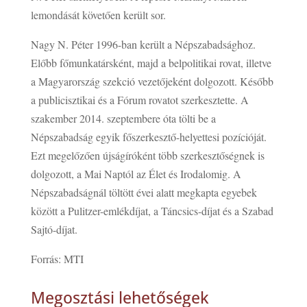
lemondását követően került sor.
Nagy N. Péter 1996-ban került a Népszabadsághoz.
Előbb főmunkatársként, majd a belpolitikai rovat, illetve
a Magyarország szekció vezetőjeként dolgozott. Később
a publicisztikai és a Fórum rovatot szerkesztette. A
szakember 2014. szeptembere óta tölti be a
Népszabadság egyik főszerkesztő-helyettesi pozícióját.
Ezt megelőzően újságíróként több szerkesztőségnek is
dolgozott, a Mai Naptól az Élet és Irodalomig. A
Népszabadságnál töltött évei alatt megkapta egyebek
között a Pulitzer-emlékdíjat, a Táncsics-díjat és a Szabad
Sajtó-díjat.
Forrás: MTI
Megosztási lehetőségek