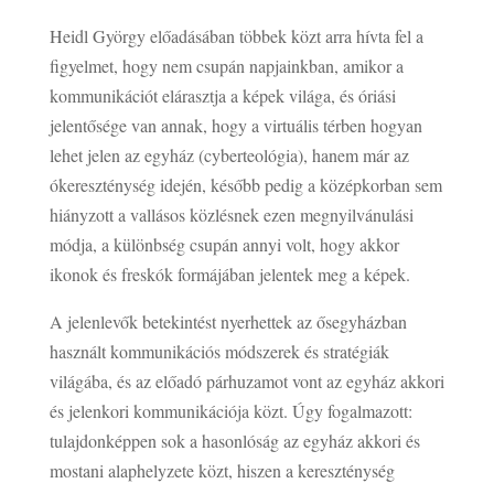
Heidl György előadásában többek közt arra hívta fel a
figyelmet, hogy nem csupán napjainkban, amikor a
kommunikációt elárasztja a képek világa, és óriási
jelentősége van annak, hogy a virtuális térben hogyan
lehet jelen az egyház (cyberteológia), hanem már az
ókereszténység idején, később pedig a középkorban sem
hiányzott a vallásos közlésnek ezen megnyilvánulási
módja, a különbség csupán annyi volt, hogy akkor
ikonok és freskók formájában jelentek meg a képek.
A jelenlevők betekintést nyerhettek az ősegyházban
használt kommunikációs módszerek és stratégiák
világába, és az előadó párhuzamot vont az egyház akkori
és jelenkori kommunikációja közt. Úgy fogalmazott:
tulajdonképpen sok a hasonlóság az egyház akkori és
mostani alaphelyzete közt, hiszen a kereszténység