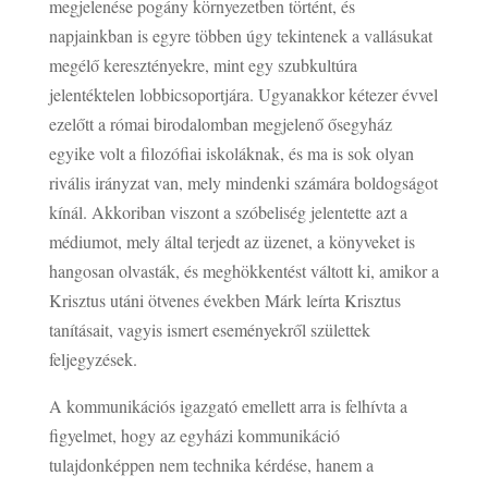
megjelenése pogány környezetben történt, és
napjainkban is egyre többen úgy tekintenek a vallásukat
megélő keresztényekre, mint egy szubkultúra
jelentéktelen lobbicsoportjára. Ugyanakkor kétezer évvel
ezelőtt a római birodalomban megjelenő ősegyház
egyike volt a filozófiai iskoláknak, és ma is sok olyan
rivális irányzat van, mely mindenki számára boldogságot
kínál. Akkoriban viszont a szóbeliség jelentette azt a
médiumot, mely által terjedt az üzenet, a könyveket is
hangosan olvasták, és meghökkentést váltott ki, amikor a
Krisztus utáni ötvenes években Márk leírta Krisztus
tanításait, vagyis ismert eseményekről születtek
feljegyzések.
A kommunikációs igazgató emellett arra is felhívta a
figyelmet, hogy az egyházi kommunikáció
tulajdonképpen nem technika kérdése, hanem a