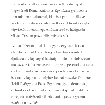
Immár ötödik alkalommal szervezett médianapot a
Nagyváradi Római Katolikus Egyházmegye, melyre
mint minden alkalommal, idén is a partiumi, illetve
erdélyi, az egyházi és világi írott és elektronikus sajtó
képviselőit hívták meg. A főszervező és házigazda
Micaci Cristian pasztorális referens volt.
Ezúttal abból indultak ki, hogy az egyháznak az a
feladata és a küldetése, hogy a krisztusi örömhírt
eljuttassa a világ végső határáig minden rendelkezésre
álló eszköz felhasználásával. Ehhez kapcsolódott a téma
– a kommunikáció és média kapcsolata az ókeresztény
és a mai világban –, melyhez beavatott szakértőt hívtak:
Heidl Györgyöt, a Pécsi Egyházmegye tudományos,
kulturális és kommunikációs igazgatóját, aki antik és
középkori művészettörténetet tanít a pécsi egyetem
esztétika tanszékén.