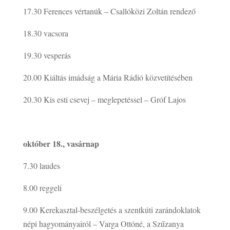
17.30
Ferences vértanúk – Csallóközi Zoltán rendező
18.30
vacsora
19.30
vesperás
20.00
Kiáltás imádság a Mária Rádió közvetítésében
20.30
Kis esti csevej – meglepetéssel – Gróf Lajos
október 18., vasárnap
7.30
laudes
8.00
reggeli
9.00
Kerekasztal-beszélgetés a szentkúti zarándoklatok
népi hagyományairól – Varga Ottóné, a Szűzanya