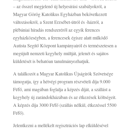
– az ősszel megjelenő új helyesírási szabályokról, a
Magyar Görög Katolikus Egyházban bekövetkezett
változásokról, a Szent Erzsébet-útról és -házról, a
plébániai híradás rendszeréről az egyik ferences
egyházközségben, a ferencesek égisze alatt működő
Autista Segítő Központ kampányairól és természetesen a
megújult nemzeti kegyhely múltját, jelenét és sajátos
küldetését is behatóan tanulmányozhatjuk.
A találkozót a Magyar Katolikus Újságírók Szövetsége
támogatja, így a hétvégi program részvételi díja 9.000
Ft/fő, ami magában foglalja a képzés díját, a szállást a
kegyhely új zarándokházában és az étkezések költségeit.
A képzés díja 3000 Ft/fő (szállás nélkül, étkezéssel 5500
Ft/fő).
Jelentkezni a mellékelt regisztrációs lap elküldésével