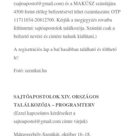
(sajtoapostol@gmail.com) és a MAKÚSZ számlájára
4500 forint előleg befizetésével lehet (számlaszám: OTP
11711034-20812700. Kérjük a megjegyzés rovatba
feltüntetni: sajtóapostolok találkozója. Számlát csak a
befizető nevére és címére tudunk kiállítani.)
A regisztrációs lap a bal hasábban található és tölthető
le!
Fotó: szentkut.hu
SAJTÓAPOSTOLOK XIV. ORSZÁGOS
TALÁLKOZÓJA – PROGRAMTERV
(Ezzel kapcsolatos kérdéseiket a
sajtoapostol@gmail.com címre várjuk)
Mátraverebély-Szentkút, október 16–18.