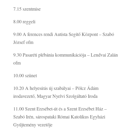
7.15
szentmise
8.00
reggeli
9.00
A ferences rendi Autista Segítő Központ – Szabó
József ofm
9.30
Pasaréti plébánia kommunikációja – Lendvai Zalán
ofm
10.00
szünet
10.20
A helyesírás új szabályai – Pölcz Ádám
irodavezető, Magyar Nyelvi Szolgáltató Iroda
11.00
Szent Erzsébet-út és a Szent Erzsébet Ház –
Szabó Irén, sárospataki Római Katolikus Egyházi
Gyűjtemény vezetője