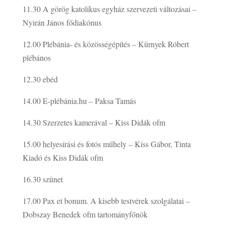
11.30
A görög katolikus egyház szervezeti változásai –
Nyirán János fődiakónus
12.00
Plébánia- és közösségépítés – Kürnyek Róbert
plébános
12.30
ebéd
14.00
E-plébánia.hu – Paksa Tamás
14.30
Szerzetes kamerával – Kiss Didák ofm
15.00
helyesírási és fotós műhely – Kiss Gábor, Tinta
Kiadó és Kiss Didák ofm
16.30
szünet
17.00
Pax et bonum. A kisebb testvérek szolgálatai –
Dobszay Benedek ofm tartományfőnök