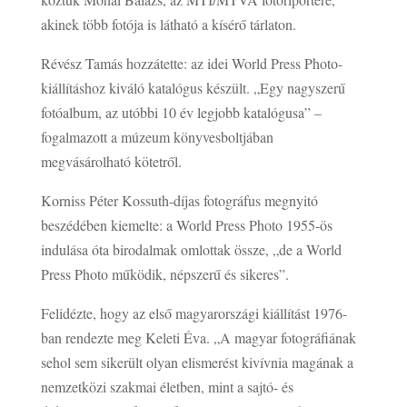
akinek több fotója is látható a kísérő tárlaton.
Révész Tamás hozzátette: az idei World Press Photo-
kiállításhoz kiváló katalógus készült. „Egy nagyszerű
fotóalbum, az utóbbi 10 év legjobb katalógusa” –
fogalmazott a múzeum könyvesboltjában
megvásárolható kötetről.
Korniss Péter Kossuth-díjas fotográfus megnyitó
beszédében kiemelte: a World Press Photo 1955-ös
indulása óta birodalmak omlottak össze, „de a World
Press Photo működik, népszerű és sikeres”.
Felidézte, hogy az első magyarországi kiállítást 1976-
ban rendezte meg Keleti Éva. „A magyar fotográfiának
sehol sem sikerült olyan elismerést kivívnia magának a
nemzetközi szakmai életben, mint a sajtó- és