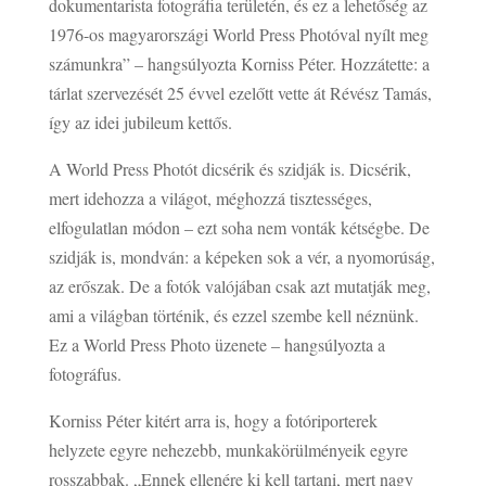
dokumentarista fotográfia területén, és ez a lehetőség az
1976-os magyarországi World Press Photóval nyílt meg
számunkra” – hangsúlyozta Korniss Péter. Hozzátette: a
tárlat szervezését 25 évvel ezelőtt vette át Révész Tamás,
így az idei jubileum kettős.
A World Press Photót dicsérik és szidják is. Dicsérik,
mert idehozza a világot, méghozzá tisztességes,
elfogulatlan módon – ezt soha nem vonták kétségbe. De
szidják is, mondván: a képeken sok a vér, a nyomorúság,
az erőszak. De a fotók valójában csak azt mutatják meg,
ami a világban történik, és ezzel szembe kell néznünk.
Ez a World Press Photo üzenete – hangsúlyozta a
fotográfus.
Korniss Péter kitért arra is, hogy a fotóriporterek
helyzete egyre nehezebb, munkakörülményeik egyre
rosszabbak. „Ennek ellenére ki kell tartani, mert nagy