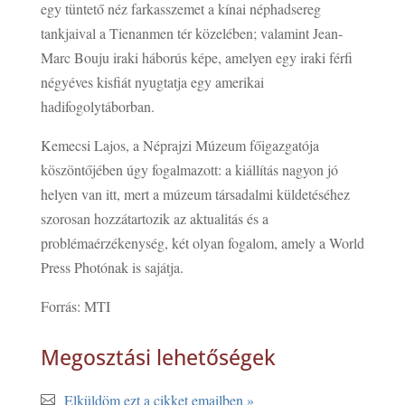
egy tüntető néz farkasszemet a kínai néphadsereg
tankjaival a Tienanmen tér közelében; valamint Jean-
Marc Bouju iraki háborús képe, amelyen egy iraki férfi
négyéves kisfiát nyugtatja egy amerikai
hadifogolytáborban.
Kemecsi Lajos, a Néprajzi Múzeum főigazgatója
köszöntőjében úgy fogalmazott: a kiállítás nagyon jó
helyen van itt, mert a múzeum társadalmi küldetéséhez
szorosan hozzátartozik az aktualitás és a
problémaérzékenység, két olyan fogalom, amely a World
Press Photónak is sajátja.
Forrás: MTI
Megosztási lehetőségek
Elküldöm ezt a cikket emailben »