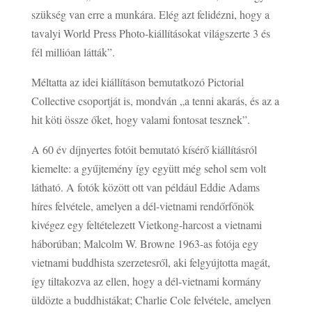
szükség van erre a munkára. Elég azt felidézni, hogy a
tavalyi World Press Photo-kiállításokat világszerte 3 és
fél millióan látták”.
Méltatta az idei kiállításon bemutatkozó Pictorial
Collective csoportját is, mondván „a tenni akarás, és az a
hit köti össze őket, hogy valami fontosat tesznek”.
A 60 év díjnyertes fotóit bemutató kísérő kiállításról
kiemelte: a gyűjtemény így együtt még sehol sem volt
látható. A fotók között ott van például Eddie Adams
híres felvétele, amelyen a dél-vietnami rendőrfőnök
kivégez egy feltételezett Vietkong-harcost a vietnami
háborúban; Malcolm W. Browne 1963-as fotója egy
vietnami buddhista szerzetesről, aki felgyújtotta magát,
így tiltakozva az ellen, hogy a dél-vietnami kormány
üldözte a buddhistákat; Charlie Cole felvétele, amelyen