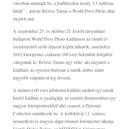
városban mutatják be, a kiállításokat tavaly 3,5 millióan
látták” – jelezte Révész Tamás a World Press Photo által
megtett utat.
A szeptember 25. és október 25. között látogatható
budapesti World Press Photo-kiállításon az elmúlt év
eseményeiről szóló díjazott képek láthatók, amelyeket
5692 fotóriporter csaknem 100 ezer beküldött fotójából
válogattak ki. Révész Tamás úgy vélte: aki megnézi a
kiállítást, az egészen biztosan a másik ember iránti
nagyobb empátiával fog távozni.
A tárlatot a 60 éves jubileumi kiállítás mellett egy másik
kísérő kiállítás is gazdagítja: az emeleti díszteremben egy
magyar fotóriporterekből álló csoport, a Pictorial
Collective mutatkozik be. A kollektívát 11, számos
nemzetközi és magyar díjjal elismert fotóriporter alkotja,
köztük Mohai Balázs, az MTI/MTVA fotóriportere,