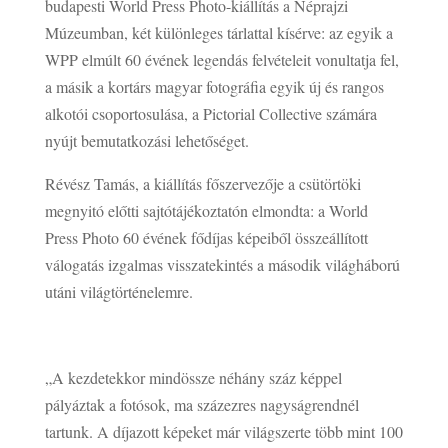
budapesti World Press Photo-kiállítás a Néprajzi
Múzeumban, két különleges tárlattal kísérve: az egyik a
WPP elmúlt 60 évének legendás felvételeit vonultatja fel,
a másik a kortárs magyar fotográfia egyik új és rangos
alkotói csoportosulása, a Pictorial Collective számára
nyújt bemutatkozási lehetőséget.
Révész Tamás, a kiállítás főszervezője a csütörtöki
megnyitó előtti sajtótájékoztatón elmondta: a World
Press Photo 60 évének fődíjas képeiből összeállított
válogatás izgalmas visszatekintés a második világháború
utáni világtörténelemre.
„A kezdetekkor mindössze néhány száz képpel
pályáztak a fotósok, ma százezres nagyságrendnél
tartunk. A díjazott képeket már világszerte több mint 100