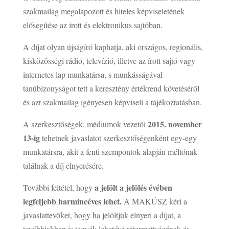
szakmailag megalapozott és hiteles képviseletének
elősegítése az írott és elektronikus sajtóban.
A díjat olyan újságíró kaphatja, aki országos, regionális,
kisközösségi rádió, televízió, illetve az írott sajtó vagy
internetes lap munkatársa, s munkásságával
tanúbizonyságot tett a keresztény értékrend követéséről
és azt szakmailag igényesen képviseli a tájékoztatásban.
2015. november
A szerkesztőségek, médiumok vezetői
13-ig
tehetnek javaslatot szerkesztőségenként egy-egy
munkatársra, akit a fenti szempontok alapján méltónak
találnak a díj elnyerésére.
a jelölt a jelölés évében
További feltétel, hogy
legfeljebb harmincéves lehet.
A MAKÚSZ kéri a
javaslattevőket, hogy ha jelöltjük elnyeri a díjat, a
továbbiakban is tegyék lehetővé rátermettségének és