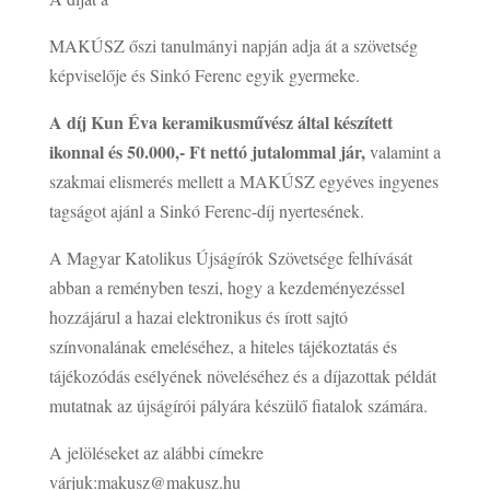
MAKÚSZ őszi tanulmányi napján adja át a szövetség
képviselője és Sinkó Ferenc egyik gyermeke.
A díj Kun Éva keramikusművész által készített
ikonnal és 50.000,- Ft nettó jutalommal jár,
valamint a
szakmai elismerés mellett a MAKÚSZ egyéves ingyenes
tagságot ajánl a Sinkó Ferenc-díj nyertesének.
A Magyar Katolikus Újságírók Szövetsége felhívását
abban a reményben teszi, hogy a kezdeményezéssel
hozzájárul a hazai elektronikus és írott sajtó
színvonalának emeléséhez, a hiteles tájékoztatás és
tájékozódás esélyének növeléséhez és a díjazottak példát
mutatnak az újságírói pályára készülő fiatalok számára.
A jelöléseket az alábbi címekre
várjuk:makusz@makusz.hu