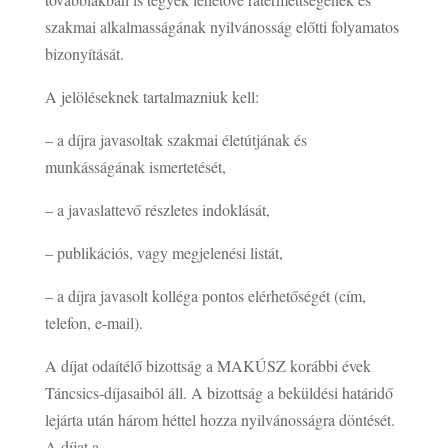
szakmai alkalmasságának nyilvánosság előtti folyamatos
bizonyítását.
A jelöléseknek tartalmazniuk kell:
– a díjra javasoltak szakmai életútjának és
munkásságának ismertetését,
– a javaslattevő részletes indoklását,
– publikációs, vagy megjelenési listát,
– a díjra javasolt kolléga pontos elérhetőségét (cím,
telefon, e-mail).
A díjat odaítélő bizottság a MAKÚSZ korábbi évek
Táncsics-díjasaiból áll. A bizottság a beküldési határidő
lejárta után három héttel hozza nyilvánosságra döntését.
A díjat a