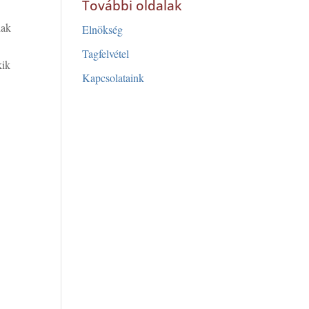
További oldalak
iak
Elnökség
Tagfelvétel
kik
Kapcsolataink