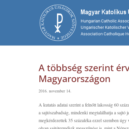
A többség szerint ér
Magyarországon
2016. november 14.
A kutatás adatai szerint a felnőtt lakosság 60 szá
a sajtószabadság, mindenki megtalálhatja a sajtó je
megkérdezettek 35 százaléka ezzel szemben úgy v
olyan sajtótermékek megszűnése is, mint a Népsz