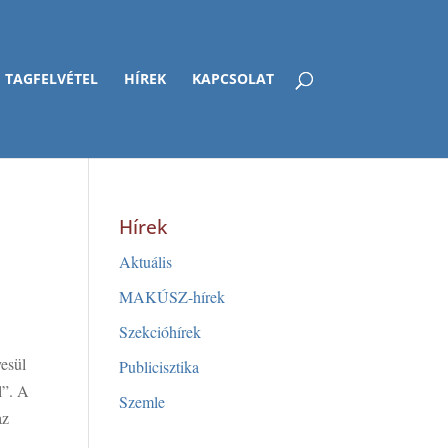
TAGFELVÉTEL
HÍREK
KAPCSOLAT
Hírek
Aktuális
MAKÚSZ-hírek
Szekcióhírek
yesül
Publicisztika
l”. A
Szemle
az