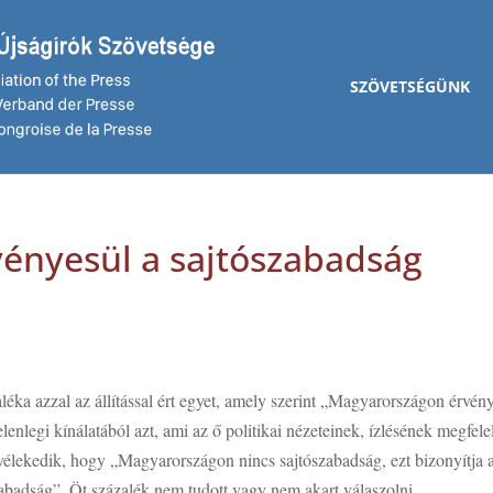
SZÖVETSÉGÜNK
vényesül a sajtószabadság
zaléka azzal az állítással ért egyet, amely szerint „Magyarországon érvén
lenlegi kínálatából azt, ami az ő politikai nézeteinek, ízlésének megfele
élekedik, hogy „Magyarországon nincs sajtószabadság, ezt bizonyítja 
abadság”. Öt százalék nem tudott vagy nem akart válaszolni.