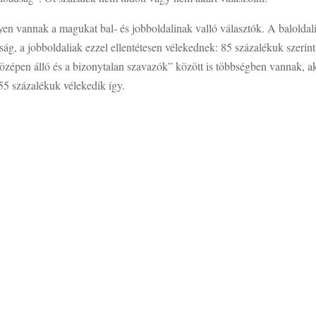
yen vannak a magukat bal- és jobboldalinak valló választók. A baloldal
ság, a jobboldaliak ezzel ellentétesen vélekednek: 85 százalékuk szerint
épen álló és a bizonytalan szavazók” között is többségben vannak, a
 55 százalékuk vélekedik így.