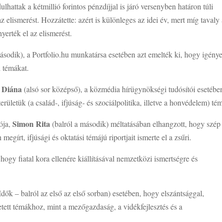
ulhattak a kétmillió forintos pénzdíjjal is járó versenyben határon túli
 elismerést. Hozzátette: azért is különleges az idei év, mert míg tavaly
nyerték el az elismerést.
ásodik), a Portfolio.hu munkatársa esetében azt emelték ki, hogy igény
 témákat.
i Diána
(alsó sor középső), a közmédia hírügynökségi tudósítói esetébe
rületük (a család-, ifjúság- és szociálpolitika, illetve a honvédelem) tém
Simon Rita
ója,
(balról a második) méltatásában elhangzott, hogy szép
gírt, ifjúsági és oktatási témájú riportjait ismerte el a zsűri.
 hogy fiatal kora ellenére kiállításával nemzetközi ismertségre és
ők – balról az első az első sorban) esetében, hogy elszántsággal,
zetett témákhoz, mint a mezőgazdaság, a vidékfejlesztés és a