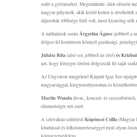
zsűri a győzteseket. Megemlítette: idén először ind
magyar pályázók, akik közül ketten is átvehették az
díjazottak többsége férfi volt, most kizárólag nők 
Árgyelán Ágnes
A méltatások során
(jobbról a m
dolgoz fel korántsem könnyű gazdasági, pénzügyi
Juhász Rita
és Krizba
(alsó sor, jobbról az első)
azt, hogy lényegre törően dolgozzák fel saját szakte
Az Ungváron megjelenő Kárpáti Igaz Szó újságír
magyarsággal, kiegyensúlyozottan és közérthetően me
Martin Wanda
divat-, koncert- és szociofotóiról,
elismertségre tett szert.
Köpöncei Csilla
A szlovákiai születésű
(Magyar Id
kitartással és lelkiismeretességgel nyúl olyan öss
környezetvédelem.