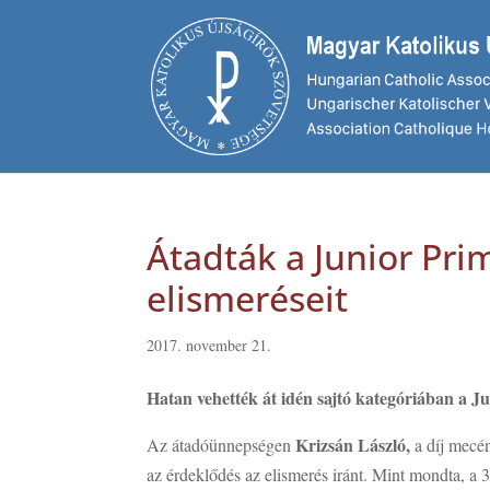
Átadták a Junior Prim
elismeréseit
2017. november 21.
Hatan vehették át idén sajtó kategóriában a J
Krizsán László,
Az átadóünnepségen
a díj mecén
az érdeklődés az elismerés iránt. Mint mondta, a 3