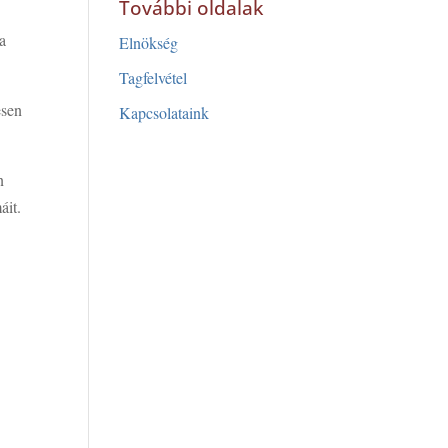
További oldalak
 a
Elnökség
Tagfelvétel
esen
Kapcsolataink
n
áit.