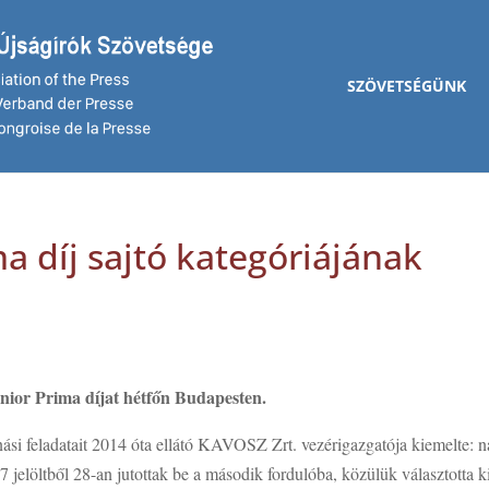
SZÖVETSÉGÜNK
a díj sajtó kategóriájának
unior Prima díjat hétfőn Budapesten.
ási feladatait 2014 óta ellátó KAVOSZ Zrt. vezérigazgatója kiemelte: 
7 jelöltből 28-an jutottak be a második fordulóba, közülük választotta k