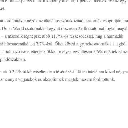
an 6 óra 42 percet ültek a képernyők előtt, 1 perccel mérsékelve az egy
ket.
kát fordították a nézők az általános szórakoztató csatornák csoportjára, 
una World csatornákkal együtt összesen 27db csatornát foglal magá
al – a második legnépszerűbb 11,7%-os részesedéssel, míg a harmadik
tő hírcsatornáké lett 7,7%-kal. Őket követi a gyerekcsatornák 11 tagból 
 tartalmazó ismeretterjesztőkkel, melyek együttesen 5,6%-ot értek el az
epi időszakban.
soridő 2,2%-át képviselte, de a tévénézési idő tekintetében közel négys
t amennyit vígjátékok és akciófilmek megtekintésére fordítottunk.