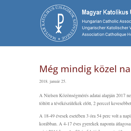
Még mindig közel nap
2018. január 25.
A Nielsen Közönségmérés adatai alapján 2017 neg
töltött a tévékészülékek előtt, 2 perccel kevesebb
A 18-49 évesek esetében 3 óra 54 perc volt a nap
korábban. A 4-17 éves gyerekek naponta átlagosan