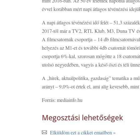
mint 2016-ban. Az 50 év felettiek naponta átlagos
évvel korábban mért napi átlagos tévénézési idejü
A napi átlagos tévénézési idő felét – 51,3 százalé
2017-től már a TV2, RTL Klub, M3, Duna TV és D
A filmcsatornák csoportja – 14 db filmcsatornáv
helyezés az M1-et és további 4db csatornát tömörí
csoportja 6%-kal, szorosan mögötte a 18 csatornát
utolsó negyedében, vagyis a késő őszi és téli ünn
A „hírek, aktuálpolitika, gazdaság” tematika a mű
arányt – 9,0%-ot értek el, ami alig kevesebb, min
Forrás: mediainfo.hu
Megosztási lehetőségek
Elküldöm ezt a cikket emailben »