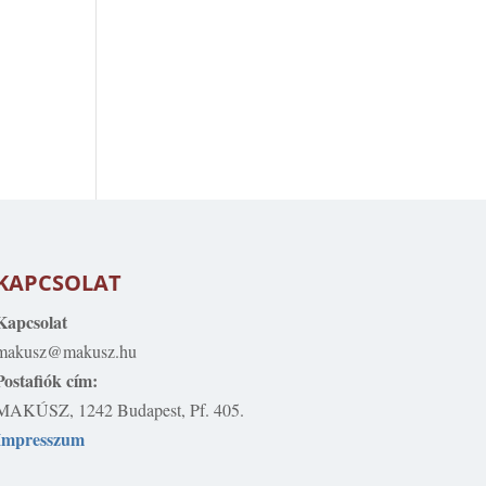
KAPCSOLAT
Kapcsolat
makusz@makusz.hu
Postafiók cím:
MAKÚSZ, 1242 Budapest, Pf. 405.
Impresszum