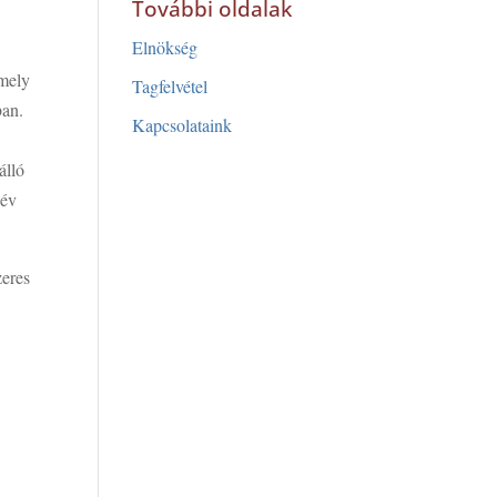
További oldalak
Elnökség
amely
Tagfelvétel
ban.
Kapcsolataink
álló
 év
zeres