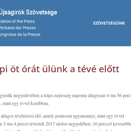
SZÖVETSÉGÜNK
i öt órát ülünk a tévé előtt
yedik negyedévében a teljes népesség naponta átlagosan 4 óra 56 perc
et, mint egy évvel korábban.
i átlagos tévénézési idő, amely pontosan ugyanannyi, mint egy évvel
 3 óra 4 percet tévéztek 2017 utolsó negyedében: 16 perccel kevesebbe