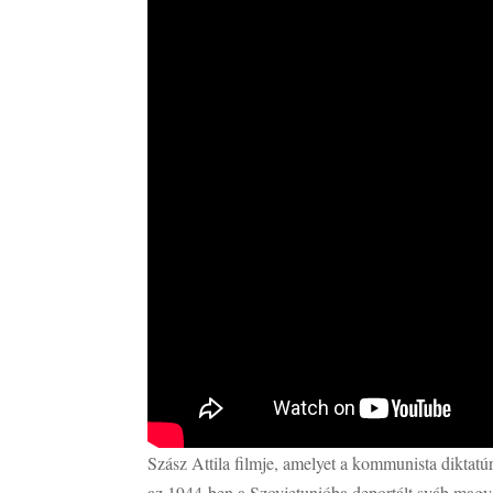
Szász Attila filmje, amelyet a kommunista diktatú
az 1944-ben a Szovjetunióba deportált sváb magya