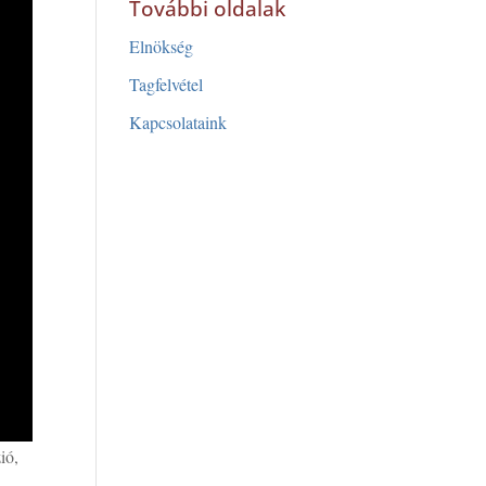
További oldalak
Elnökség
Tagfelvétel
Kapcsolataink
ió,