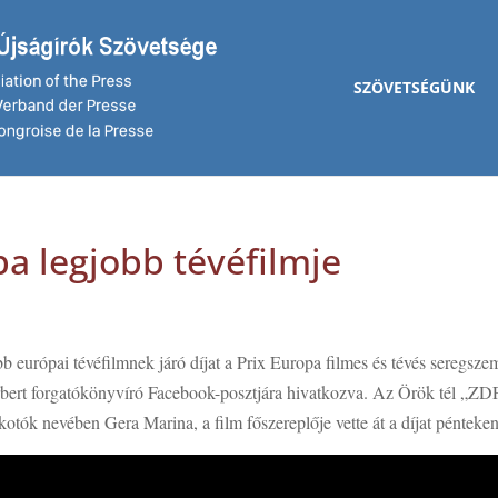
SZÖVETSÉGÜNK
pa legjobb tévéfilmje
bb európai tévéfilmnek járó díjat a Prix Europa filmes és tévés seregsze
rbert forgatókönyvíró Facebook-posztjára hivatkozva. Az Örök tél „ZD
kotók nevében Gera Marina, a film főszereplője vette át a díjat pénteken