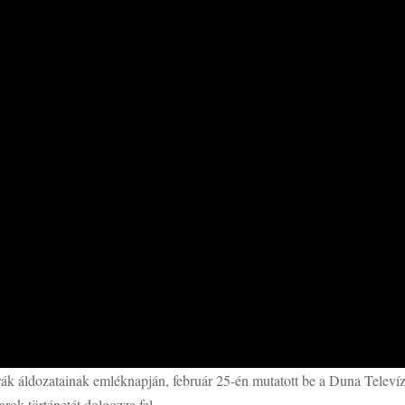
rák áldozatainak emléknapján, február 25-én mutatott be a Duna Televíz
rok történetét dolgozza fel.