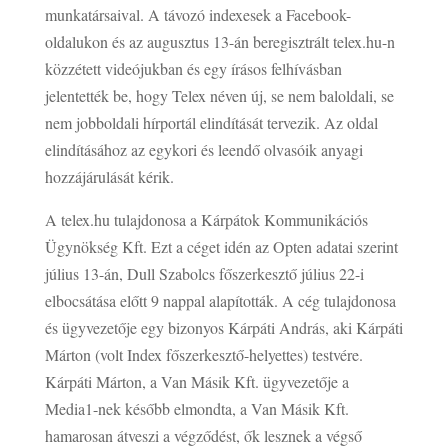
munkatársaival. A távozó indexesek a Facebook-
oldalukon és az augusztus 13-án beregisztrált telex.hu-n
közzétett videójukban és egy írásos felhívásban
jelentették be, hogy Telex néven új, se nem baloldali, se
nem jobboldali hírportál elindítását tervezik. Az oldal
elindításához az egykori és leendő olvasóik anyagi
hozzájárulását kérik.
A telex.hu tulajdonosa a Kárpátok Kommunikációs
Ügynökség Kft. Ezt a céget idén az Opten adatai szerint
július 13-án, Dull Szabolcs főszerkesztő július 22-i
elbocsátása előtt 9 nappal alapították. A cég tulajdonosa
és ügyvezetője egy bizonyos Kárpáti András, aki Kárpáti
Márton (volt Index főszerkesztő-helyettes) testvére.
Kárpáti Márton, a Van Másik Kft. ügyvezetője a
Media1-nek később elmondta, a Van Másik Kft.
hamarosan átveszi a végződést, ők lesznek a végső