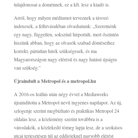
tulajdonosai a doménnek, ez a kft. lesz a kiadó is.
Arról, hogy milyen médiumot terveznek a távozó
indexesek, a felhívásukban olvashatunk: „Szeretnénk
egy nagy, független, sokszínű hírportált, mert őszintén
hiszünk abban, hogy az olvasók szabad döntéseihez
korrekt, pártatlan hírek szükségesek, és ma
Magyarországon nagy elérésű és nagy hatású újságra
van szükség.”
Újraindult a Metropol és a metropol.hu
A 2016-os leállás után négy évvel a Mediaworks
újraindította a Metropol nevű ingyenes napilapot. Az új,
szlogenje szerint megbízható és praktikus Metropol 24
oldalas lesz, a közlemény szerint továbbra is a
városlakók, a közlekedő tömeg lapja lesz, de a szokásos
utcai terjesztésen túl az eddigieknél nagyobb elérést