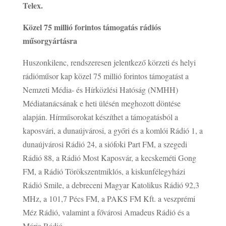
Telex.
Közel 75 millió forintos támogatás rádiós
műsorgyártásra
Huszonkilenc, rendszeresen jelentkező körzeti és helyi
rádióműsor kap közel 75 millió forintos támogatást a
Nemzeti Média- és Hírközlési Hatóság (NMHH)
Médiatanácsának e heti ülésén meghozott döntése
alapján. Hírműsorokat készíthet a támogatásból a
kaposvári, a dunaújvárosi, a győri és a komlói Rádió 1, a
dunaújvárosi Rádió 24, a siófoki Part FM, a szegedi
Rádió 88, a Rádió Most Kaposvár, a kecskeméti Gong
FM, a Rádió Törökszentmiklós, a kiskunfélegyházi
Rádió Smile, a debreceni Magyar Katolikus Rádió 92,3
MHz, a 101,7 Pécs FM, a PAKS FM Kft. a veszprémi
Méz Rádió, valamint a fővárosi Amadeus Rádió és a
Mária Rádió.