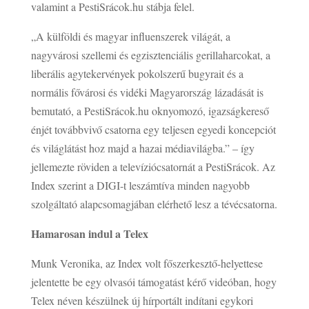
valamint a PestiSrácok.hu stábja felel.
„A külföldi és magyar influenszerek világát, a
nagyvárosi szellemi és egzisztenciális gerillaharcokat, a
liberális agytekervények pokolszerű bugyrait és a
normális fővárosi és vidéki Magyarország lázadását is
bemutató, a PestiSrácok.hu oknyomozó, igazságkereső
énjét továbbvivő csatorna egy teljesen egyedi koncepciót
és világlátást hoz majd a hazai médiavilágba.” – így
jellemezte röviden a televíziócsatornát a PestiSrácok. Az
Index szerint a DIGI-t leszámtíva minden nagyobb
szolgáltató alapcsomagjában elérhető lesz a tévécsatorna.
Hamarosan indul a Telex
Munk Veronika, az Index volt főszerkesztő-helyettese
jelentette be egy olvasói támogatást kérő videóban, hogy
Telex néven készülnek új hírportált indítani egykori