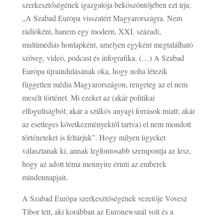
szerkesztőségének igazgatója beköszöntőjében ezt írja:
„A Szabad Európa visszatért Magyarországra. Nem
rádióként, hanem egy modern, XXI. századi,
multimédiás honlapként, amelyen egyként megtalálható
szöveg, videó, podcast és infografika. (…) A Szabad
Európa újraindulásának oka, hogy noha létezik
független média Magyarországon, rengeteg az el nem
mesélt történet. Mi ezeket az (akár politikai
elfogultságból; akár a szűkös anyagi források miatt; akár
az esetleges következményektől tartva) el nem mondott
történeteket is feltárjuk”. Hogy milyen ügyeket
választanak ki, annak legfontosabb szempontja az lesz,
hogy az adott téma mennyire érinti az emberek
mindennapjait.
A Szabad Európa szerkesztőségének vezetője Vovesz
Tibor lett, aki korábban az Euronewsnál volt és a