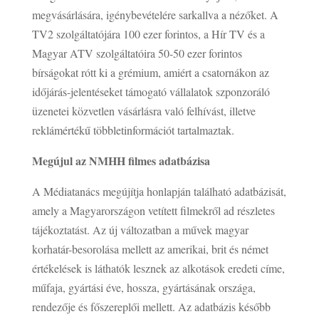
megvásárlására, igénybevételére sarkallva a nézőket. A
TV2 szolgáltatójára 100 ezer forintos, a Hír TV és a
Magyar ATV szolgáltatóira 50-50 ezer forintos
bírságokat rótt ki a grémium, amiért a csatornákon az
időjárás-jelentéseket támogató vállalatok szponzoráló
üzenetei közvetlen vásárlásra való felhívást, illetve
reklámértékű többletinformációt tartalmaztak.
Megújul az NMHH filmes adatbázisa
A Médiatanács megújítja honlapján található adatbázisát,
amely a Magyarországon vetített filmekről ad részletes
tájékoztatást. Az új változatban a művek magyar
korhatár-besorolása mellett az amerikai, brit és német
értékelések is láthatók lesznek az alkotások eredeti címe,
műfaja, gyártási éve, hossza, gyártásának országa,
rendezője és főszereplői mellett. Az adatbázis később