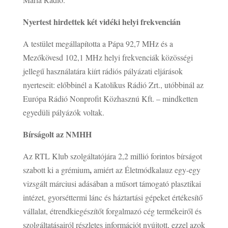
Nyertest hirdettek két vidéki helyi frekvencián
A testület megállapította a Pápa 92,7 MHz és a
Mezőkövesd 102,1 MHz helyi frekvenciák közösségi
jellegű használatára kiírt rádiós pályázati eljárások
nyerteseit: előbbinél a Katolikus Rádió Zrt., utóbbinál az
Európa Rádió Nonprofit Közhasznú Kft. – mindketten
egyedüli pályázók voltak.
Bírságolt az NMHH
Az RTL Klub szolgáltatójára 2,2 millió forintos bírságot
,
szabott ki a grémium
amiért az Életmódkalauz egy-egy
vizsgált márciusi adásában a műsort támogató plasztikai
intézet, gyorséttermi lánc és háztartási gépeket értékesítő
vállalat, étrendkiegészítőt forgalmazó cég termékeiről és
szolgáltatásairól részletes információt nyújtott, ezzel azok