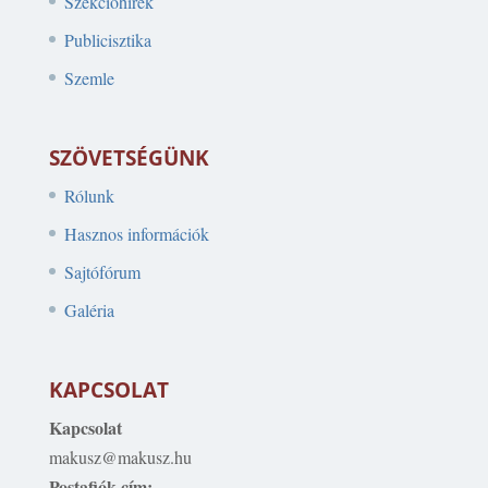
Szekcióhírek
Publicisztika
Szemle
SZÖVETSÉGÜNK
Rólunk
Hasznos információk
Sajtófórum
Galéria
KAPCSOLAT
Kapcsolat
makusz@makusz.hu
Postafiók cím: