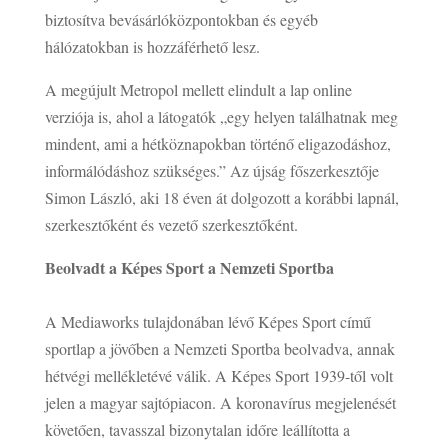
biztosítva bevásárlóközpontokban és egyéb
hálózatokban is hozzáférhető lesz.
A megújult Metropol mellett elindult a lap online
verziója is, ahol a látogatók „egy helyen találhatnak meg
mindent, ami a hétköznapokban történő eligazodáshoz,
informálódáshoz szükséges.” Az újság főszerkesztője
Simon László, aki 18 éven át dolgozott a korábbi lapnál,
szerkesztőként és vezető szerkesztőként.
Beolvadt a Képes Sport a Nemzeti Sportba
A Mediaworks tulajdonában lévő Képes Sport című
sportlap a jövőben a Nemzeti Sportba beolvadva, annak
hétvégi mellékletévé válik. A Képes Sport 1939-től volt
jelen a magyar sajtópiacon. A koronavírus megjelenését
követően, tavasszal bizonytalan időre leállította a