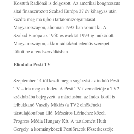
Kossuth Rádiónál is dolgozott. Az amerikai kongresszus
által finanszírozott Szabad Európa 27 év kihagyás után
kezdte meg ma újbóli tartalomszolgáltatását
Magyarországon, ahonnan 1993-ban vonult ki. A
Szabad Európa az 1950-es évektől 1993-ig működött
Magyarországon, akkor rádióként jelentős szerepet
töltött be a rendszerváltásban.
Elindul a Pesti TV
Szeptember 14-től kezdi meg a sugárzást az induló Pesti
TV – írta meg az Index. A Pesti TV üzemeltetője a TV2
székházába bejegyzett, a márciusban az Index körül is
felbukkanó Vaszily Miklós (a TV2 elnökének)
társtulajdonában álló, Mészáros Lőrinchez közeli
Progress Média Hungary Kft. A tartalomért Huth
Gergely, a kormányközeli PestiSrácok főszerkesztője,