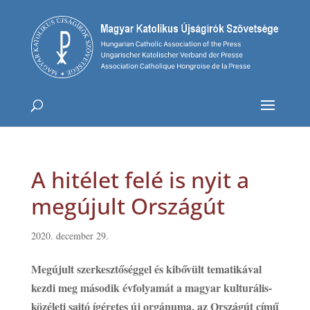
A hitélet felé is nyit a
megújult Országút
2020. december 29.
Megújult szerkesztőséggel és kibővült tematikával
kezdi meg második évfolyamát a magyar kulturális-
közéleti sajtó ígéretes új orgánuma, az Országút című