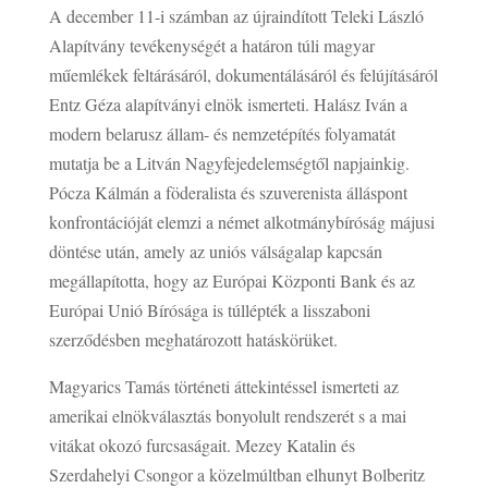
A december 11-i számban az újraindított Teleki László
Alapítvány tevékenységét a határon túli magyar
műemlékek feltárásáról, dokumentálásáról és felújításáról
Entz Géza alapítványi elnök ismerteti. Halász Iván a
modern belarusz állam- és nemzetépítés folyamatát
mutatja be a Litván Nagyfejedelemségtől napjainkig.
Pócza Kálmán a föderalista és szuverenista álláspont
konfrontációját elemzi a német alkotmánybíróság májusi
döntése után, amely az uniós válságalap kapcsán
megállapította, hogy az Európai Központi Bank és az
Európai Unió Bírósága is túllépték a lisszaboni
szerződésben meghatározott hatáskörüket.
Magyarics Tamás történeti áttekintéssel ismerteti az
amerikai elnökválasztás bonyolult rendszerét s a mai
vitákat okozó furcsaságait. Mezey Katalin és
Szerdahelyi Csongor a közelmúltban elhunyt Bolberitz