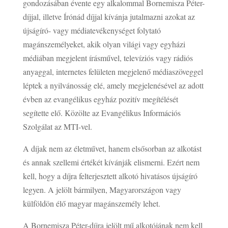
gondozásában évente egy alkalommal Bornemisza Péter-
díjjal, illetve Írónád díjjal kívánja jutalmazni azokat az
újságíró- vagy médiatevékenységet folytató
magánszemélyeket, akik olyan világi vagy egyházi
médiában megjelent írásművel, televíziós vagy rádiós
anyaggal, internetes felületen megjelenő médiaszöveggel
léptek a nyilvánosság elé, amely megjelenésével az adott
évben az evangélikus egyház pozitív megítélését
segítette elő. Közölte az Evangélikus Információs
Szolgálat az MTI-vel.
A díjak nem az életművet, hanem elsősorban az alkotást
és annak szellemi értékét kívánják elismerni. Ezért nem
kell, hogy a díjra felterjesztett alkotó hivatásos újságíró
legyen. A jelölt bármilyen, Magyarországon vagy
külföldön élő magyar magánszemély lehet.
A Bornemisza Péter-díjra jelölt mű alkotójának nem kell