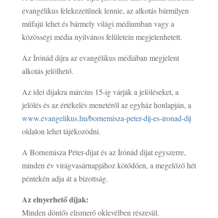
evangélikus felekezetűnek lennie, az alkotás bármilyen
műfajú lehet és bármely világi médiumban vagy a
közösségi média nyilvános felületein megjelenhetett.
Az Írónád díjra az evangélikus médiában megjelent
alkotás jelölhető.
Az idei díjakra március 15-ig várják a jelöléseket, a
jelölés és az értékelés menetéről az egyház honlapján, a
www.evangelikus.hu/bornemisza-peter-dij-es-ironad-dij
oldalon lehet tájékozódni.
A Bornemisza Péter-díjat és az Írónád díjat egyszerre,
minden év virágvasárnapjához kötődően, a megelőző hét
péntekén adja át a bizottság.
Az elnyerhető díjak:
Minden döntős elismerő oklevélben részesül.