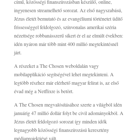
című, közösségi finanszírozásban készülő, online,
ingyenesen streamelhető sorozat. Az első nagyszabású,
Jézus életét bemutató és az evangéliumi történetet üdítő
frissességgel feldolgozó, színvonalas amerikai széria
nézettsége robbanásszerű sikert ér el az elmúlt években:
idén nyáron már több mint 400 millió megtekintésnél
járt.
A részeket a The Chosen weboldalán vagy
mobilapplikáció segítségével lehet megtekinteni. A
legtöbb részhez már elérhető magyar felirat is, az első
évad még a Netflixre is betört.
A The Chosen megvalósításához szerte a világból idén
januárig 47 millió dollár folyt be civil adományokból. A
Jézus életét feldolgozó sorozat így minden idők
legnagyobb közösségi finanszírozású keresztény
médiaprojektjévé vált.