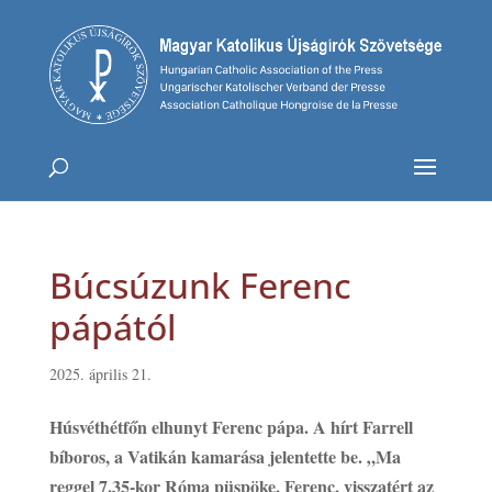
Búcsúzunk Ferenc
pápától
2025. április 21.
Húsvéthétfőn elhunyt Ferenc pápa. A hírt Farrell
bíboros, a Vatikán kamarása jelentette be. „Ma
reggel 7.35-kor Róma püspöke, Ferenc, visszatért az