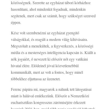
közösségnek. Szerette az egyházat tábori kórházhoz
hasonlítani, ahol mindenkit fogadnak, mindenkin
segítenek, mert csak az számít, hogy szükséget szenved
éppen.
Kész volt szembenézni az egyházat gyengítő
válságokkal, és reagált a modern világ kihívásaira.
Megszólalt a menekültek, a fegyverkezés, a közösségi
média és a mesterséges intelligencia kapcsán is. Kiállt a
nők jogaiért, ő nevezett ki először nőt egy vatikáni
hivatal élére. Elődeinél jóval közvetlenebbül
kommunikált, mert az volt a fontos, hogy minél
többekhez eljuttassa az üzenetet.
Ferenc pápára mi, magyarok a nálunk tett látogatásai
miatt is hálával emlékezünk. Először a Nemzetközi
eucharisztikus kongresszus zárómiséjére érkezett
hozzánk 2021-ben, majd több napig vendégül láthattuk