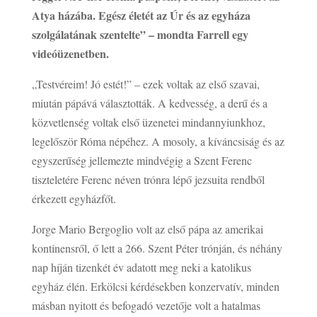
Atya házába. Egész életét az Úr és az egyháza
szolgálatának szentelte” – mondta Farrell egy
videóüzenetben.
„Testvéreim! Jó estét!” – ezek voltak az első szavai,
miután pápává választották. A kedvesség, a derű és a
közvetlenség voltak első üzenetei mindannyiunkhoz,
legelőször Róma népéhez. A mosoly, a kíváncsiság és az
egyszerűség jellemezte mindvégig a Szent Ferenc
tiszteletére Ferenc néven trónra lépő jezsuita rendből
érkezett egyházfőt.
Jorge Mario Bergoglio volt az első pápa az amerikai
kontinensről, ő lett a 266. Szent Péter trónján, és néhány
nap híján tizenkét év adatott meg neki a katolikus
egyház élén. Erkölcsi kérdésekben konzervatív, minden
másban nyitott és befogadó vezetője volt a hatalmas