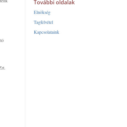
télik
További oldalak
Elnökség
Tagfelvétel
Kapcsolataink
jtó
Zrt.