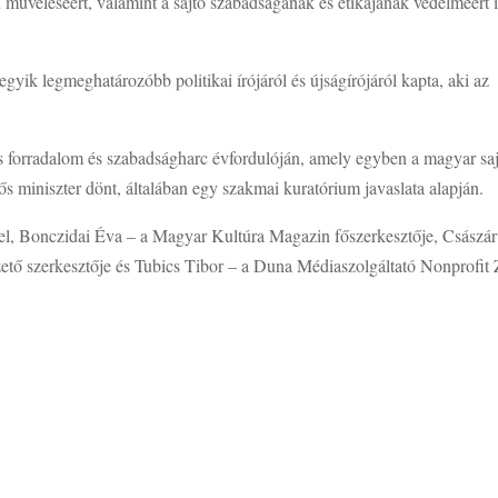
 műveléséért, valamint a sajtó szabadságának és etikájának védelméért í
gyik legmeghatározóbb politikai írójáról és újságírójáról kapta, aki az
 forradalom és szabadságharc évfordulóján, amely egyben a magyar sa
elős miniszter dönt, általában egy szakmai kuratórium javaslata alapján.
 el, Bonczidai Éva – a Magyar Kultúra Magazin főszerkesztője, Császár
ezető szerkesztője és Tubics Tibor – a Duna Médiaszolgáltató Nonprofit 