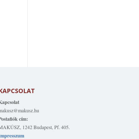
KAPCSOLAT
Kapcsolat
makusz@makusz.hu
Postafiók cím:
MAKÚSZ, 1242 Budapest, Pf. 405.
Impresszum