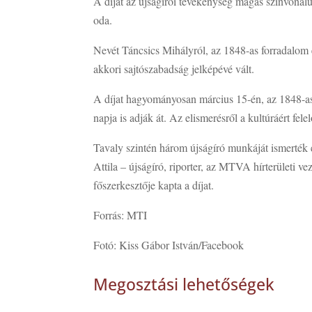
A díjat az újságírói tevékenység magas színvonalú
oda.
Nevét Táncsics Mihályról, az 1848-as forradalom e
akkori sajtószabadság jelképévé vált.
A díjat hagyományosan március 15-én, az 1848-as
napja is adják át. Az elismerésről a kultúráért fel
Tavaly szintén három újságíró munkáját ismerték
Attila – újságíró, riporter, az MTVA hírterületi v
főszerkesztője kapta a díjat.
Forrás: MTI
Fotó: Kiss Gábor István/Facebook
Megosztási lehetőségek