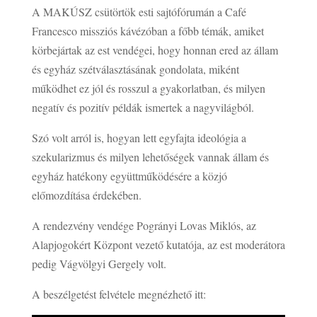
A MAKÚSZ csütörtök esti sajtófórumán a Café
Francesco missziós kávézóban a főbb témák, amiket
körbejártak az est vendégei, hogy honnan ered az állam
és egyház szétválasztásának gondolata, miként
működhet ez jól és rosszul a gyakorlatban, és milyen
negatív és pozitív példák ismertek a nagyvilágból.
Szó volt arról is, hogyan lett egyfajta ideológia a
szekularizmus és milyen lehetőségek vannak állam és
egyház hatékony együttműködésére a közjó
előmozdítása érdekében.
A rendezvény vendége Pogrányi Lovas Miklós, az
Alapjogokért Központ vezető kutatója, az est moderátora
pedig Vágvölgyi Gergely volt.
A beszélgetést felvétele megnézhető itt: