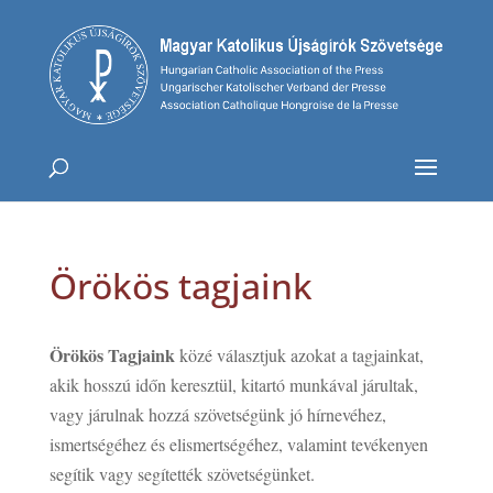
Örökös tagjaink
Örökös Tagjaink
közé választjuk azokat a tagjainkat,
akik hosszú időn keresztül, kitartó munkával járultak,
vagy járulnak hozzá szövetségünk jó hírnevéhez,
ismertségéhez és elismertségéhez, valamint tevékenyen
segítik vagy segítették szövetségünket.