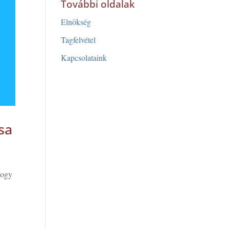
További oldalak
Elnökség
Tagfelvétel
Kapcsolataink
sa
hogy