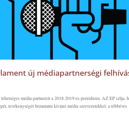
rlament új médiapartnerségi felhívá
t lehetséges média-partnereit a 2018-2019-es periódusra. AZ EP célja, 
epét, tevékenységét bemutatni kívánó média szervezetekkel, a többéves