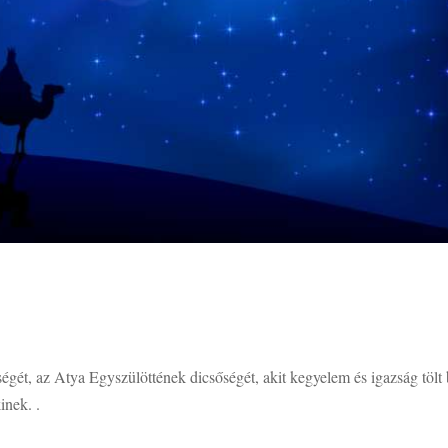
sőségét, az Atya Egyszülöttének dicsőségét, akit kegyelem és igazság tölt 
inek. .