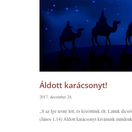
Áldott karácsonyt!
2017. december 24.
„S az Ige testté lett, és közöttünk élt. Láttuk dic
(János 1,14) Áldott karácsonyt kívánunk mindenk