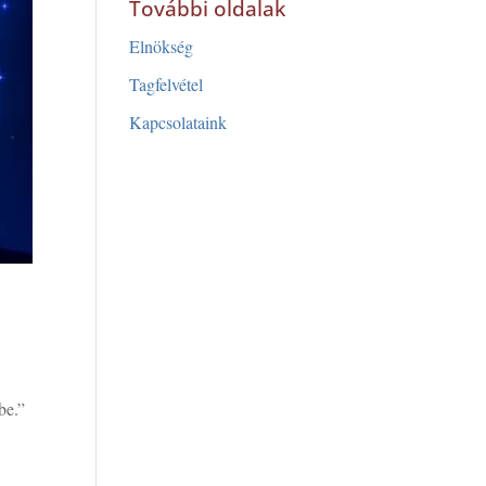
További oldalak
Elnökség
Tagfelvétel
Kapcsolataink
be.”