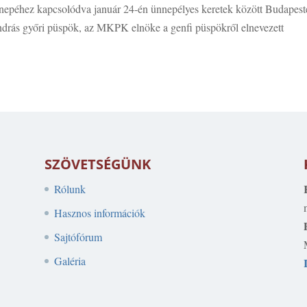
nnepéhez kapcsolódva január 24-én ünnepélyes keretek között Budapest
ndrás győri püspök, az MKPK elnöke a genfi püspökről elnevezett
SZÖVETSÉGÜNK
Rólunk
Hasznos információk
Sajtófórum
Galéria