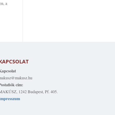
en, a
KAPCSOLAT
Kapcsolat
makusz@makusz.hu
Postafiók cím:
MAKÚSZ, 1242 Budapest, Pf. 405.
Impresszum