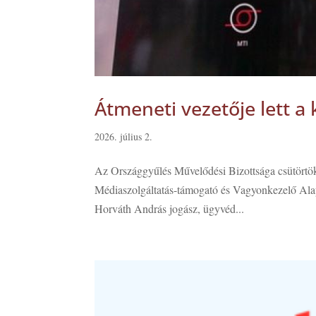
Átmeneti vezetője lett 
2026. július 2.
Az Országgyűlés Művelődési Bizottsága csütörtöki
Médiaszolgáltatás-támogató és Vagyonkezelő Alap 
Horváth András jogász, ügyvéd...