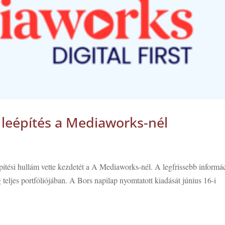
eépítés a Mediaworks-nél
pítési hullám vette kezdetét a A Mediaworks-nél. A legfrissebb informá
ég teljes portfóliójában. A Bors napilap nyomtatott kiadását június 16-i