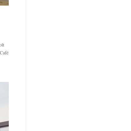
olt
 Café