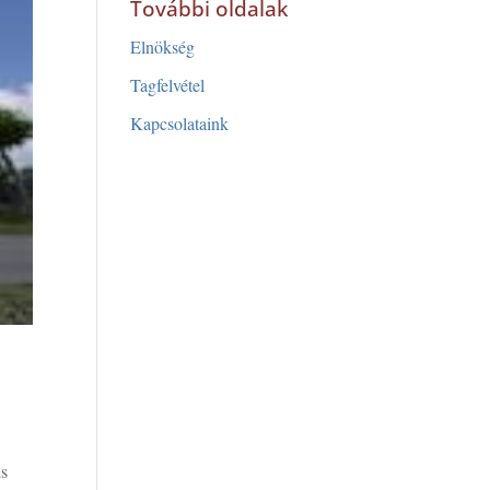
További oldalak
Elnökség
Tagfelvétel
Kapcsolataink
is