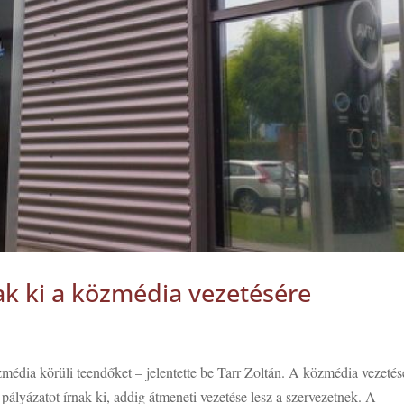
ak ki a közmédia vezetésére
zmédia körüli teendőket – jelentette be Tarr Zoltán. A közmédia vezetés
ályázatot írnak ki, addig átmeneti vezetése lesz a szervezetnek. A