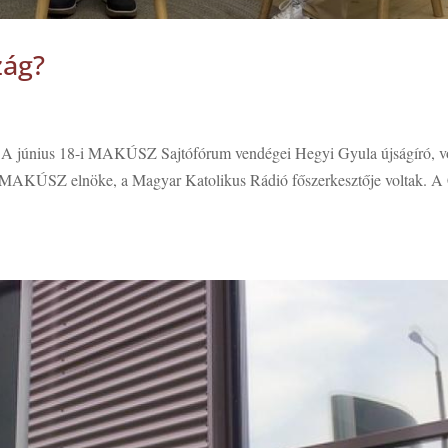
zág?
n. A június 18-i MAKÚSZ Sajtófórum vendégei Hegyi Gyula újságíró, v
 a MAKÚSZ elnöke, a Magyar Katolikus Rádió főszerkesztője voltak. A