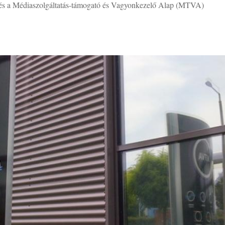
 és a Médiaszolgáltatás-támogató és Vagyonkezelő Alap (MTVA)