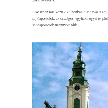
2019. október 8.
Első ízben találkoztak külhonban a Magyar Kat
sajtóapostolok, az országos, egyházmegyei és p
sajtóapostolok tizennyolcadik...