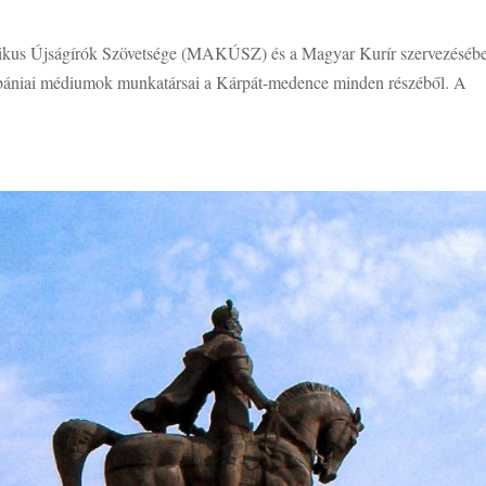
olikus Újságírók Szövetsége (MAKÚSZ) és a Magyar Kurír szervezéséb
lébániai médiumok munkatársai a Kárpát-medence minden részéből. A