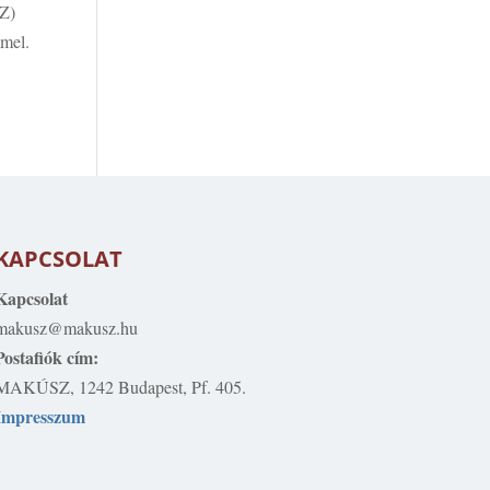
SZ)
mmel.
KAPCSOLAT
Kapcsolat
makusz@makusz.hu
Postafiók cím:
MAKÚSZ, 1242 Budapest, Pf. 405.
Impresszum